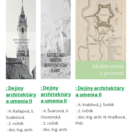
: Dejiny
: Dejiny
: Dejiny architektúry
architektúry
architektúry
a umenia II
a umenia II
a umenia II
:
A. Vrabľová, J. Svrbík
:
A. Švarcová, V.
: 2. ročník
: H. Rafajová, S.
Osvicinská
: doc. Ing. arch. N. Hrašková,
Szabóová
: 2. ročník
PhD.
: 2. ročník
: doc. Ing. arch.
: doc. Ing. arch.