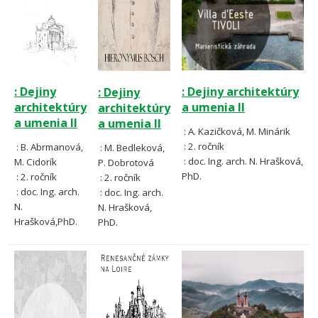
: Dejiny
: Dejiny architektúry
: Dejiny
architektúry
a umenia II
architektúry
a umenia II
a umenia II
: A.
Kazičková,
M. Minárik
: 2. ročník
: B. Abrmanová,
:
M. Bedleková,
: doc. Ing. arch. N. Hrašková,
M. Cidorík
P. Dobrotová
PhD.
: 2. ročník
: 2. ročník
: doc. Ing. arch.
: doc. Ing. arch.
N.
N. Hrašková,
Hrašková,PhD.
PhD.