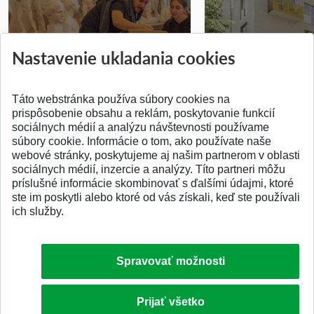
Prípravné kurzy
Študentská súťa
Nastavenie ukladania cookies
Pridané 14.07.2026
Pridané 03.07.2026
Táto webstránka používa súbory cookies na
prispôsobenie obsahu a reklám, poskytovanie funkcií
sociálnych médií a analýzu návštevnosti používame
súbory cookie. Informácie o tom, ako používate naše
webové stránky, poskytujeme aj našim partnerom v oblasti
SPÄŤ NA VRCH
sociálnych médií, inzercie a analýzy. Títo partneri môžu
príslušné informácie skombinovať s ďalšími údajmi, ktoré
ste im poskytli alebo ktoré od vás získali, keď ste používali
ich služby.
Spravovať možnosti
Prijať všetko