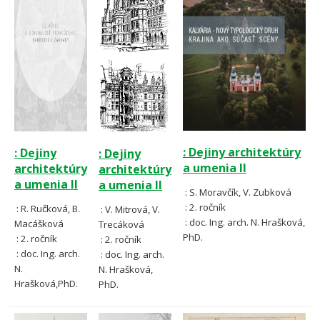
: Dejiny architektúry
: Dejiny
: Dejiny
a umenia II
architektúry
architektúry
a umenia II
a umenia II
:
S. Moravčík, V. Zubková
: 2. ročník
: R. Ručková, B.
:
V. Mitrová, V.
: doc. Ing. arch. N. Hrašková,
Macášková
Trecáková
PhD.
: 2. ročník
: 2. ročník
: doc. Ing. arch.
: doc. Ing. arch.
N.
N. Hrašková,
Hrašková,PhD
.
PhD.