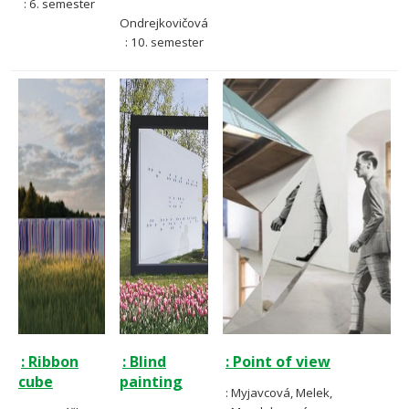
: 6. semester
Ondrejkovičová
: 10. semester
: Ribbon
: Blind
: Point of view
cube
painting
: Myjavcová, Melek,