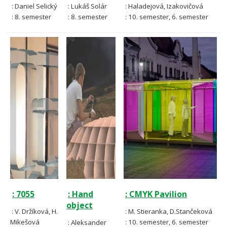
: Daniel Selický
: Lukáš Solár
: Haladejová, Izakovičová
: 8. semester
: 8. semester
: 10. semester, 6. semester
: 7055
: Hand
: CMYK Pavilion
object
: V. Držíková, H.
: M. Stieranka, D.Stančeková
Mikešová
: 10. semester, 6. semester
: Aleksander