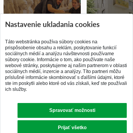
Prípravné kurzy
Študentská súťa
Nastavenie ukladania cookies
Pridané 14.07.2026
Pridané 03.07.2026
Táto webstránka používa súbory cookies na
prispôsobenie obsahu a reklám, poskytovanie funkcií
sociálnych médií a analýzu návštevnosti používame
súbory cookie. Informácie o tom, ako používate naše
webové stránky, poskytujeme aj našim partnerom v oblasti
SPÄŤ NA VRCH
sociálnych médií, inzercie a analýzy. Títo partneri môžu
príslušné informácie skombinovať s ďalšími údajmi, ktoré
ste im poskytli alebo ktoré od vás získali, keď ste používali
ich služby.
Spravovať možnosti
Prijať všetko