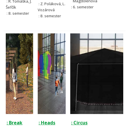
Magdolenová
: R. Tomáška, J.
: Z. Poláková, L.
: 6. semester
Šefčík
Vozárová
: 8. semester
: 8. semester
: Break
: Heads
: Circus