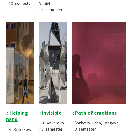
: 10. semester
Daniel
: 8. semester
: Helping
: Invisible
: Path of emotions
hand
: N. Soviarová
: Špitková, Tichá, Langová
: 8. semester
: 8. semester
: M. Rešetková,