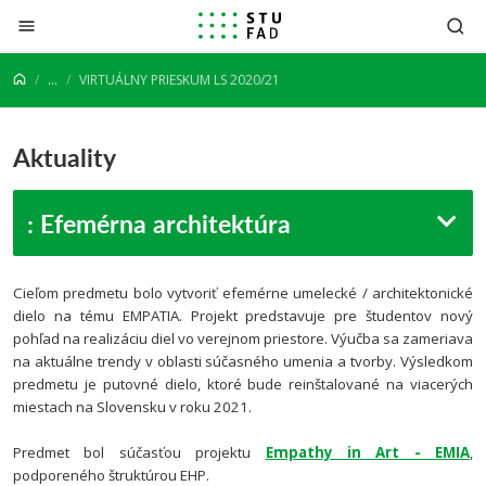
Prejsť na obsah
...
VIRTUÁLNY PRIESKUM LS 2020/21
Aktuality
: Efemérna architektúra
Cieľom predmetu bolo vytvoriť efemérne umelecké / architektonické
dielo na tému EMPATIA. Projekt predstavuje pre študentov nový
pohľad na realizáciu diel vo verejnom priestore. Výučba sa zameriava
na aktuálne trendy v oblasti súčasného umenia a tvorby. Výsledkom
predmetu je putovné dielo, ktoré bude reinštalované na viacerých
miestach na Slovensku v roku 2021.
Predmet bol súčasťou projektu
Empathy in Art - EMIA
,
podporeného štruktúrou EHP.