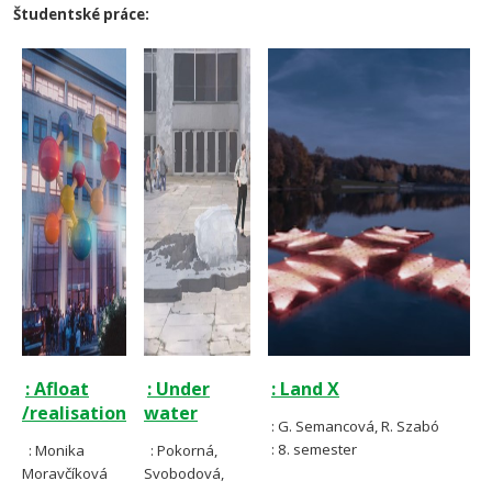
Študentské práce:
: Afloat
: Under
: Land X
/realisation
water
: G. Semancová, R. Szabó
: 8. semester
: Monika
: Pokorná,
Moravčíková
Svobodová,