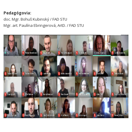
Pedagógovia:
doc. Mgr. Bohuš Kubinský / FAD STU
Mgr. art. Paulína Ebringerová, ArtD. / FAD STU