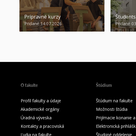
Prípravné kurzy
Študent
Pridané 14.07.2026
Pridané 0
O fakulte
Štúdium
Profil fakulty a údaje
Štúdium na fakulte
Akademické orgány
Možnosti štúdia
Úradná výveska
Prijímacie konanie a
Kontakty a pracoviská
Elektronická prihláš
Ľudia na fakulte
Študijné oddelenie