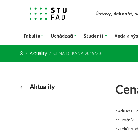
Prejsť na obsah
Ústavy, dekanát, s
Fakulta
Uchádzači
Študenti
Veda a vý
Aktuality
CENA DEKANA 2019/20
Cena
Aktuality
: Adriana D
: 5. ročník
: Ateliér Vo