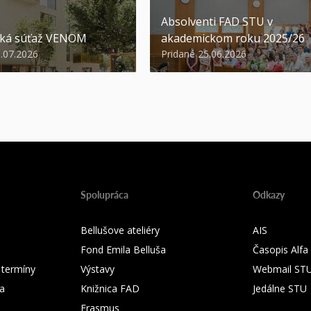
Absolventi FAD STU v
ská súťaž VENOM
akademickom roku 2025/26
3.07.2026
Pridané 25.06.2026
Spolupráca
Odkazy
Bellušove ateliéry
AIS
Fond Emila Belluša
Časopis Alfa
 termíny
Výstavy
Webmail ST
ka
Knižnica FAD
Jedálne STU
Erasmus