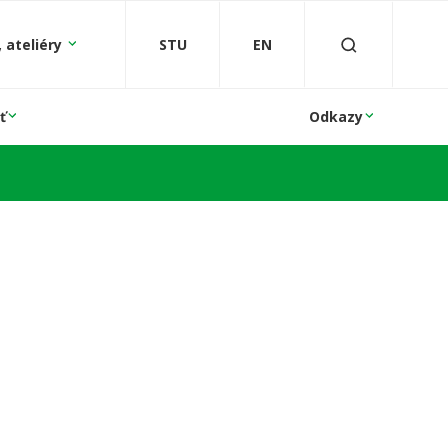
 ateliéry
STU
EN
ť
Odkazy