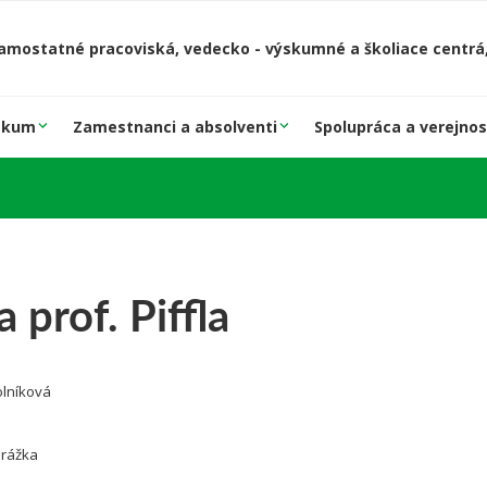
amostatné pracoviská, vedecko - výskumné a školiace centrá,
skum
Zamestnanci a absolventi
Spolupráca a verejnos
 prof. Piffla
olníková
drážka