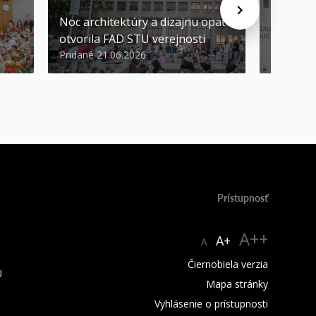
Noc architektúry a dizajnu opäť
Cenu de
otvorila FAD STU verejnosti
Nikoleta
Pridané 21.06.2026
Pridané 2
Prístupnosť
A++
A+
A
Čiernobiela verzia
U
Mapa stránky
Vyhlásenie o prístupnosti