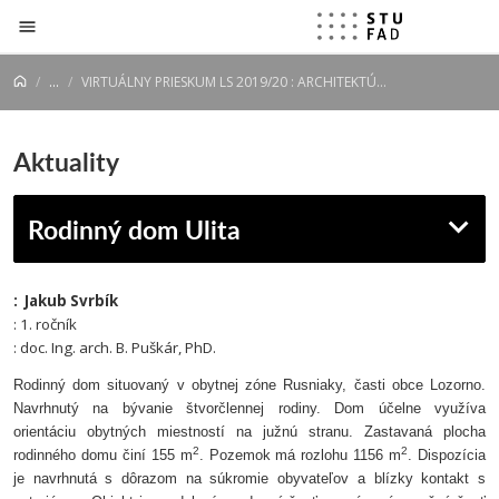
Prejsť na obsah
...
VIRTUÁLNY PRIESKUM LS 2019/20 : ARCHITEKTÚRA : URBANIZMUS : 1. ROČNÍK
Aktuality
Rodinný dom Ulita
: Jakub Svrbík
: 1. ročník
: doc. Ing. arch. B. Puškár, PhD.
Rodinný dom situovaný v obytnej zóne Rusniaky, časti obce Lozorno.
Navrhnutý na bývanie štvorčlennej rodiny. Dom účelne využíva
orientáciu obytných miestností na južnú stranu. Zastavaná plocha
2
2
rodinného domu činí 155 m
. Pozemok má rozlohu 1156 m
.
Dispozícia
je navrhnutá s dôrazom na súkromie obyvateľov a blízky kontakt s