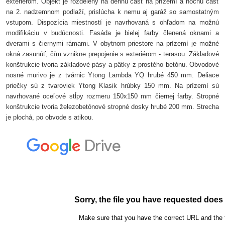
exteriérom. Objekt je rozdelený na dennú časť na prízemí a nočnú časť
na 2. nadzemnom podlaží, prislúcha k nemu aj garáž so samostatným
vstupom. Dispozícia miestností je navrhovaná s ohľadom na možnú
modifikáciu v budúcnosti. Fasáda je bielej farby členená oknami a
dverami s čiernymi rámami. V obytnom priestore na prízemí je možné
okná zasunúť, čím vznikne prepojenie s exteriérom - terasou.
Základové
konštrukcie tvoria základové pásy a pätky z prostého betónu. Obvodové
nosné murivo je z tvárnic Ytong Lambda YQ hrubé 450 mm. Deliace
priečky sú z tvaroviek Ytong Klasik hrúbky 150 mm. Na prízemí sú
navrhované oceľové stĺpy rozmeru 150x150 mm čiernej farby. Stropné
konštrukcie tvoria železobetónové stropné dosky hrubé 200 mm. Strecha
je plochá, po obvode s atikou.