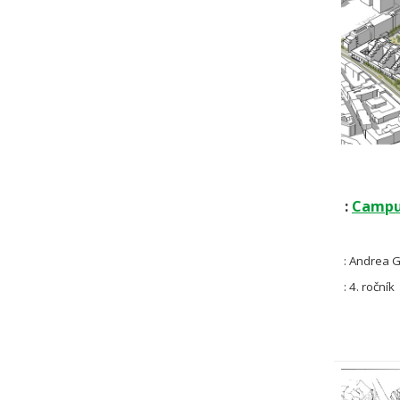
:
Campu
: Andrea G
: 4. ročník