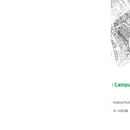
:
Campu
: Ivana Kú
: 4. ročník