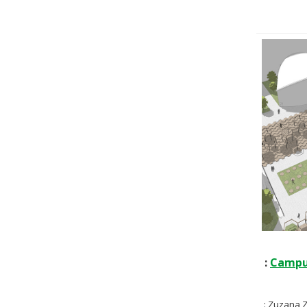
:
Campu
: Zuzana 