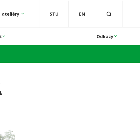
 ateliéry
STU
EN
ť
Odkazy
Á