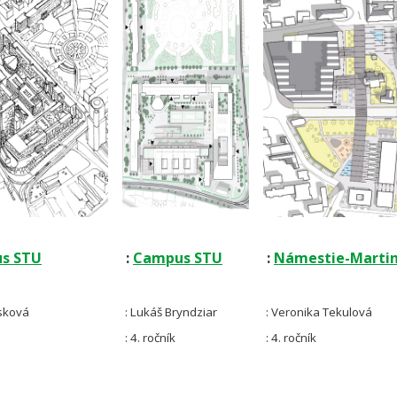
s STU
:
Campus STU
:
Námestie-Marti
sková
: Lukáš Bryndziar
: Veronika Tekulová
: 4. ročník
: 4. ročník