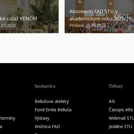
Absolventi FAD STU v
ská súťaž VENOM
akademickom roku 2025/26
3.07.2026
Pridané 25.06.2026
Spolupráca
Odkazy
Bellušove ateliéry
AIS
Fond Emila Belluša
Časopis Alfa
 termíny
Výstavy
Webmail ST
ka
Knižnica FAD
Jedálne STU