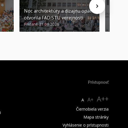
Noc architektúry a dizajnu opäť
Cenu de
otvorila FAD STU verejnosti
Nikoleta
Pridané 21.06.2026
Pridané 2
Prístupnosť
A++
A+
A
Čiernobiela verzia
U
Mapa stránky
Vyhlásenie o prístupnosti