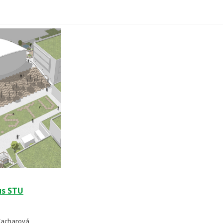
s STU
Zacharová