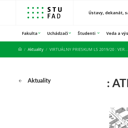
Prejsť na obsah
Ústavy, dekanát, s
Fakulta
Uchádzači
Študenti
Veda a vý
Aktuality
VIRTUÁLNY PRIESKUM LS 2019/20 : VERTIKÁLNE ATELIÉRY
: A
Aktuality