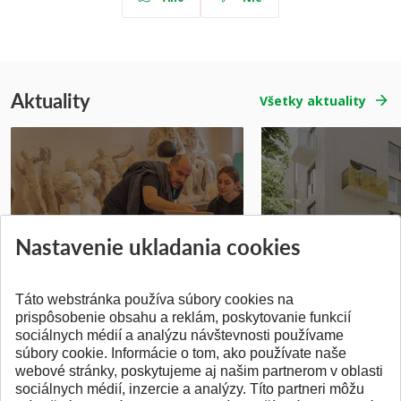
Aktuality
Všetky aktuality
Prípravné kurzy
Študentská súťa
Nastavenie ukladania cookies
Pridané 14.07.2026
Pridané 03.07.2026
Táto webstránka používa súbory cookies na
prispôsobenie obsahu a reklám, poskytovanie funkcií
sociálnych médií a analýzu návštevnosti používame
súbory cookie. Informácie o tom, ako používate naše
webové stránky, poskytujeme aj našim partnerom v oblasti
SPÄŤ NA VRCH
sociálnych médií, inzercie a analýzy. Títo partneri môžu