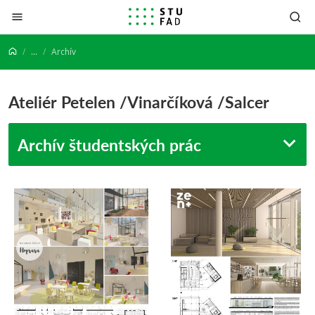
Prejsť na obsah
...
Archív
Ateliér Petelen /Vinarčíková /Salcer
Archív študentských prác