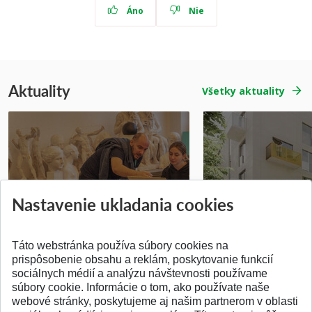
Áno
Nie
Aktuality
Všetky aktuality
Prípravné kurzy
Študentská súťa
Nastavenie ukladania cookies
Pridané 14.07.2026
Pridané 03.07.2026
Táto webstránka používa súbory cookies na
prispôsobenie obsahu a reklám, poskytovanie funkcií
sociálnych médií a analýzu návštevnosti používame
súbory cookie. Informácie o tom, ako používate naše
webové stránky, poskytujeme aj našim partnerom v oblasti
SPÄŤ NA VRCH