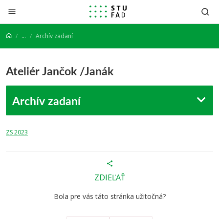
Prejsť na obsah
...
Archív zadaní
Ateliér Jančok /Janák
Archív zadaní
ZS 2023
ZDIEĽAŤ
Bola pre vás táto stránka užitočná?