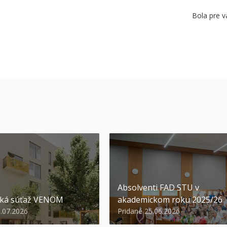
Bola pre v
Absolventi FAD STU v
ská súťaž VENOM
akademickom roku 2025/26
3.07.2026
Pridané 25.06.2026