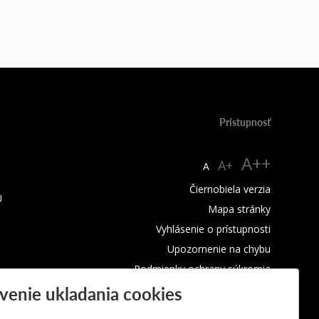
Prístupnosť
A++
A+
A
Čiernobiela verzia
U
Mapa stránky
Vyhlásenie o prístupnosti
Upozornenie na chybu
Podmienky ochrany súkromia
venie ukladania cookies
Využívanie cookies