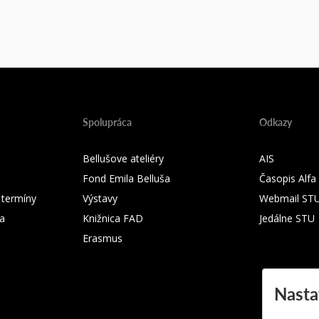
Spolupráca
Odkazy
Bellušove ateliéry
AIS
Fond Emila Belluša
Časopis Alfa
 termíny
Výstavy
Webmail ST
ka
Knižnica FAD
Jedálne STU
Erasmus
Nasta