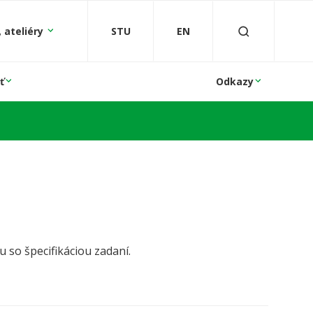
 ateliéry
STU
EN
ť
Odkazy
 so špecifikáciou zadaní.