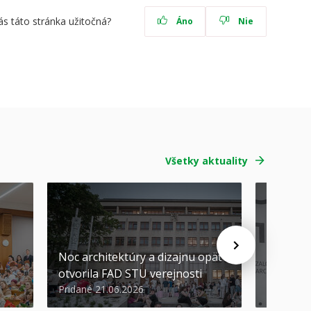
ás táto stránka užitočná?
Áno
Nie
Všetky aktuality
Noc architektúry a dizajnu opäť
Cenu de
otvorila FAD STU verejnosti
Nikoleta
Pridané 21.06.2026
Pridané 2