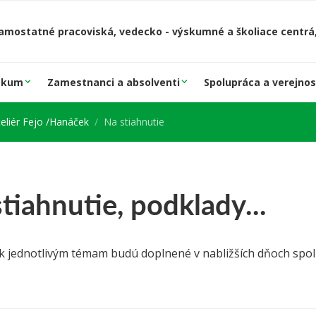
amostatné pracoviská, vedecko - výskumné a školiace centrá,
skum
Zamestnanci a absolventi
Spolupráca a verejnos
teliér Fejo /Hanáček
Na stiahnutie
tiahnutie, podklady...
k jednotlivým témam budú doplnené v nabližších dňoch spolu