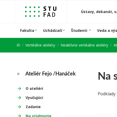
Prejsť na obsah
Ústavy, dekanát, s
Fakulta
Uchádzači
Študenti
Veda a vý
Vertikálne ateliéry
Neaktívne vertikálne ateliéry
A
Na s
Ateliér Fejo /Hanáček
O ateliéri
Podklady 
Vyučujúci
Zadanie
Na stiahnutie