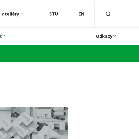
 ateliéry
STU
EN
ť
Odkazy