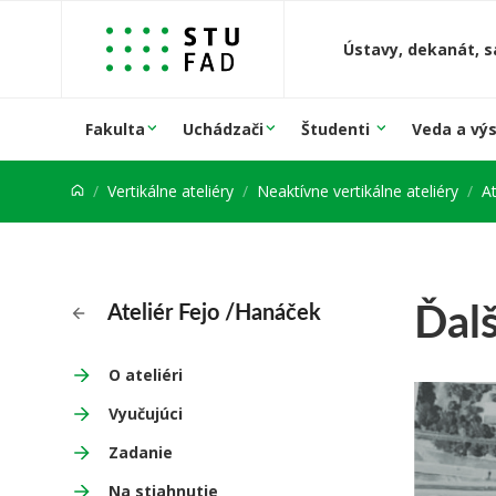
Prejsť na obsah
Ústavy, dekanát, s
Fakulta
Uchádzači
Študenti
Veda a vý
Vertikálne ateliéry
Neaktívne vertikálne ateliéry
A
Ďalš
Ateliér Fejo /Hanáček
O ateliéri
Vyučujúci
Zadanie
Na stiahnutie