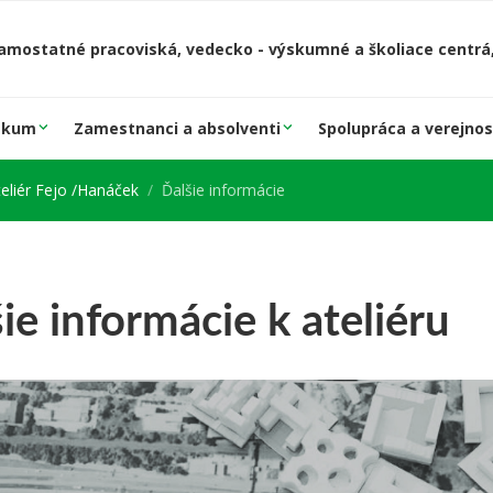
amostatné pracoviská, vedecko - výskumné a školiace centrá,
skum
Zamestnanci a absolventi
Spolupráca a verejnos
teliér Fejo /Hanáček
Ďalšie informácie
ie informácie k ateliéru