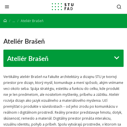
Prejsť na obsah
...
Ateliér Brašeň
Ateliér Brašeň
Ateliér Brašeň
Vertikálny ateliér Brašeň na Fakulte architektúry a dizajnu STU je tvorivý
priestor pre dizajn, ktorý myslí, komunikuje a mení spôsob, akým vnímame
veci okolo seba. Spája stratégiu, estetiku a funkciu do celku, kde produkt
nie je len predmetom, ale nositeľom myšlienky, príbehu a zážitku. Ateliér
rozvíja dizajn ako jazyk vizuálneho a materiálového myslenia. Učí
premýšľať o produkte v súvislostiach – od jeho zrodu po komunikáciu v
reálnom i digitálnom prostredí. Reálny priestor predstavuje hmotu, dotyk,
skúsenosť, remeslo a materiál. Digitálny priestor prináša interakciu,
vizuálnu identitu, pohyb a príbeh. Spolu vytvárajú prostredie, v ktorom sa