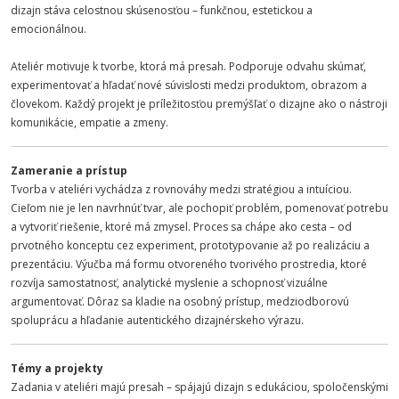
dizajn stáva celostnou skúsenosťou – funkčnou, estetickou a
emocionálnou.
Ateliér motivuje k tvorbe, ktorá má presah. Podporuje odvahu skúmať,
experimentovať a hľadať nové súvislosti medzi produktom, obrazom a
človekom. Každý projekt je príležitosťou premýšľať o dizajne ako o nástroji
komunikácie, empatie a zmeny.
Zameranie a prístup
Tvorba v ateliéri vychádza z rovnováhy medzi stratégiou a intuíciou.
Cieľom nie je len navrhnúť tvar, ale pochopiť problém, pomenovať potrebu
a vytvoriť riešenie, ktoré má zmysel. Proces sa chápe ako cesta – od
prvotného konceptu cez experiment, prototypovanie až po realizáciu a
prezentáciu. Výučba má formu otvoreného tvorivého prostredia, ktoré
rozvíja samostatnosť, analytické myslenie a schopnosť vizuálne
argumentovať. Dôraz sa kladie na osobný prístup, medziodborovú
spoluprácu a hľadanie autentického dizajnérskeho výrazu.
Témy a projekty
Zadania v ateliéri majú presah – spájajú dizajn s edukáciou, spoločenskými