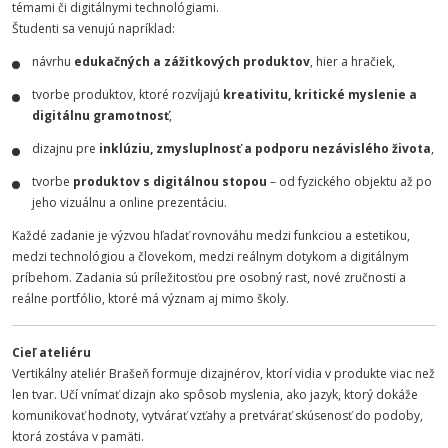
témami či digitálnymi technológiami.
Študenti sa venujú napríklad:
návrhu
edukačných a zážitkových produktov
, hier a hračiek,
tvorbe produktov, ktoré rozvíjajú
kreativitu, kritické myslenie a
digitálnu gramotnosť
,
dizajnu pre
inklúziu, zmysluplnosť a podporu nezávislého života
,
tvorbe
produktov s digitálnou stopou
– od fyzického objektu až po
jeho vizuálnu a online prezentáciu.
Každé zadanie je výzvou hľadať rovnováhu medzi funkciou a estetikou,
medzi technológiou a človekom, medzi reálnym dotykom a digitálnym
príbehom. Zadania sú príležitosťou pre osobný rast, nové zručnosti a
reálne portfólio, ktoré má význam aj mimo školy.
Cieľ ateliéru
Vertikálny ateliér Brašeň formuje dizajnérov, ktorí vidia v produkte viac než
len tvar. Učí vnímať dizajn ako spôsob myslenia, ako jazyk, ktorý dokáže
komunikovať hodnoty, vytvárať vzťahy a pretvárať skúsenosť do podoby,
ktorá zostáva v pamäti.