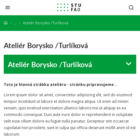
Prejsť na obsah
...
Ateliér Borysko /Turlíková
Ateliér Borysko /Turlíková
Ateliér Borysko /Turlíková
Toto je hlavná strábka ateliéru - stránku pripravujeme...
Lorem ipsum dolor sit amet, consectetur adipiscing elit, sed do eiusmod
tempor incididunt ut labore et dolore magna aliqua. Ut enim ad minim
veniam, quis nostrud exercitation ullamco laboris nisi ut aliquip ex ea
commodo consequat. Duis aute irure dolor in reprehenderit in voluptate
velit esse cillum dolore eu fugiat nulla pariatur. Excepteur sint occaecat
cupidatat non proident, sunt in culpa qui officia deserunt mollit anim id est
laborum.