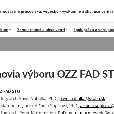
amostatné pracoviská, vedecko - výskumné a školiace centrá,
skum
Zamestnanci a absolventi
Spolupráca a verejnos
novia výboru OZZ FAD S
Z FAD STU
Ing. arch. Pavel Nahálka, PhD.,
pavel.nahalka@stuba.sk
da: doc. Ing. arch. Alžbeta Sopirová, PhD.,
alzbeta.sopirova
 Ing. arch. Peter Morgenstein, PhD.,
peter.morgenstein@stu