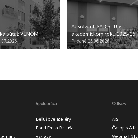
Absolventi FAD STU v
ská súťaž VENOM
akademickom roku 2025/26
3.07.2026
Pridané 25.06.2026
Spolupráca
Odkazy
Bellušove ateliéry
AIS
Fond Emila Belluša
Časopis Alfa
 termíny
Výstavy
Webmail ST