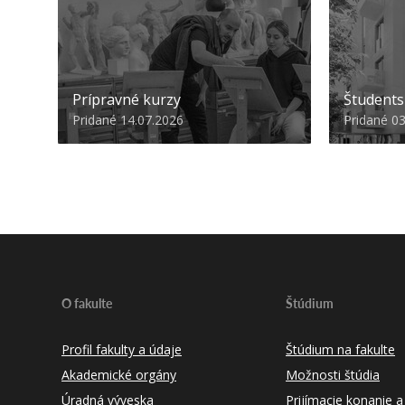
Prípravné kurzy
Študent
Pridané 14.07.2026
Pridané 0
O fakulte
Štúdium
Profil fakulty a údaje
Štúdium na fakulte
Akademické orgány
Možnosti štúdia
Úradná výveska
Prijímacie konanie a