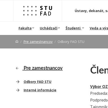
Prejsť na obsah
Ústavy, dekanát, s
Fakulta
Uchádzači
Študenti
Veda a vý
Pre zamestnancov
Odbory FAD STU
Čle
Pre zamestnancov
Odbory FAD STU
Výbor OZ
Interné informácie
Predseda: 
Podpredse
Tajomník: