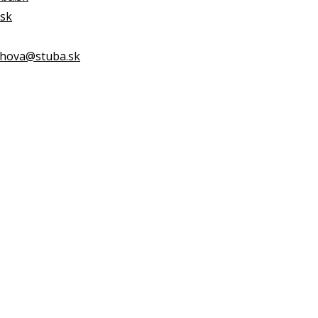
.sk
thova@stuba.sk