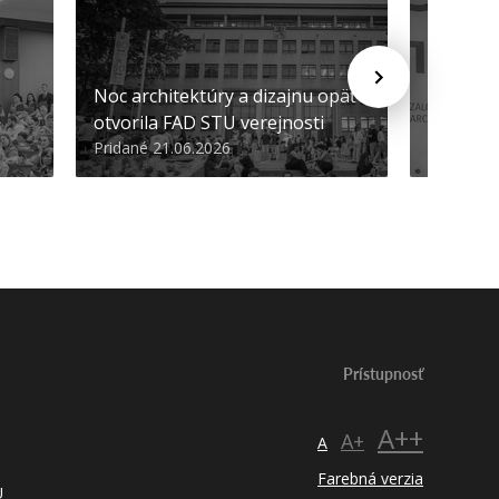
Noc architektúry a dizajnu opäť
Cenu de
otvorila FAD STU verejnosti
Nikoleta
Pridané 21.06.2026
Pridané 2
Prístupnosť
A++
A+
A
Farebná verzia
U