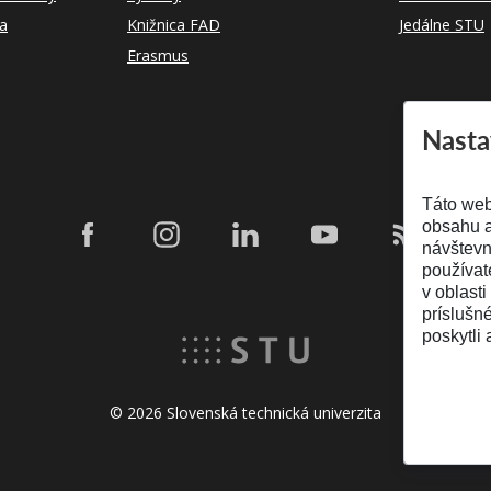
ka
Knižnica FAD
Jedálne STU
Erasmus
Nasta
Táto web
obsahu a
návštevn
používat
v oblasti
príslušn
poskytli 
© 2026 Slovenská technická univerzita