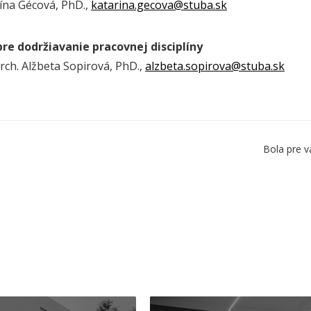
rína Gécová, PhD.,
katarina.gecova@stuba.sk
re dodržiavanie pracovnej disciplíny
arch. Alžbeta Sopirová, PhD.,
alzbeta.sopirova@stuba.sk
Bola pre v