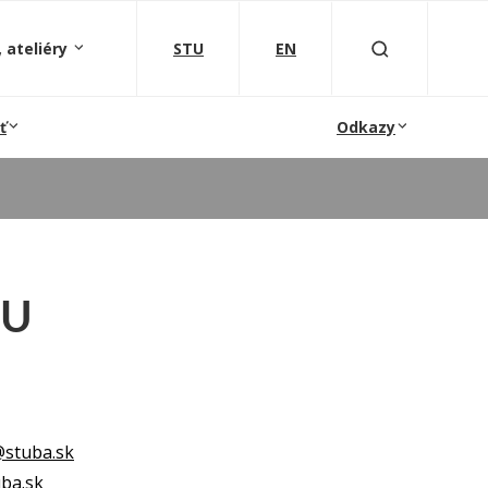
 ateliéry
STU
EN
ť
Odkazy
TU
@stuba.sk
ba.sk