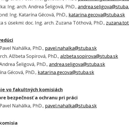
a: Ing. arch. Andrea Šeligová, PhD.,
andrea.seligova@stuba
ond: Ing. Katarína Gécová, PhD.,
katarina.gecova@stuba.sk
a s úsekmi: doc. Ing. arch. Zuzana Tóthová, PhD.,
zuzana.to
vedúci
 Pavel Nahálka, PhD.,
pavel.nahalka@stuba.sk
arch. Alžbeta Sopirová, PhD.,
alzbeta.sopirova@stuba.sk
 Andrea Šeligová, PhD.,
andrea.seligova
@stuba.sk
rína Gécová, PhD.,
katarina.gecova@stuba.sk
ie vo fakultných komisiách
re bezpečnosť a ochranu pri práci
 Pavel Nahálka, PhD.,
pavel.nahalka@stuba.sk
 komisia