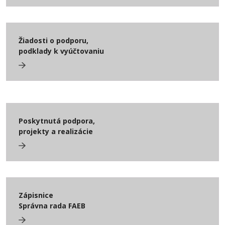
Žiadosti o podporu,
podklady k vyúčtovaniu
Poskytnutá podpora,
projekty a realizácie
Zápisnice
Správna rada FAEB