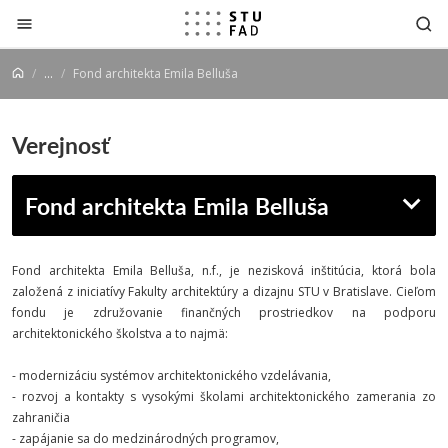
Prejsť na obsah
...
Fond architekta Emila Belluša
Verejnosť
Fond architekta Emila Belluša
Fond architekta Emila Belluša, n.f., je nezisková inštitúcia, ktorá bola
založená z iniciatívy Fakulty architektúry a dizajnu STU v Bratislave. Cieľom
fondu je združovanie finančných prostriedkov na podporu
architektonického školstva a to najmä:
- modernizáciu systémov architektonického vzdelávania,
- rozvoj a kontakty s vysokými školami architektonického zamerania zo
zahraničia
- zapájanie sa do medzinárodných programov,