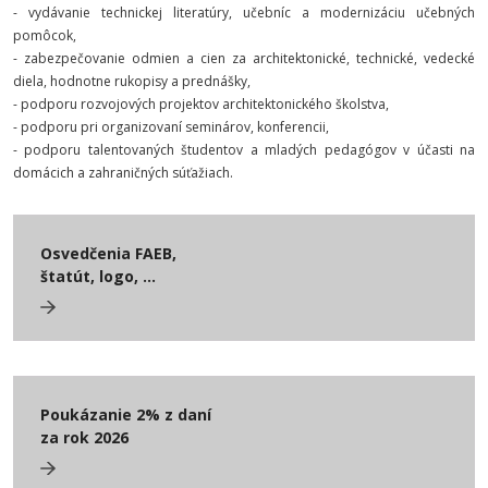
- vydávanie technickej literatúry, učebníc a modernizáciu učebných
pomôcok,
- zabezpečovanie odmien a cien za architektonické, technické, vedecké
diela, hodnotne rukopisy a prednášky,
- podporu rozvojových projektov architektonického školstva,
- podporu pri organizovaní seminárov, konferencii,
- podporu talentovaných študentov a mladých pedagógov v účasti na
domácich a zahraničných súťažiach.
Osvedčenia FAEB,
štatút, logo, ...
Poukázanie 2% z daní
za rok 2026