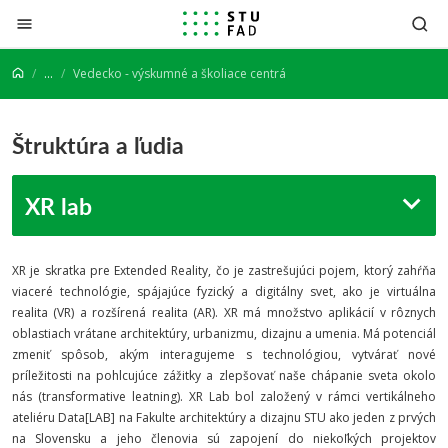
Prejsť na obsah
...
Vedecko - výskumné a školiace centrá
Štruktúra a ľudia
XR lab
XR je skratka pre Extended Reality, čo je zastrešujúci pojem, ktorý zahŕňa
viaceré technológie, spájajúce fyzický a digitálny svet, ako je virtuálna
realita (VR) a rozšírená realita (AR). XR má množstvo aplikácií v rôznych
oblastiach vrátane architektúry, urbanizmu, dizajnu a umenia. Má potenciál
zmeniť spôsob, akým interagujeme s technológiou, vytvárať nové
príležitosti na pohlcujúce zážitky a zlepšovať naše chápanie sveta okolo
nás (transformative leatning).
XR Lab bol založený v rámci vertikálneho
ateliéru Data[LAB] na Fakulte architektúry a dizajnu STU ako jeden z prvých
na Slovensku a jeho členovia sú zapojení do niekoľkých projektov