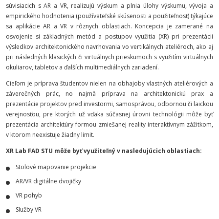
súvisiacich s AR a VR, realizujú výskum a plnia úlohy výskumu, vývoja a
empirického hodnotenia (používateľské skúsenosti a použiteľnosť) týkajúce
sa aplikácie AR a VR v rôznych oblastiach.
Koncepcia je zamerané na
osvojenie si základných metód a postupov využitia (XR) pri prezentácii
výsledkov architektonického navrhovania vo vertikálnych ateliéroch, ako aj
pri následných klasických či virtuálnych prieskumoch s využitím virtuálnych
okuliarov, tabletov a ďalších multimediálnych zariadení.
Cieľom je príprava študentov nielen na obhajoby vlastných ateliérových a
záverečných prác, no najmä príprava na architektonickú prax a
prezentácie projektov pred investormi, samosprávou, odbornou či laickou
verejnosťou, pre ktorých už vďaka súčasnej úrovni technológii môže byť
prezentácia architektúry formou zmiešanej reality interaktívnym zážitkom,
v ktorom neexistuje žiadny limit.
XR Lab FAD STU môže byť využiteľný v nasledujúcich oblastiach:
Stolové mapovanie projekcie
AR/VR digitálne dvojičky
VR pohyb
Služby VR