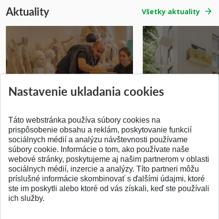
Aktuality
Všetky aktuality
Prípravné kurzy
Študentská súťa
Nastavenie ukladania cookies
Pridané 14.07.2026
Pridané 03.07.2026
Táto webstránka používa súbory cookies na
prispôsobenie obsahu a reklám, poskytovanie funkcií
sociálnych médií a analýzu návštevnosti používame
súbory cookie. Informácie o tom, ako používate naše
webové stránky, poskytujeme aj našim partnerom v oblasti
SPÄŤ NA VRCH
sociálnych médií, inzercie a analýzy. Títo partneri môžu
príslušné informácie skombinovať s ďalšími údajmi, ktoré
ste im poskytli alebo ktoré od vás získali, keď ste používali
ich služby.