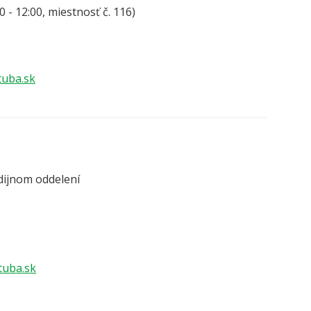
0 - 12:00, miestnosť č. 116)
tuba.sk
udijnom oddelení
tuba.sk