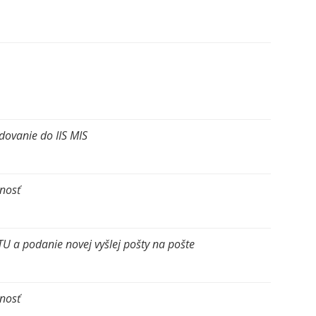
idovanie do IIS MIS
jnosť
TU a podanie novej vyšlej pošty na pošte
ejnosť