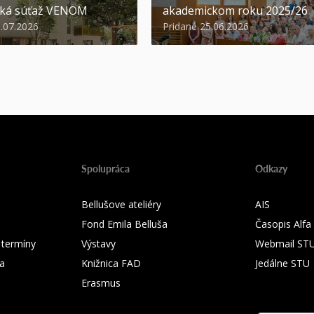
ská súťaž VENOM
akademickom roku 2025/26
3.07.2026
Pridané 25.06.2026
Spolupráca
Odkazy
Bellušove ateliéry
AIS
Fond Emila Belluša
Časopis Alfa
 termíny
Výstavy
Webmail ST
ka
Knižnica FAD
Jedálne STU
Erasmus