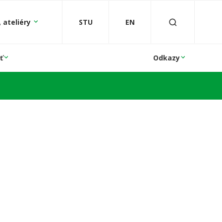
 ateliéry
STU
EN
ť
Odkazy