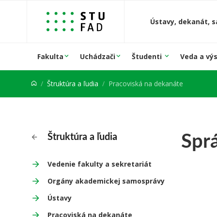
Prejsť na obsah
Ústavy, dekanát, s
Fakulta
Uchádzači
Študenti
Veda a vý
Štruktúra a ľudia
Pracoviská na dekanáte
Sprá
Štruktúra a ľudia
Vedenie fakulty a sekretariát
Orgány akademickej samosprávy
Ústavy
Pracoviská na dekanáte