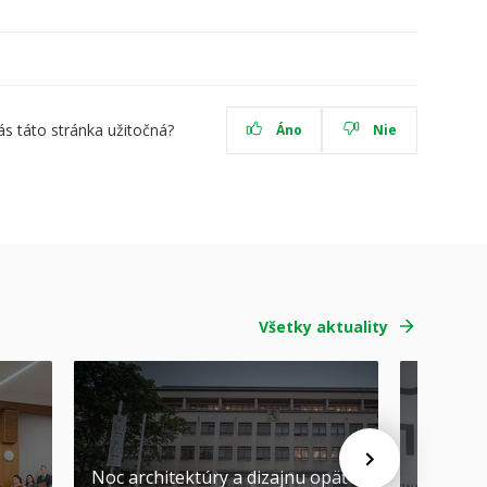
ás táto stránka užitočná?
Áno
Nie
Všetky aktuality
Noc architektúry a dizajnu opäť
Cenu de