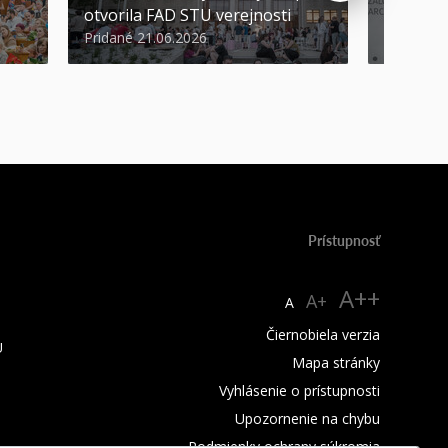
otvorila FAD STU verejnosti
Nikoleta
Pridané 21.06.2026
Pridané 2
Prístupnosť
A++
A+
A
Čiernobiela verzia
U
Mapa stránky
Vyhlásenie o prístupnosti
Upozornenie na chybu
Podmienky ochrany súkromia