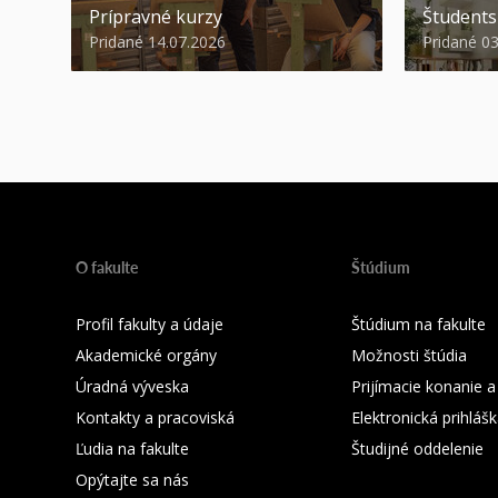
Prípravné kurzy
Študent
Pridané 14.07.2026
Pridané 0
O fakulte
Štúdium
Profil fakulty a údaje
Štúdium na fakulte
Akademické orgány
Možnosti štúdia
Úradná výveska
Prijímacie konanie a
Kontakty a pracoviská
Elektronická prihláš
Ľudia na fakulte
Študijné oddelenie
Opýtajte sa nás