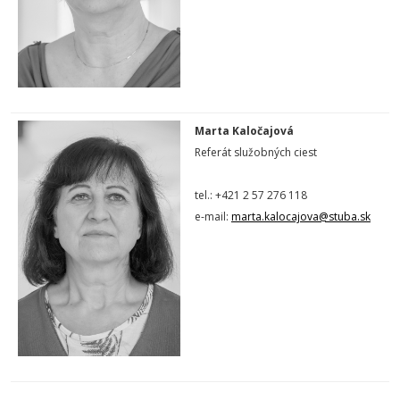
Marta Kaločajová
Referát služobných ciest
tel.: +421 2 57 276 118
e-mail:
marta.kalocajova@stuba.sk