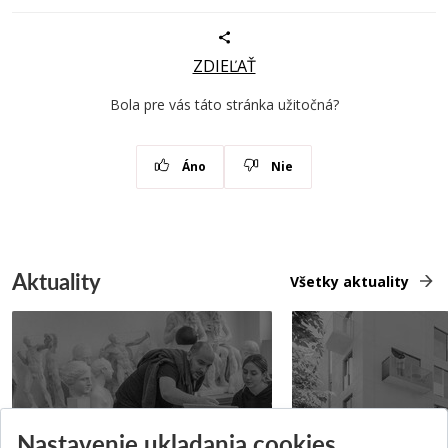
ZDIEĽAŤ
Bola pre vás táto stránka užitočná?
Áno
Nie
Aktuality
Všetky aktuality
Prípravné kurzy
Študentská súťa
Nastavenie ukladania cookies
Pridané 14.07.2026
Pridané 03.07.2026