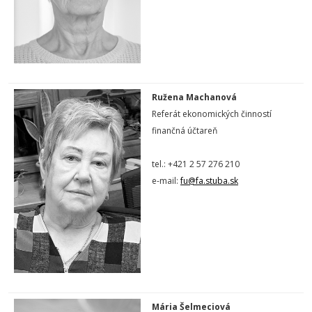
Ružena Machanová
Referát ekonomických činností
finančná účtareň
tel.: +421 2 57 276 210
e-mail:
fu@fa.stuba.sk
Mária Šelmeciová