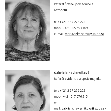
Referát Štátnej pokladnice a
rozpočtu
tel.: +421 2 57 276 223
mob.: +421 905 693 109
e- mail:
maria.selmeciova@stuba.sk
Gabriela Havierniková
Referát evidencie a správ majetku
tel.: +421 2 57 276 222
mob.: +421 917 676 515
e-
mail:
gabriela.haviernikova@stuba.sk