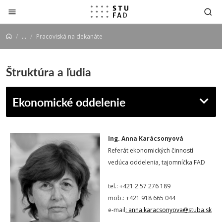
Prejsť na obsah
...
Pracoviská na dekanáte
Štruktúra a ľudia
Ekonomické oddelenie
Ing. Anna Karácsonyová
Referát ekonomických činností
vedúca oddelenia, tajomníčka FAD
tel.: +421 2 57 276 189
mob.: +421 918 665 044
e-mail
: anna.karacsonyova@stuba.sk