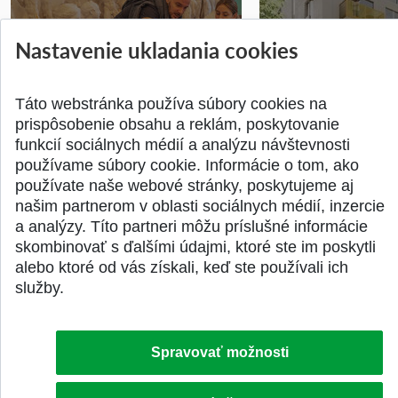
Nastavenie ukladania cookies
Prípravné kurzy
Študentská súťa
Pridané 14.07.2026
Pridané 03.07.2026
Táto webstránka používa súbory cookies na
prispôsobenie obsahu a reklám, poskytovanie
funkcií sociálnych médií a analýzu návštevnosti
používame súbory cookie. Informácie o tom, ako
používate naše webové stránky, poskytujeme aj
našim partnerom v oblasti sociálnych médií, inzercie
SPÄŤ NA VRCH
a analýzy. Títo partneri môžu príslušné informácie
skombinovať s ďalšími údajmi, ktoré ste im poskytli
alebo ktoré od vás získali, keď ste používali ich
služby.
Spravovať možnosti