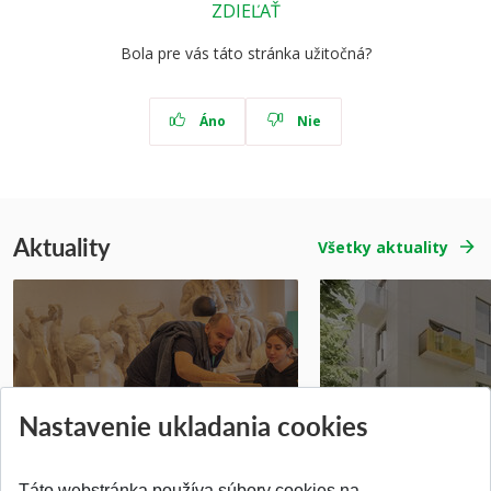
ZDIEĽAŤ
Bola pre vás táto stránka užitočná?
Áno
Nie
Aktuality
Všetky aktuality
Prípravné kurzy
Študentská súťa
Nastavenie ukladania cookies
Pridané 14.07.2026
Pridané 03.07.2026
Táto webstránka používa súbory cookies na