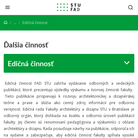
Prejsť na obsah
...
Edičná činnosť
Ďalšia činnosť
Edičná činnosť
Edičná činnosť FAD STU zahŕňa vydávanie odborných a vedeckých
publikácií, ktoré prezentujú výsledky výskumu a tvorivej činnosti fakulty.
Tieto publikácie prispievajú k rozvoju architektonickej a dizajnérskej
teórie a praxe a slúžia ako cenný zdroj informácií pre odbornú
verejnosť. Edičná rada Fakulty architektúry a dizajnu STU v Bratislave je
odborný orgán, ktorý dohliada na kvalitu a odbornú úroveň publikácií
fakulty. Jej členmi sú renomovaní pedagógovia a výskumníci z oblasti
architektúry a dizajnu. Rada posudzuje návrhy na publikácie, odporúča ich
na vydanie a zabezpečuje, aby edičná činnosť fakulty spĺňala vysoké