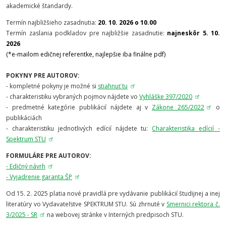
akademické štandardy.
Termín najbližšieho zasadnutia:
20. 10. 2026 o 10.00
Termín zaslania podkladov pre najbližšie zasadnutie:
najneskôr 5. 10.
2026
(
*e-mailom edičnej referentke, najlepšie iba finálne pdf)
POKYNY PRE AUTOROV:
- kompletné pokyny je možné si
stiahnuť tu
- charakteristiku vybraných pojmov nájdete vo
Vyhláške 397/2020
- predmetné kategórie publikácií nájdete aj v
Zákone 265/2022
o
publikáciách
- charakteristiku jednotlivých edícií nájdete tu:
Charakteristika edícií -
Spektrum STU
FORMULÁRE PRE AUTOROV:
- Edičný návrh
- Vyjadrenie garanta ŠP
Od 15. 2. 2025 platia nové pravidlá pre vydávanie publikácií študijnej a inej
literatúry vo Vydavateľstve SPEKTRUM STU. Sú zhrnuté v
Smernici rektora č.
3/2025 - SR
na webovej stránke v Interných predpisoch STU.