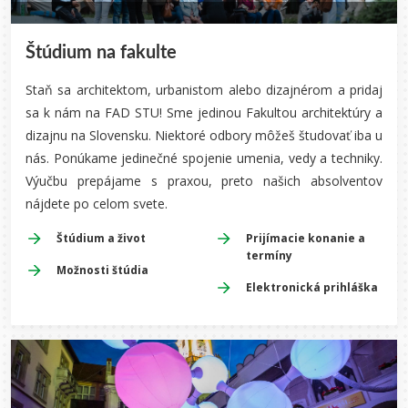
Štúdium na fakulte
Staň sa architektom, urbanistom alebo dizajnérom a pridaj
sa k nám na FAD STU! S
me jedinou Fakultou architektúry a
dizajnu na Slovensku. Niektoré odbory môžeš študovať iba u
nás. Ponúkame jedinečné spojenie umenia, vedy a techniky.
Výučbu prepájame s praxou, preto našich absolventov
nájdete po celom svete.
Štúdium a život
Prijímacie konanie a
termíny
Možnosti štúdia
Elektronická prihláška