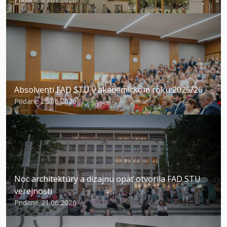
Absolventi FAD STU v akademickom roku 2025/26
Pridané 25.06.2026
Noc architektúry a dizajnu opäť otvorila FAD STU
verejnosti
Pridané 21.06.2026