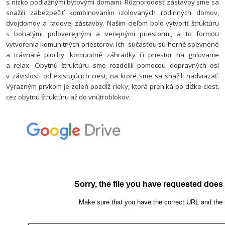
s nízko podlažnými bytovými domami. Rôznorodosť zástavby sme sa
snažili zabezpečiť kombinovaním izolovaných rodinných domov,
dvojdomov a radovej zástavby. Našim cieľom bolo vytvoriť štruktúru
s bohatými poloverejnými a verejnými priestormi, a to formou
vytvorenia komunitných priestorov. Ich súčasťou sú herné spevnené
a trávnaté plochy, komunitné záhradky či priestor na grilovanie
a relax. Obytnú štruktúru sme rozdelili pomocou dopravných osí
v závislosti od existujúcich ciest, na ktoré sme sa snažili nadviazať.
Výrazným prvkom je zeleň pozdĺž rieky, ktorá preniká po dĺžke ciest,
cez obytnú štruktúru až do vnútroblokov.