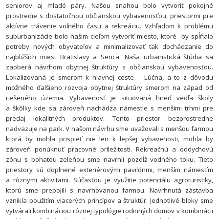
seniorov aj mladé páry. Našou snahou bolo vytvoriť pokojné
prostredie s dostatočnou občianskou vybavenosťou, priestormi pre
aktívne trávenie voľného času a rekreáciu. Vzhľadom k problému
suburbanizácie bolo našim cieľom vytvoriť miesto, ktoré by spĺňalo
potreby nových obyvateľov a minimalizovať tak dochádzanie do
najbližších miest Bratislavy a Senca.
Naša urbanistická štúdia sa
zaoberá návrhom obytnej štruktúry s občianskou vybavenosťou.
Lokalizovaná je smerom k hlavnej ceste – Lúčna, a to z dôvodu
možného ďalšieho rozvoja obytnej štruktúry smerom na západ od
riešeného územia. Vybavenosť je situovaná hneď vedľa školy
a škôlky kde sa zároveň nachádza námestie s menšími trhmi pre
predaj lokalitných produktov. Tento priestor bezprostredne
nadväzuje na park. V našom návrhu sme uvažovali s menšou farmou
ktorá by mohla prispieť nie len k lepšej vybavenosti, mohla by
zároveň ponúknuť pracovné príležitosti. Rekreačnú a oddychovú
zónu s bohatou zeleňou sme navrhli pozdĺž vodného toku. Tieto
priestory sú doplnené exteriérovými pavilónmi, menším námestím
a rôznymi aktivitami. Súčasťou je využitie potenciálu agroturistiky,
ktorú sme prepojili s navrhovanou farmou.
Navrhnutá zástavba
vznikla použitím viacerých princípov a štruktúr. Jednotlivé bloky sme
vytvárali kombináciou rôznej typológie rodinných domov v kombinácii