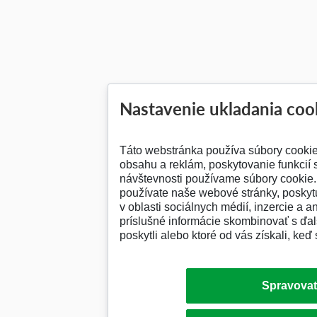
Nastavenie ukladania coo
Táto webstránka používa súbory cooki
obsahu a reklám, poskytovanie funkcií 
návštevnosti používame súbory cookie. 
používate naše webové stránky, posky
v oblasti sociálnych médií, inzercie a a
príslušné informácie skombinovať s ďalš
poskytli alebo ktoré od vás získali, keď 
Spravovať