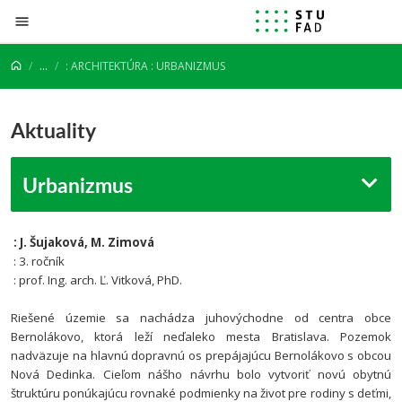
Prejsť na obsah
...
: ARCHITEKTÚRA : URBANIZMUS
Aktuality
Urbanizmus
: J. Šujaková, M. Zimová
: 3. ročník
: prof. Ing. arch. Ľ. Vitková, PhD.
Riešené územie sa nachádza juhovýchodne od centra obce
Bernolákovo, ktorá leží neďaleko mesta Bratislava. Pozemok
nadväzuje na hlavnú dopravnú os prepájajúcu Bernolákovo s obcou
Nová Dedinka.
Cieľom nášho návrhu bolo vytvoriť novú obytnú
štruktúru ponúkajúcu rovnaké podmienky na život pre rodiny s deťmi,