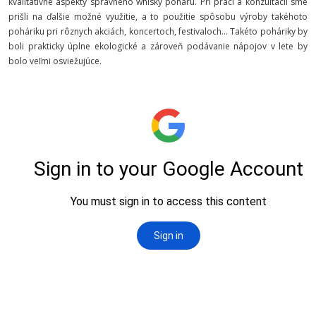
kvalitatívne aspekty správneho whisky poháru.
Pri práci a konzultácii sme
prišli na ďalšie možné využitie, a to použitie spôsobu výroby takéhoto
poháriku pri rôznych akciách, koncertoch, festivaloch... Takéto poháriky by
boli prakticky úplne ekologické a zároveň podávanie nápojov v lete by
bolo veľmi osviežujúce.