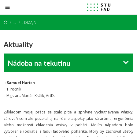
Prejsť na obsah
...
: DIZAJN
Aktuality
Nádoba na tekutinu
: Samuel Harich
: 1. ročník
: Mgr. art. Marián Králik, ArtD.
Základom mojej práce sa stalo pitie a správne vychutnávanie whisky,
zároveň som ale pozeral aj na rôzne aspekty ,ako sú aróma, ergonómia
alebo možnosti chladenia whisky v pohári. Mojím nápadom bolo
vytvorenie (odliatie z ľadu) ľadového pohárika, ktorý by zachoval všetky