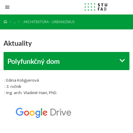
Prejsť na obsah
...
: ARCHITEKTÚRA : URBANIZMUS
Aktuality
Polyfunkčný dom
: Edina Koligyerová
: 3. ročník
: Ing. arch. Vladimír Hain, PhD.