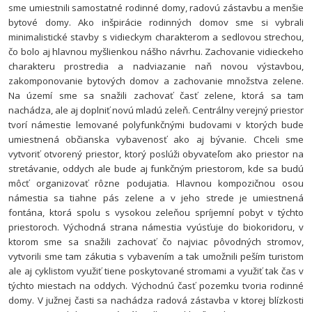
sme umiestnili samostatné rodinné domy, radovú zástavbu a menšie
bytové domy. Ako inšpirácie rodinných domov sme si vybrali
minimalistické stavby s vidieckym charakterom a sedlovou strechou,
čo bolo aj hlavnou myšlienkou nášho návrhu. Zachovanie vidieckeho
charakteru prostredia a nadviazanie naň novou výstavbou,
zakomponovanie bytových domov a zachovanie množstva zelene.
Na území sme sa snažili zachovať časť zelene, ktorá sa tam
nachádza, ale aj doplniť novú mladú zeleň. Centrálny verejný priestor
tvorí námestie lemované polyfunkčnými budovami v ktorých bude
umiestnená občianska vybavenosť ako aj bývanie. Chceli sme
vytvoriť otvorený priestor, ktorý poslúži obyvateľom ako priestor na
stretávanie, oddych ale bude aj funkčným priestorom, kde sa budú
môcť organizovať rôzne podujatia. Hlavnou kompozičnou osou
námestia sa tiahne pás zelene a v jeho strede je umiestnená
fontána, ktorá spolu s vysokou zeleňou spríjemní pobyt v týchto
priestoroch. Východná strana námestia vyúsťuje do biokoridoru, v
ktorom sme sa snažili zachovať čo najviac pôvodných stromov,
vytvorili sme tam zákutia s vybavením a tak umožnili peším turistom
ale aj cyklistom využiť tiene poskytované stromami a využiť tak čas v
týchto miestach na oddych. Východnú časť pozemku tvoria rodinné
domy. V južnej časti sa nachádza radová zástavba v ktorej blízkosti