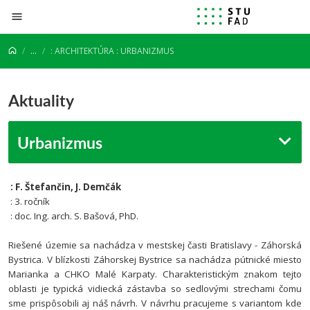
Prejsť na obsah
...
: ARCHITEKTÚRA : URBANIZMUS
Aktuality
Urbanizmus
: F. Štefančin, J. Demčák
: 3. ročník
:
doc. Ing. arch. S. Bašová, PhD.
Riešené územie sa nachádza v mestskej časti Bratislavy - Záhorská
Bystrica. V blízkosti Záhorskej Bystrice sa nachádza pútnické miesto
Marianka a CHKO Malé Karpaty. Charakteristickým znakom tejto
oblasti je typická vidiecká zástavba so sedlovými strechami čomu
sme prispôsobili aj náš návrh. V návrhu pracujeme s variantom kde