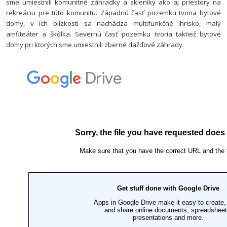
sme umiestnili komunitné záhradky a skleníky ako aj priestory na
rekreáciu pre túto komunitu. Západnú časť pozemku tvoria bytové
domy, v ich blízkosti sa nachádza multifunkčné ihrisko, malý
amfiteáter a škôlka. Severnú časť pozemku tvoria taktiež bytové
domy pri ktorých sme umiestnili zberné dažďové záhrady.