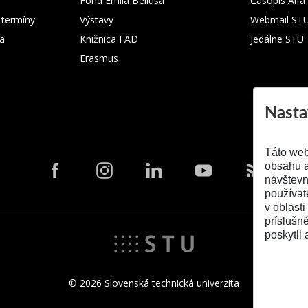
Fond Emila Belluša
Časopis Alfa
 termíny
Výstavy
Webmail ST
ka
Knižnica FAD
Jedálne STU
Erasmus
Nasta
Táto web
obsahu a
návštevn
používat
v oblasti
príslušn
poskytli 
© 2026 Slovenská technická univerzita