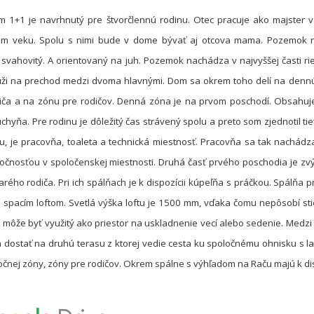
 1+1 je navrhnutý pre štvorčlennú rodinu. Otec pracuje ako majster v 
om veku. Spolu s nimi bude v dome bývať aj otcova mama. Pozemok na
svahovitý. A orientovaný na juh. Pozemok nachádza v najvyššej časti r
slúži na prechod medzi dvoma hlavnými. Dom sa okrem toho delí na denn
iča a na zónu pre rodičov. Denná zóna je na prvom poschodí. Obsahuje
chyňa. Pre rodinu je dôležitý čas strávený spolu a preto som zjednotil tie
u, je pracovňa, toaleta a technická miestnosť. Pracovňa sa tak nachádz
očnosťou v spoločenskej miestnosti. Druhá časť prvého poschodia je zv
arého rodiča. Pri ich spálňach je k dispozícii kúpeľňa s práčkou. Spálňa 
 spacím loftom. Svetlá výška loftu je 1500 mm, vďaka čomu nepôsobí stie
 môže byť využitý ako priestor na uskladnenie vecí alebo sedenie. Medzi
á dostať na druhú terasu z ktorej vedie cesta ku spoločnému ohnisku s 
očnej zóny, zóny pre rodičov. Okrem spálne s výhľadom na Raču majú k dis