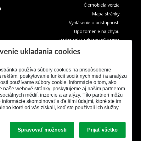
Čiernobiela verzia
U
Mapa stránky
Vyhlásenie o prístupnosti
Upozornenie na chybu
Podmienky ochrany súkromia
venie ukladania cookies
Využívanie cookies
stránka používa súbory cookies na prispôsobenie
 reklám, poskytovanie funkcií sociálnych médií a analýzu
osti používame súbory cookie. Informácie o tom, ako
e naše webové stránky, poskytujeme aj našim partnerom
 sociálnych médií, inzercie a analýzy. Títo partneri môžu
é informácie skombinovať s ďalšími údajmi, ktoré ste im
alebo ktoré od vás získali, keď ste používali ich služby.
Spravovať možnosti
Prijať všetko