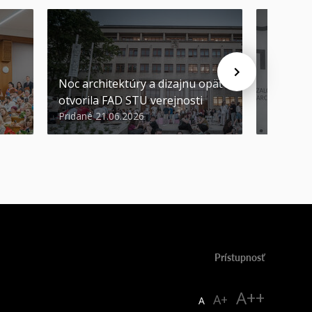
Noc architektúry a dizajnu opäť
Cenu de
otvorila FAD STU verejnosti
Nikoleta
Pridané 21.06.2026
Pridané 2
Prístupnosť
A++
A+
A