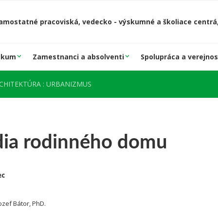
amostatné pracoviská, vedecko - výskumné a školiace centrá,
skum
Zamestnanci a absolventi
Spolupráca a verejnos
RCHITEKTÚRA : URBANIZMUS
dia rodinného domu
ec
Jozef Bátor, PhD.