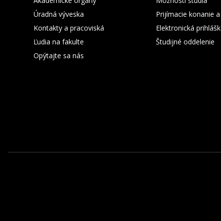
Akademické orgány
Možnosti štúdia
Úradná výveska
Prijímacie konanie a
Kontakty a pracoviská
Elektronická prihláš
Ľudia na fakulte
Študijné oddelenie
Opýtajte sa nás