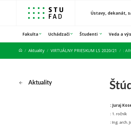
Prejsť na obsah
Ústavy, dekanát, s
Fakulta
Uchádzači
Študenti
Veda a vý
Aktuality
VIRTUÁLNY PRIESKUM LS 2020/21
: A
Štú
Aktuality
: Juraj Kos
: 1. ročník
: Ing. arch. 