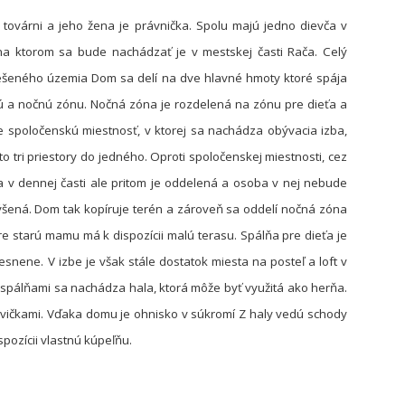
továrni a jeho žena je právnička. Spolu majú jedno dievča v
 ktorom sa bude nachádzať je v mestskej časti Rača. Celý
iešeného územia Dom sa delí na dve hlavné hmoty ktoré spája
ú a nočnú zónu. Nočná zóna je rozdelená na zónu pre dieťa a
 spoločenskú miestnosť, v ktorej sa nachádza obývacia izba,
to tri priestory do jedného. Oproti spoločenskej miestnosti, cez
a v dennej časti ale pritom je oddelená a osoba v nej nebude
ýšená. Dom tak kopíruje terén a zároveň sa oddelí nočná zóna
pre starú mamu má k dispozícii malú terasu. Spálňa pre dieťa je
snene. V izbe je však stále dostatok miesta na posteľ a loft v
 spálňami sa nachádza hala, ktorá môže byť využitá ako herňa.
lavičkami. Vďaka domu je ohnisko v súkromí Z haly vedú schody
pozícii vlastnú kúpeľňu.