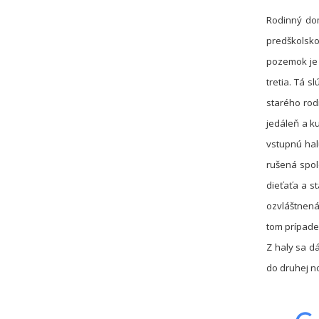
Rodinný dom
predškolsk
pozemok je 
tretia. Tá 
starého rod
jedáleň a ku
vstupnú hal
rušená spol
dieťaťa a st
ozvláštnená
tom prípade
Z haly sa d
do druhej n