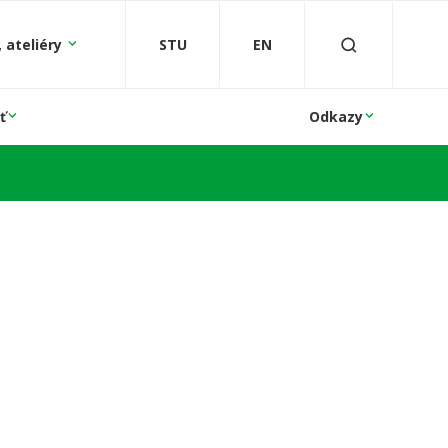
 ateliéry
STU
EN
ť
Odkazy