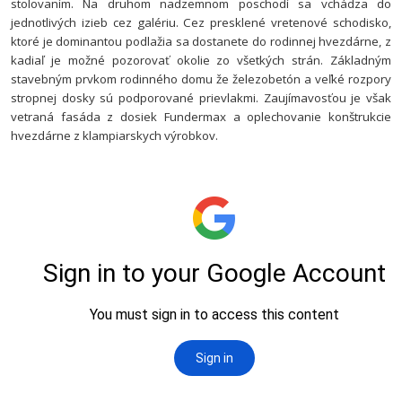
stolovaním. Na druhom nadzemnom poschodí sa vchádza do
jednotlivých izieb cez galériu. Cez presklené vretenové schodisko,
ktoré je dominantou podlažia sa dostanete do rodinnej hvezdárne, z
kadiaľ je možné pozorovať okolie zo všetkých strán.
Základným
stavebným prvkom rodinného domu že železobetón a veľké rozpory
stropnej dosky sú podporované prievlakmi. Zaujímavosťou je však
vetraná fasáda z dosiek Fundermax a oplechovanie konštrukcie
hvezdárne z klampiarskych výrobkov.