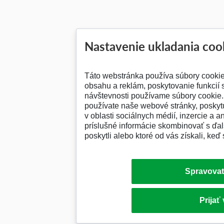
Nastavenie ukladania coo
Táto webstránka používa súbory cooki
obsahu a reklám, poskytovanie funkcií 
návštevnosti používame súbory cookie. 
používate naše webové stránky, posky
v oblasti sociálnych médií, inzercie a a
príslušné informácie skombinovať s ďalš
poskytli alebo ktoré od vás získali, keď 
Spravovať
Prijať