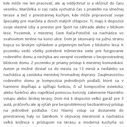
kde môže nie len pracovať, ale aj oddýchnuť si a vkĺznuť do čaru
vesmíru. Manželka si zas rada vychutná čas s priateľmi na slnečnej
terase a tiež v priestrannej kuchyni, kde môže pripravovať svoje
špeciality pre manžela a dvoch malých chlapcov. Tí, majú k dispozícii
svoje vlastné izby a priestor pre šport na záhrade alebo v blízkom
lese.
Pozemok, v miestnej časti Rača-Potočné sa nachádza vo
svahovitom teréne na konci ulice. Dom je situovaný na južnú stranu
kopca so širokým výhľadom a príjemným tieňom z blízkeho lesa.
K
pozemku vedú všetky potrebné inžinierske siete pre fungovanie
rodinného domu a nechýba ani verejné osvetlenie v bezprostrednej
blízkosti domu.
Z pozemku je priamy prístup k miestnej komunikácii.
Autom je možné dostať sa do mesta za 13 minút a neďaleko sa
nachádza aj zastávka mestskej hromadnej dopravy.
Zaujímavosťou
rodinného domu je kompozícia jednotlivých podlaží, ktoré sa v
harmónii dopĺňajú a spĺňajú funkciu, či už kompozične estetickú,
alebo funkčnú ako napríklad pomocou konzoly zatienenie hlavného
vstupu alebo širokej terasy.
Dom má k dispozícii veľkú garáž pre 3
autá, práčovňu ale aj výťah pre bezproblémový bezbariérový prístup
na jednotlivé podlažia. Cez hlavný vstup sa dostanete do
priestrannej haly so šatníkom. V obývacej miestnosti a nachádza
veľká knižnica s prístupom na terasu a moderná kuchyňa so