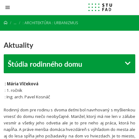
Prejsť na obsah
...
: ARCHITEKTÚRA : URBANIZMUS
Aktuality
Štúdia rodinného domu
: Mária Vlčeková
: 1. ročník
: Ing. arch. Pavel Kosnáč
Rodinný dom pre rodinu s dvoma deťmi bol navrhovaný s myšlienkou
vniesť do domu niečo neobyčajné. Manžel, ktorý má nie len v záľube
vesmír a všetky jeho odvetia ale je to pre neho aj práca, ktorá ho
napĺňa. A práve menšia domáca hvezdáreň s výhľadom do mesta ale
aj do lesa spĺňa jeho požiadavky na dom vo hviezdach. Je to miesto,