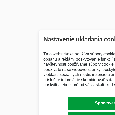
Nastavenie ukladania coo
Táto webstránka používa súbory cooki
obsahu a reklám, poskytovanie funkcií 
návštevnosti používame súbory cookie. 
používate naše webové stránky, posky
v oblasti sociálnych médií, inzercie a a
príslušné informácie skombinovať s ďalš
poskytli alebo ktoré od vás získali, keď 
Spravovať