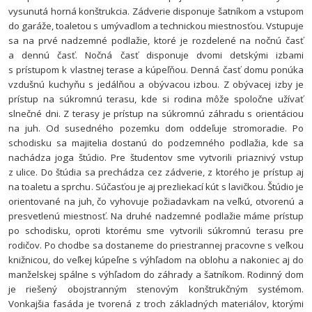
vysunutá horná konštrukcia. Zádverie disponuje šatníkom a vstupom
do garáže, toaletou s umývadlom a technickou miestnosťou. Vstupuje
sa na prvé nadzemné podlažie, ktoré je rozdelené na nočnú časť
a dennú časť. Nočná časť disponuje dvomi detskými izbami
s prístupom k vlastnej terase a kúpeľňou. Denná časť domu ponúka
vzdušnú kuchyňu s jedálňou a obývacou izbou. Z obývacej izby je
prístup na súkromnú terasu, kde si rodina môže spoločne užívať
slnečné dni. Z terasy je prístup na súkromnú záhradu s orientáciou
na juh. Od susedného pozemku dom oddeľuje stromoradie. Po
schodisku sa majitelia dostanú do podzemného podlažia, kde sa
nachádza joga štúdio. Pre študentov sme vytvorili priaznivý vstup
z ulice. Do štúdia sa prechádza cez zádverie, z ktorého je prístup aj
na toaletu a sprchu. Súčasťou je aj prezliekací kút s lavičkou. Štúdio je
orientované na juh, čo vyhovuje požiadavkam na veľkú, otvorenú a
presvetlenú miestnosť. Na druhé nadzemné podlažie máme prístup
po schodisku, oproti ktorému sme vytvorili súkromnú terasu pre
rodičov. Po chodbe sa dostaneme do priestrannej pracovne s veľkou
knižnicou, do veľkej kúpeľne s výhľadom na oblohu a nakoniec aj do
manželskej spálne s výhľadom do záhrady a šatníkom.
Rodinný dom
je riešený obojstranným stenovým konštrukčným systémom.
Vonkajšia fasáda je tvorená z troch základných materiálov, ktorými