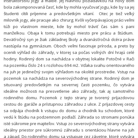
inštruktorstvu jogy a maľbe. Jej hlavnou požiadavkou na nový dom
bola zakomponovaná časť, kde by mohla vyučovať jogu, kde by sa jej
študenti cítili príjemne a predovšetkým vítaní. Otec je tiež veľký
milovník jogy, ale pracuje ako chirurg. Kvôli vyčerpávajúcej práci veľmi
túži po vlastnom mieste, kde by mohol tráviť čas sám s pani
manželkou. Obaja k tomu potrebujú miesto pre prácu a štúdium.
Deväťročný syn je žiak základnej školy a dvanásťročná dcéra práve
nastúpila na gymnázium. Oboch veľmi fascinuje príroda, a preto by
ocenili výhľad do záhrady, v ktorej sa počas voľných dní hrajú celé
hodiny.
Rodinný dom sa nachádza v obytnej lokalite Potočné v Rači
na pozemku číslo 24 s rozlohou 694 m
2
. Vďaka svahu orientovaného
na juh je jedinečný svojim výhľadom na okolité prostredie. Vstup na
pozemok sa nachádza na severovýchodnej strane. Rodinný dom je
situovaný predovšetkým na severnej časti pozemku, čo vytvára
ideálne možnosti na presvetlenie ako záhrady, tak aj samotného
rodinného domu. Pozemok z tejto strany je tvorený príjazdovou
cestou do garáže a prístupnou záhradou z ulice. Z príjazdovej cesty
sa odpája chodník k vstupu do domu a chodník ku schodom, ktoré
vedú k štúdiu na podzemnom podlaží. Záhrada so stromami ponúka
isté súkromie pre majiteľov. Vstup zo severovýchodnej strany vytvára
ideálny priestor pre súkromnú záhradu s orientáciou hlavne na juh
a západ.
Do rodinného domu sa vstupuje cez závetrie, ktoré vytvára