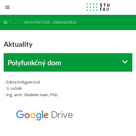
Prejsť na obsah
...
: ARCHITEKTÚRA : URBANIZMUS
Aktuality
Polyfunkčný dom
: Edina Koligyerová
: 3. ročník
: Ing. arch. Vladimír Hain, PhD.