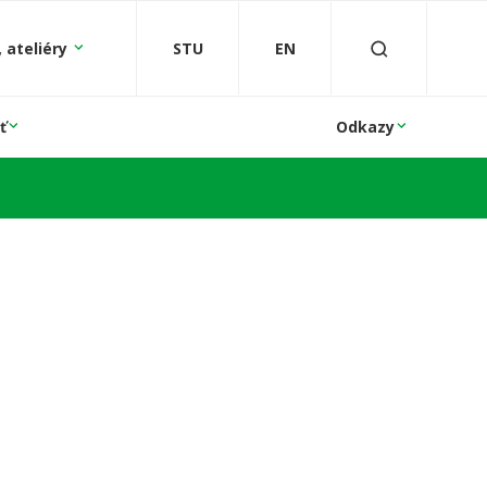
 ateliéry
STU
EN
ť
Odkazy