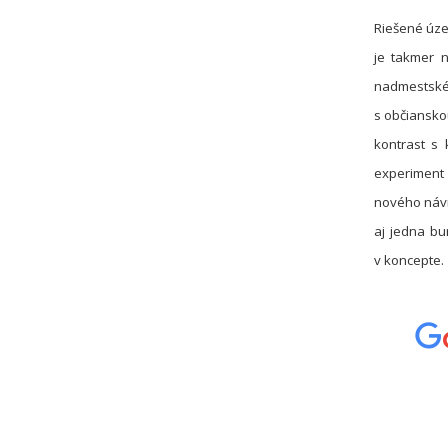
Riešené územ
je takmer 
nadmestskéh
s občiansko
kontrast s 
experiment 
nového návr
aj jedna bu
v koncepte.