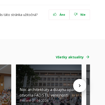
ás táto stránka užitočná?
Áno
Nie
Všetky aktuality
Noc architektúry a dizajnu opäť
Cenu de
otvorila FAD STU verejnosti
Nikoleta
Pridané 21.06.2026
Pridané 2