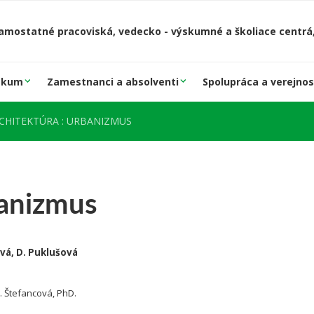
amostatné pracoviská, vedecko - výskumné a školiace centrá,
skum
Zamestnanci a absolventi
Spolupráca a verejnos
RCHITEKTÚRA : URBANIZMUS
anizmus
ová, D. Puklušová
 L. Štefancová, PhD.