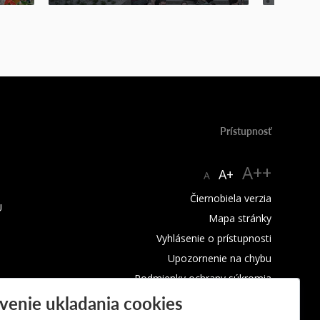
Prístupnosť
A++
A+
A
Čiernobiela verzia
U
Mapa stránky
Vyhlásenie o prístupnosti
Upozornenie na chybu
Podmienky ochrany súkromia
venie ukladania cookies
Využívanie cookies