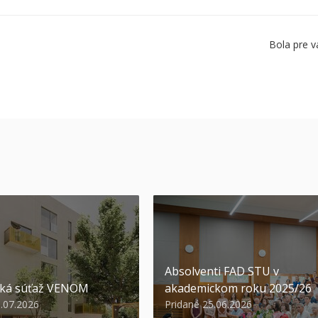
Bola pre v
Absolventi FAD STU v
ská súťaž VENOM
akademickom roku 2025/26
3.07.2026
Pridané 25.06.2026