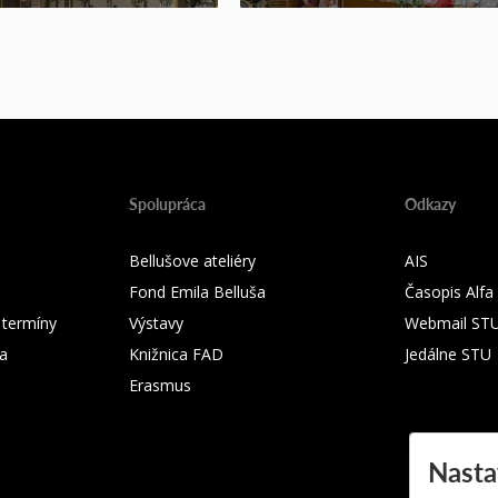
Spolupráca
Odkazy
Bellušove ateliéry
AIS
Fond Emila Belluša
Časopis Alfa
 termíny
Výstavy
Webmail ST
ka
Knižnica FAD
Jedálne STU
Erasmus
Nasta