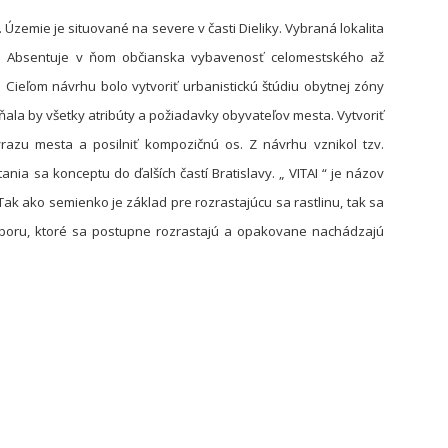
 Územie je situované na severe v časti Dieliky.
Vybraná lokalita
e. Absentuje v ňom občianska vybavenosť celomestského až
.
Cieľom návrhu bolo vytvoriť urbanistickú štúdiu obytnej zóny
ala by všetky atribúty a požiadavky obyvateľov mesta. Vytvoriť
razu mesta a posilniť kompozičnú os. Z návrhu vznikol tzv.
nia sa konceptu do ďalších častí Bratislavy.
„ VITAI “ je názov
k ako semienko je základ pre rozrastajúcu sa rastlinu, tak sa
súboru, ktoré sa postupne rozrastajú a opakovane nachádzajú