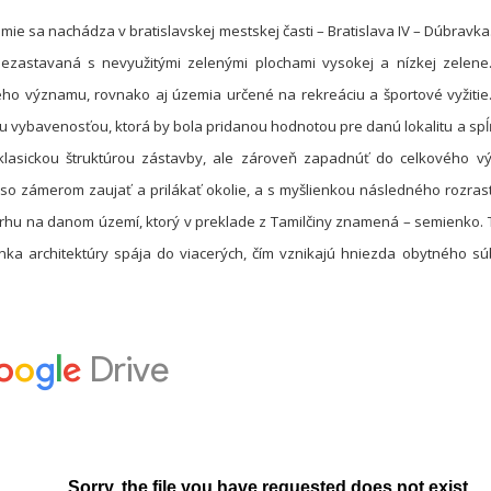
ie sa nachádza v bratislavskej mestskej časti – Bratislava IV – Dúbravka.
nezastavaná s nevyužitými zelenými plochami vysokej a nízkej zelen
o významu, rovnako aj územia určené na rekreáciu a športové vyžitie
u vybavenosťou, ktorá by bola pridanou hodnotou pre danú lokalitu a spĺň
klasickou štruktúrou zástavby, ale zároveň zapadnúť do celkového vý
so zámerom zaujať a prilákať okolie, a s myšlienkou následného rozrasta
hu na danom území, ktorý v preklade z Tamilčiny znamená – semienko. Ta
nka architektúry spája do viacerých, čím vznikajú hniezda obytného 