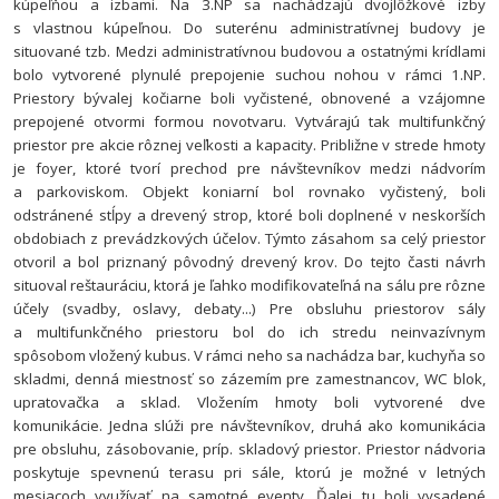
kúpeľňou a izbami. Na 3.NP sa nachádzajú dvojlôžkové izby
s vlastnou kúpeľnou. Do suterénu administratívnej budovy je
situované tzb.
Medzi administratívnou budovou a ostatnými krídlami
bolo vytvorené plynulé prepojenie suchou nohou v rámci 1.NP.
Priestory bývalej kočiarne boli vyčistené, obnovené a vzájomne
prepojené otvormi formou novotvaru. Vytvárajú tak multifunkčný
priestor pre akcie rôznej veľkosti a kapacity. Približne v strede hmoty
je foyer, ktoré tvorí prechod pre návštevníkov medzi nádvorím
a parkoviskom. Objekt koniarní bol rovnako vyčistený, boli
odstránené stĺpy a drevený strop, ktoré boli doplnené v neskorších
obdobiach z prevádzkových účelov. Týmto zásahom sa celý priestor
otvoril a bol priznaný pôvodný drevený krov. Do tejto časti návrh
situoval reštauráciu, ktorá je ľahko modifikovateľná na sálu pre rôzne
účely (svadby, oslavy, debaty...) Pre obsluhu priestorov sály
a multifunkčného priestoru bol do ich stredu neinvazívnym
spôsobom vložený kubus. V rámci neho sa nachádza bar, kuchyňa so
skladmi, denná miestnosť so zázemím pre zamestnancov, WC blok,
upratovačka a sklad. Vložením hmoty boli vytvorené dve
komunikácie. Jedna slúži pre návštevníkov, druhá ako komunikácia
pre obsluhu, zásobovanie, príp. skladový priestor.
Priestor nádvoria
poskytuje spevnenú terasu pri sále, ktorú je možné v letných
mesiacoch využívať na samotné eventy. Ďalej tu boli vysadené