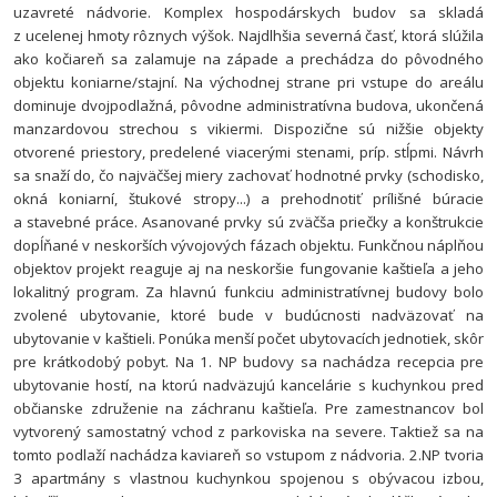
uzavreté nádvorie.
Komplex hospodárskych budov sa skladá
z ucelenej hmoty rôznych výšok. Najdlhšia severná časť, ktorá slúžila
ako kočiareň sa zalamuje na západe a prechádza do pôvodného
objektu koniarne/stajní. Na východnej strane pri vstupe do areálu
dominuje dvojpodlažná, pôvodne administratívna budova, ukončená
manzardovou strechou s vikiermi. Dispozične sú nižšie objekty
otvorené priestory, predelené viacerými stenami, príp. stĺpmi.
Návrh
sa snaží do, čo najväčšej miery zachovať hodnotné prvky (schodisko,
okná koniarní, štukové stropy...) a prehodnotiť prílišné búracie
a stavebné práce. Asanované prvky sú zväčša priečky a konštrukcie
dopĺňané v neskorších vývojových fázach objektu. Funkčnou náplňou
objektov projekt reaguje aj na neskoršie fungovanie kaštieľa a jeho
lokalitný program. Za hlavnú funkciu administratívnej budovy bolo
zvolené ubytovanie, ktoré bude v budúcnosti nadväzovať na
ubytovanie v kaštieli. Ponúka menší počet ubytovacích jednotiek, skôr
pre krátkodobý pobyt. Na 1. NP budovy sa nachádza recepcia pre
ubytovanie hostí, na ktorú nadväzujú kancelárie s kuchynkou pred
občianske združenie na záchranu kaštieľa. Pre zamestnancov bol
vytvorený samostatný vchod z parkoviska na severe. Taktiež sa na
tomto podlaží nachádza kaviareň so vstupom z nádvoria. 2.NP tvoria
3 apartmány s vlastnou kuchynkou spojenou s obývacou izbou,