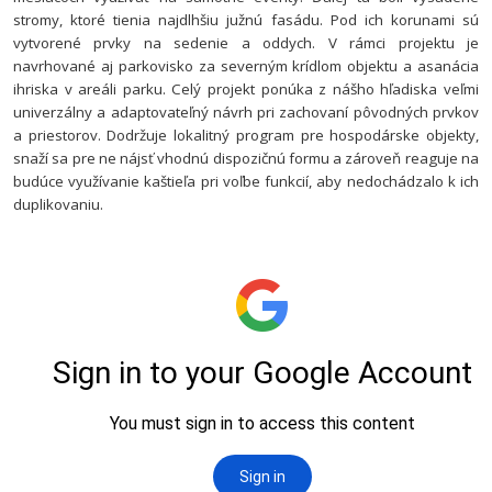
stromy, ktoré tienia najdlhšiu južnú fasádu. Pod ich korunami sú
vytvorené prvky na sedenie a oddych. V rámci projektu je
navrhované aj parkovisko za severným krídlom objektu a asanácia
ihriska v areáli parku.
Celý projekt ponúka z nášho hľadiska veľmi
univerzálny a adaptovateľný návrh pri zachovaní pôvodných prvkov
a priestorov. Dodržuje lokalitný program pre hospodárske objekty,
snaží sa pre ne nájsť vhodnú dispozičnú formu a zároveň reaguje na
budúce využívanie kaštieľa pri voľbe funkcií, aby nedochádzalo k ich
duplikovaniu.