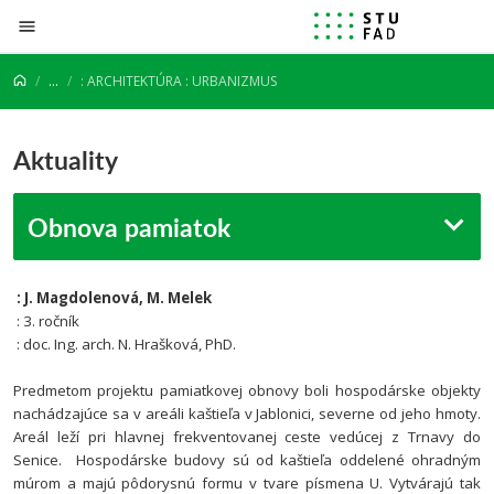
Prejsť na obsah
...
: ARCHITEKTÚRA : URBANIZMUS
Aktuality
Obnova pamiatok
: J. Magdolenová, M. Melek
: 3. ročník
: doc. Ing. arch. N. Hrašková, PhD.
Predmetom projektu pamiatkovej obnovy boli hospodárske objekty
nachádzajúce sa v areáli kaštieľa v Jablonici, severne od jeho hmoty.
Areál leží pri hlavnej frekventovanej ceste vedúcej z Trnavy do
Senice. Hospodárske budovy sú od kaštieľa oddelené ohradným
múrom a majú pôdorysnú formu v tvare písmena U. Vytvárajú tak