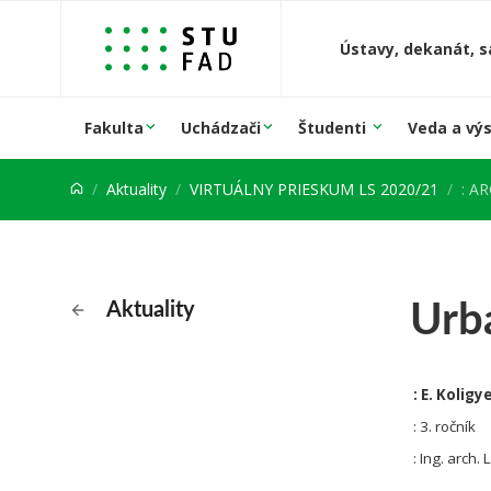
Prejsť na obsah
Ústavy, dekanát, s
Fakulta
Uchádzači
Študenti
Veda a vý
Aktuality
VIRTUÁLNY PRIESKUM LS 2020/21
: A
Urb
Aktuality
: E. Kolig
: 3. ročník
: Ing. arch.