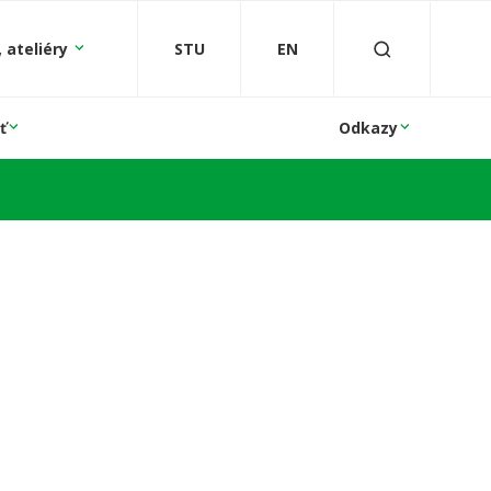
 ateliéry
STU
EN
ť
Odkazy