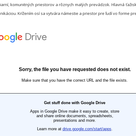
arní, komunitných priestorov a rôznych malých prevádzok. Hlavná ťažis
káciou. Krížením osí sa vytvára námestie a priestor pre ľudí vo forme p