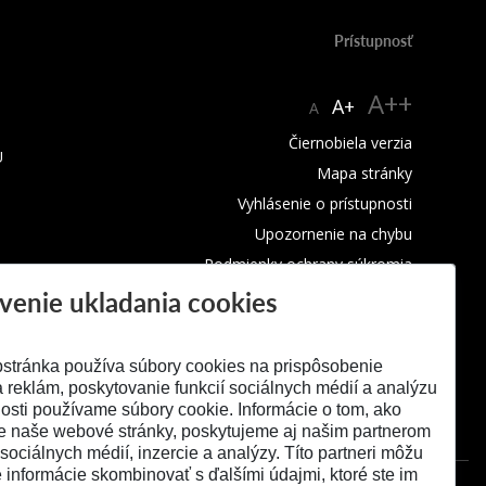
Prístupnosť
A++
A+
A
Čiernobiela verzia
U
Mapa stránky
Vyhlásenie o prístupnosti
Upozornenie na chybu
Podmienky ochrany súkromia
venie ukladania cookies
Využívanie cookies
stránka používa súbory cookies na prispôsobenie
 reklám, poskytovanie funkcií sociálnych médií a analýzu
osti používame súbory cookie. Informácie o tom, ako
e naše webové stránky, poskytujeme aj našim partnerom
 sociálnych médií, inzercie a analýzy. Títo partneri môžu
é informácie skombinovať s ďalšími údajmi, ktoré ste im