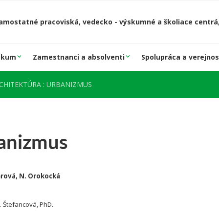
amostatné pracoviská, vedecko - výskumné a školiace centrá,
skum
Zamestnanci a absolventi
Spolupráca a verejnos
RCHITEKTÚRA : URBANIZMUS
anizmus
yerová, N. Orokocká
 L. Štefancová, PhD.