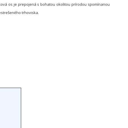
ková os je prepojená s bohatou okolitou prírodou spomínanou
restrešeného trhoviska.