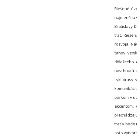
Riešené ú
najmenšou v
Bratislavy D
trať. Rieše
rozvoja.
Ná
ťahov. Vzni
dôležitého
navrhnutá ú
cyklotrasy 
komunikácie
parkom v úd
akcentom, 
prechádzajú
trať v bode 
osi s vytvore