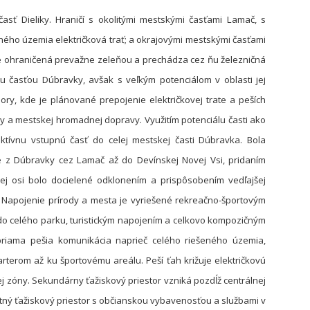
sť Dieliky. Hraničí s okolitými mestskými časťami Lamač, s
ného územia električková trať; a okrajovými mestskými časťami
r je ohraničená prevažne zeleňou a prechádza cez ňu železničná
 časťou Dúbravky, avšak s veľkým potenciálom v oblasti jej
ry, kde je plánované prepojenie električkovej trate a peších
pravy a mestskej hromadnej dopravy. Využitím potenciálu časti ako
tívnu vstupnú časť do celej mestskej časti Dúbravka. Bola
te z Dúbravky cez Lamač až do Devínskej Novej Vsi, pridaním
 osi bolo docielené odklonením a prispôsobením vedľajšej
.
Napojenie prírody a mesta je vyriešené rekreačno-športovým
do celého parku, turistickým napojením a celkovo kompozičným
priama pešia komunikácia naprieč celého riešeného územia,
rterom až ku športovému areálu. Peší ťah križuje električkovú
ej zóny. Sekundárny ťažiskový priestor vzniká pozdĺž centrálnej
itný ťažiskový priestor s občianskou vybavenosťou a službami v