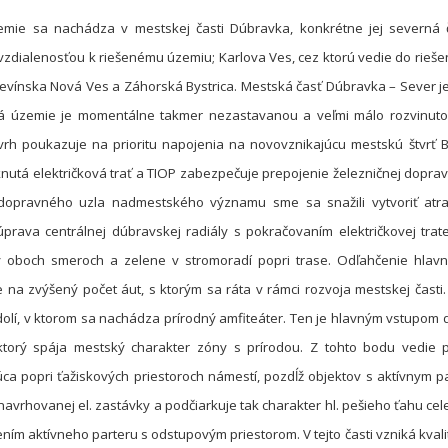
zemie sa nachádza v mestskej časti Dúbravka, konkrétne jej severná ča
zdialenosťou k riešenému územiu; Karlova Ves, cez ktorú vedie do rieše
evínska Nová Ves a Záhorská Bystrica. Mestská časť Dúbravka – Seve
ná územie je momentálne takmer nezastavanou a veľmi málo rozvinutou
vrh poukazuje na prioritu napojenia na novovznikajúcu mestskú štvrť Bo
knutá električková trať a TIOP zabezpečuje prepojenie železničnej do
 dopravného uzla nadmestského významu sme sa snažili vytvoriť atrak
prava centrálnej dúbravskej radiály s pokračovaním električkovej tra
v oboch smeroch a zelene v stromoradí popri trase. Odľahčenie hlavnej
 na zvýšený počet áut, s ktorým sa ráta v rámci rozvoja mestskej časti
olí, v ktorom sa nachádza prírodný amfiteáter. Ten je hlavným vstupom 
ktorý spája mestský charakter zóny s prírodou. Z tohto bodu vedie 
ca popri ťažiskových priestoroch námestí, pozdĺž objektov s aktívnym pa
navrhovanej el. zastávky a podčiarkuje tak charakter hl. pešieho ťahu cel
ním aktívn
eho parteru s odstupovým priestorom. V tejto časti vzniká kval