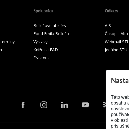
Spolupráca
Odkazy
Bellušove ateliéry
AIS
Fond Emila Belluša
Časopis Alfa
 termíny
Výstavy
Webmail ST
ka
Knižnica FAD
Jedálne STU
Erasmus
Nasta
Táto web
obsahu a
návštevn
používat
v oblasti
príslušn