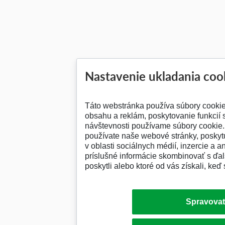
Nastavenie ukladania coo
Táto webstránka používa súbory cooki
obsahu a reklám, poskytovanie funkcií 
návštevnosti používame súbory cookie. 
používate naše webové stránky, posky
v oblasti sociálnych médií, inzercie a a
príslušné informácie skombinovať s ďalš
poskytli alebo ktoré od vás získali, keď 
Spravovať