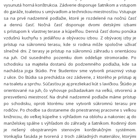
vysunutá horná konštrukcia. Zádverie disponuje šatníkom a vstupom
do garáže, toaletou s umývadlom a technickou miestnosťou. Vstupuje
sa na prvé nadzemné podlažie, ktoré je rozdelené na nočnú časť
a dennú časť. Nočná časť disponuje dvomi detskými izbami
s prístupom k vlastnej terase a kúpeľňou. Denná časť domu ponúka
vzdušnú kuchyňu s jedálňou a obývacou izbou. Z obývacej izby je
prístup na súkromnú terasu, kde si rodina môže spoločne užívať
slnečné dni. Z terasy je prístup na súkromnú záhradu s orientáciou
na juh. Od susedného pozemku dom oddeľuje stromoradie. Po
schodisku sa majitelia dostanú do podzemného podlažia, kde sa
nachádza joga štúdio. Pre študentov sme vytvorili priaznivý vstup
z ulice. Do štúdia sa prechádza cez zádverie, z ktorého je prístup aj
na toaletu a sprchu. Súčasťou je aj prezliekací kút s lavičkou. Štúdio je
orientované na juh, čo vyhovuje požiadavkam na veľkú, otvorenú a
presvetlenú miestnosť. Na druhé nadzemné podlažie máme prístup
po schodisku, oproti ktorému sme vytvorili súkromnú terasu pre
rodičov. Po chodbe sa dostaneme do priestrannej pracovne s veľkou
knižnicou, do veľkej kúpeľne s výhľadom na oblohu a nakoniec aj do
manželskej spálne s výhľadom do záhrady a šatníkom.
Rodinný dom
je riešený obojstranným stenovým konštrukčným systémom.
Vonkajšia fasáda je tvorená z troch základných materiálov, ktorými