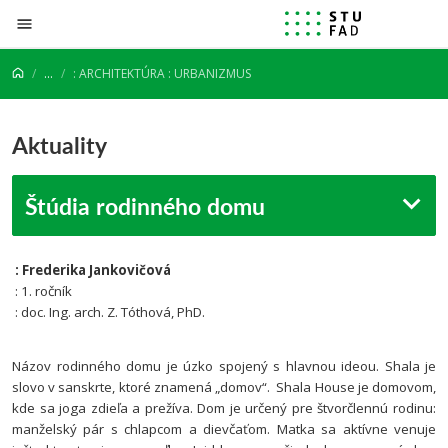
Prejsť na obsah
...
: ARCHITEKTÚRA : URBANIZMUS
Aktuality
Štúdia rodinného domu
: Frederika Jankovičová
: 1. ročník
: doc. Ing. arch. Z. Tóthová, PhD.
Názov rodinného domu je úzko spojený s hlavnou ideou. Shala je
slovo v sanskrte, ktoré znamená „domov“. Shala House je domovom,
kde sa joga zdieľa a prežíva.
Dom je určený pre štvorčlennú rodinu:
manželský pár s chlapcom a dievčaťom. Matka sa aktívne venuje