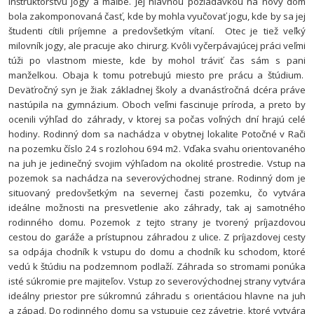
inštruktorstvu jogy a maľbe. Jej hlavnou požiadavkou na nový dom
bola zakomponovaná časť, kde by mohla vyučovať jogu, kde by sa jej
študenti cítili príjemne a predovšetkým vítaní. Otec je tiež veľký
milovník jogy, ale pracuje ako chirurg. Kvôli vyčerpávajúcej práci veľmi
túži po vlastnom mieste, kde by mohol tráviť čas sám s pani
manželkou. Obaja k tomu potrebujú miesto pre prácu a štúdium.
Deväťročný syn je žiak základnej školy a dvanásťročná dcéra práve
nastúpila na gymnázium. Oboch veľmi fascinuje príroda, a preto by
ocenili výhľad do záhrady, v ktorej sa počas voľných dní hrajú celé
hodiny.
Rodinný dom sa nachádza v obytnej lokalite Potočné v Rači
na pozemku číslo 24 s rozlohou 694 m
2
. Vďaka svahu orientovaného
na juh je jedinečný svojim výhľadom na okolité prostredie. Vstup na
pozemok sa nachádza na severovýchodnej strane. Rodinný dom je
situovaný predovšetkým na severnej časti pozemku, čo vytvára
ideálne možnosti na presvetlenie ako záhrady, tak aj samotného
rodinného domu. Pozemok z tejto strany je tvorený príjazdovou
cestou do garáže a prístupnou záhradou z ulice. Z príjazdovej cesty
sa odpája chodník k vstupu do domu a chodník ku schodom, ktoré
vedú k štúdiu na podzemnom podlaží. Záhrada so stromami ponúka
isté súkromie pre majiteľov. Vstup zo severovýchodnej strany vytvára
ideálny priestor pre súkromnú záhradu s orientáciou hlavne na juh
a západ.
Do rodinného domu sa vstupuje cez závetrie, ktoré vytvára