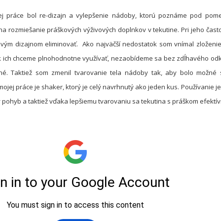
ej práce bol re-dizajn a vylepšenie nádoby, ktorú poznáme pod pomen
a rozmiešanie práškových výživových doplnkov v tekutine. Pri jeho čas
ovým dizajnom eliminovať. Ako najväčší nedostatok som vnímal zloženie 
ak ich chceme plnohodnotne využívať, nezaobídeme sa bez zdĺhavého odkr
né. Taktiež som zmenil tvarovanie tela nádoby tak, aby bolo možné 
jej práce je shaker, ktorý je celý navrhnutý ako jeden kus. Používanie j
ý pohyb a taktiež vďaka lepšiemu tvarovaniu sa tekutina s práškom efektív