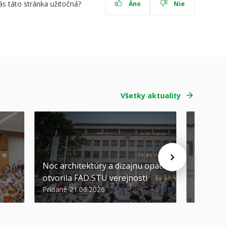
ás táto stránka užitočná?
Áno
Nie
Všetky aktuality
Noc architektúry a dizajnu opäť
Cenu de
otvorila FAD STU verejnosti
Nikoleta
Pridané 21.06.2026
Pridané 2