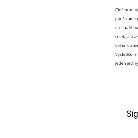
Cieľom moj
používame n
sa snažil n
celok, ale 
veľmi otrav
Výsledkom mo
jeden jedin