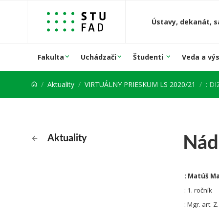
Prejsť na obsah
Ústavy, dekanát, s
Fakulta
Uchádzači
Študenti
Veda a vý
Aktuality
VIRTUÁLNY PRIESKUM LS 2020/21
: D
Nád
Aktuality
: Matúš Ma
: 1. ročník
:
Mgr. art. Z