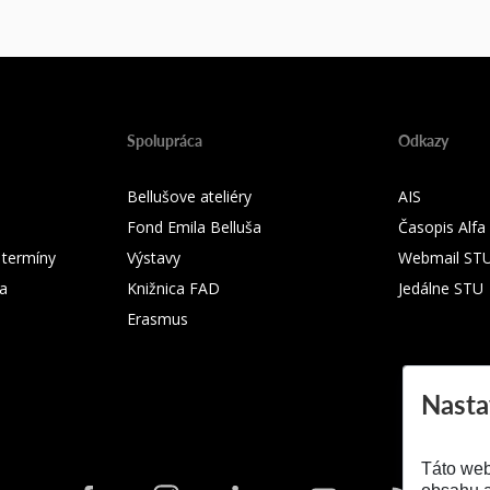
Spolupráca
Odkazy
Bellušove ateliéry
AIS
Fond Emila Belluša
Časopis Alfa
 termíny
Výstavy
Webmail ST
ka
Knižnica FAD
Jedálne STU
Erasmus
Nasta
Táto web