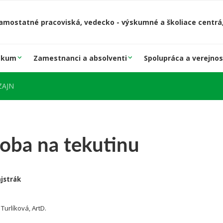
amostatné pracoviská, vedecko - výskumné a školiace centrá,
skum
Zamestnanci a absolventi
Spolupráca a verejnos
IZAJN
oba na tekutinu
jstrák
. Turlíková, ArtD.