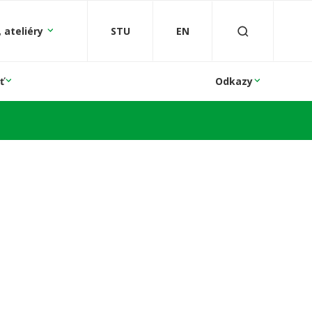
 ateliéry
STU
EN
ť
Odkazy