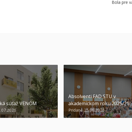
Bola pre v
Absolventi FAD STU v
ská súťaž VENOM
akademickom roku 2025/26
3.07.2026
Pridané 25.06.2026