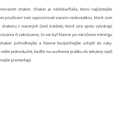
ovaním shaker. Shaker je nádoba/flaša, ktorú najčastejšie
tom používaní som vypozoroval viacero nedostatkov, ktoré som
shakeru z viacerých častí (nádob), ktoré síce spolu vytvárajú
úcania či zakrúcania, čo vie byť hlavne po náročnom tréningu
shaker pohodlnejšie a hlavne bezpečnejšie uchytiť do ruky.
e veľmi jednoduché, keďže na uvoľnenie prášku do tekutiny stačí
nejšie premiešajú.