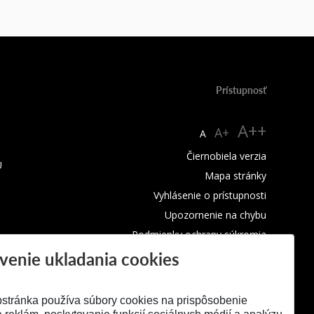
Prístupnosť
A++
A+
A
Čiernobiela verzia
U
Mapa stránky
Vyhlásenie o prístupnosti
Upozornenie na chybu
Podmienky ochrany súkromia
venie ukladania cookies
Využívanie cookies
stránka používa súbory cookies na prispôsobenie