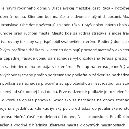
 je návrh rodinného domu v Bratislavskej mestskej časti Rača – Potočn
člennú rodinu. Klientom boli manželia s dvoma malými chlapcami. Muž
v Bratislave. Obe deti navštevujú základnú školu. Myšlienkou návrhu bolo v
unikne pred ruchom mesta. Miesto kde sa rodina stretáva a môže tráv
 tvarovaný tak, aby sa prispôsobil svahovitému terénu. Rodinný dom sa n
ovými profilmi s drážkami. V interiéri dominujú priznané materiály ako s
. Na západnej fasáde domu sa nachádza vykonzolovaná terasa prístup
ím sa interiér domu prepája s exteriérom. Prístup na terasu je možn
 východnej strane prvého podzemného podlažia. V zádverí sa nachádza
odlaží sa nachádza pracovňa so spoločenskou miestnosťou, toaletou a
delený od súkromnej časti domu. Prvé nadzemné podlažie je rozdelené 
 o ktoré sa opiera pohovka. Schodisko sa nachádza na oboch stranách
ojená s jedálňou, kde kuchynský pult prechádza do jedálenskeho sto
terasu. Nočná časť je oddelená od dennej časti schodiskom. Pozdĺž chod
 riešenie vhodné z hľadiska ušetrenia miesta v obytných miestnostiach.