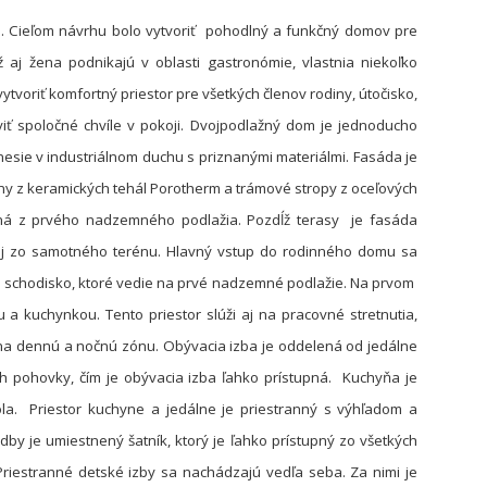
é. Cieľom návrhu bolo vytvoriť pohodlný a funkčný domov pre
 aj žena podnikajú v oblasti gastronómie, vlastnia niekoľko
ytvoriť komfortný priestor pre všetkých členov rodiny, útočisko,
iť spoločné chvíle v pokoji. Dvojpodlažný dom je jednoducho
esie v industriálnom duchu s priznanými materiálmi. Fasáda je
teny z keramických tehál Porotherm a trámové stropy z oceľových
ná z prvého nadzemného podlažia. Pozdĺž terasy je fasáda
ý aj zo samotného terénu. Hlavný vstup do rodinného domu sa
 schodisko, ktoré vedie na prvé nadzemné podlažie. Na prvom
 kuchynkou. Tento priestor slúži aj na pracovné stretnutia,
na dennú a nočnú zónu. Obývacia izba je oddelená od jedálne
 pohovky, čím je obývacia izba ľahko prístupná. Kuchyňa je
la. Priestor kuchyne a jedálne je priestranný s výhľadom a
by je umiestnený šatník, ktorý je ľahko prístupný zo všetkých
 Priestranné detské izby sa nachádzajú vedľa seba. Za nimi je