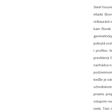
Steel house
mladú štvor
reštaurácií 
kam človek 
geometricky
pokrytá oceľ
I profilov
presklená č
nachádza na
podzemnom p
keďže je od
schodiskom,
priamo prep
vstupom na 
izieb. Toto