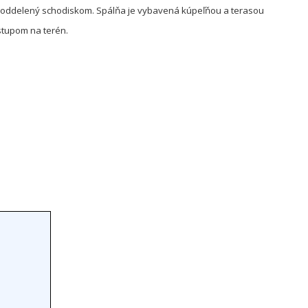
 je oddelený schodiskom. Spálňa je vybavená kúpeľňou a terasou
ístupom na terén.