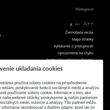
Prístupnosť
A++
A+
A
Čiernobiela verzia
U
Mapa stránky
Vyhlásenie o prístupnosti
Upozornenie na chybu
Podmienky ochrany súkromia
venie ukladania cookies
Využívanie cookies
stránka používa súbory cookies na prispôsobenie
 reklám, poskytovanie funkcií sociálnych médií a analýzu
osti používame súbory cookie. Informácie o tom, ako
e naše webové stránky, poskytujeme aj našim partnerom
 sociálnych médií, inzercie a analýzy. Títo partneri môžu
é informácie skombinovať s ďalšími údajmi, ktoré ste im