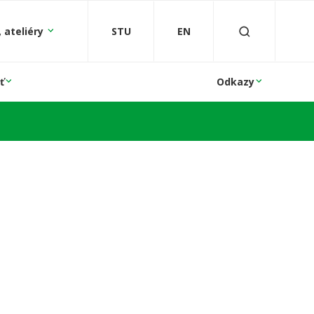
 ateliéry
STU
EN
ť
Odkazy