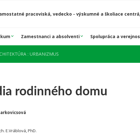
amostatné pracoviská, vedecko - výskumné a školiace centrá,
skum
Zamestnanci a absolventi
Spolupráca a verejnos
RCHITEKTÚRA : URBANIZMUS
dia rodinného domu
Markovicsová
rch. E.Vráblová, PhD.