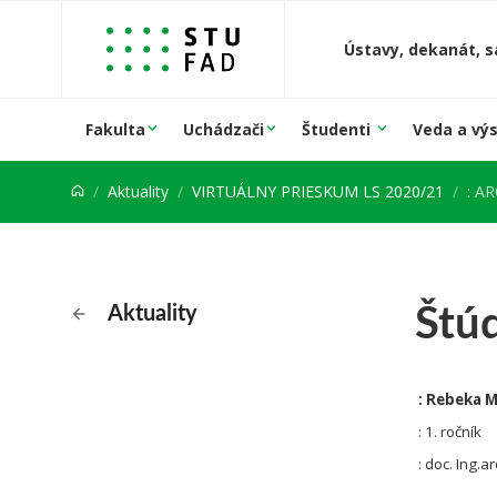
Prejsť na obsah
Ústavy, dekanát, s
Fakulta
Uchádzači
Študenti
Veda a vý
Aktuality
VIRTUÁLNY PRIESKUM LS 2020/21
: A
Štú
Aktuality
: Rebeka 
: 1. ročník
: doc. Ing.a