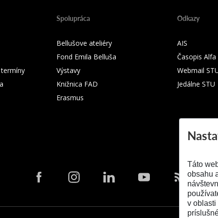
Spolupráca
Odkazy
Bellušove ateliéry
AIS
Fond Emila Belluša
Časopis Alfa
 termíny
Výstavy
Webmail ST
ka
Knižnica FAD
Jedálne STU
Erasmus
Nasta
Táto web
obsahu a
návštevn
používat
v oblasti
príslušn