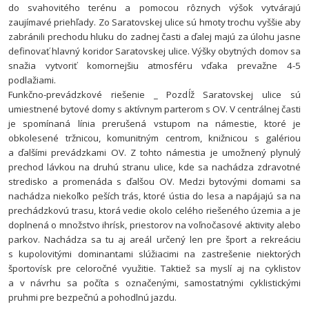
do svahovitého terénu a pomocou rôznych výšok vytvárajú
zaujímavé priehľady. Zo Saratovskej ulice sú hmoty trochu vyššie aby
zabránili prechodu hluku do zadnej časti a ďalej majú za úlohu jasne
definovať hlavný koridor Saratovskej ulice. Výšky obytných domov sa
snažia vytvoriť komornejšiu atmosféru vďaka prevažne 4-5
podlažiami.
Funkčno-prevádzkové riešenie _ Pozdĺž Saratovskej ulice sú
umiestnené bytové domy s aktívnym parterom s OV. V centrálnej časti
je spomínaná línia prerušená vstupom na námestie, ktoré je
obkolesené tržnicou, komunitným centrom, knižnicou s galériou
a ďalšími prevádzkami OV. Z tohto námestia je umožnený plynulý
prechod lávkou na druhú stranu ulice, kde sa nachádza zdravotné
stredisko a promenáda s ďalšou OV. Medzi bytovými domami sa
nachádza niekoľko peších trás, ktoré ústia do lesa a napájajú sa na
prechádzkovú trasu, ktorá vedie okolo celého riešeného územia a je
doplnená o množstvo ihrísk, priestorov na voľnočasové aktivity alebo
parkov. Nachádza sa tu aj areál určený len pre šport a rekreáciu
s kupolovitými dominantami slúžiacimi na zastrešenie niektorých
športovísk pre celoročné využitie. Taktiež sa myslí aj na cyklistov
a v návrhu sa počíta s označenými, samostatnými cyklistickými
pruhmi pre bezpečnú a pohodlnú jazdu.