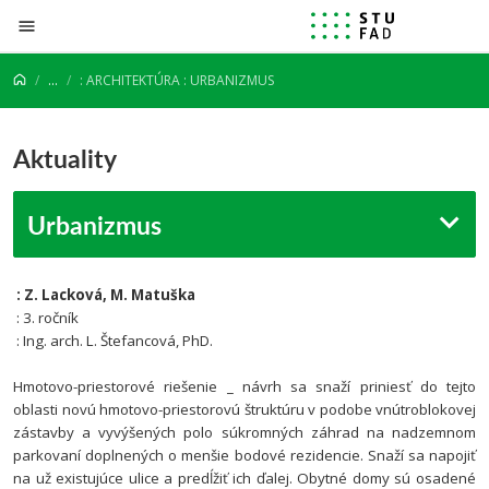
Prejsť na obsah
...
: ARCHITEKTÚRA : URBANIZMUS
Aktuality
Urbanizmus
: Z. Lacková, M. Matuška
: 3. ročník
: Ing. arch. L. Štefancová, PhD.
Hmotovo-priestorové riešenie _ návrh sa snaží priniesť do tejto
oblasti novú hmotovo-priestorovú štruktúru v podobe vnútroblokovej
zástavby a vyvýšených polo súkromných záhrad na nadzemnom
parkovaní doplnených o menšie bodové rezidencie. Snaží sa napojiť
na už existujúce ulice a predĺžiť ich ďalej. Obytné domy sú osadené