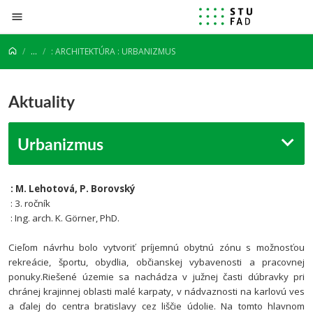
Prejsť na obsah
...
: ARCHITEKTÚRA : URBANIZMUS
Aktuality
Urbanizmus
: M. Lehotová, P. Borovský
: 3. ročník
: Ing. arch. K. Görner, PhD.
Cieľom návrhu bolo vytvoriť príjemnú obytnú zónu s možnosťou
rekreácie, športu, obydlia, občianskej vybavenosti a pracovnej
ponuky.Riešené územie sa nachádza v južnej časti dúbravky pri
chránej krajinnej oblasti malé karpaty, v nádvaznosti na karlovú ves
a ďalej do centra bratislavy cez liščie údolie.
Na tomto hlavnom