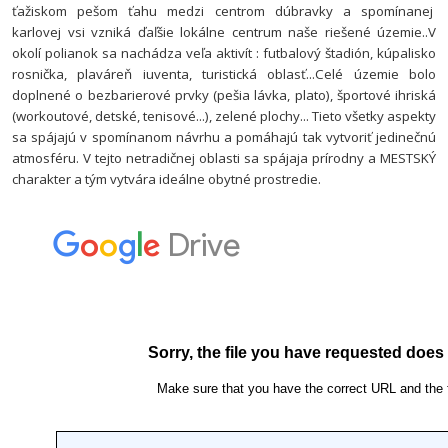
ťažiskom pešom ťahu medzi centrom dúbravky a spomínanej
karlovej vsi vzniká ďaľšie lokálne centrum naše riešené územie..V
okolí polianok sa nachádza veľa aktivít : futbalový štadión, kúpalisko
rosnička, plaváreň iuventa, turistická oblasť...
Celé územie bolo
doplnené o bezbarierové prvky (pešia lávka, plato), športové ihriská
(workoutové, detské, tenisové...), zelené plochy... Tieto všetky aspekty
sa spájajú v spomínanom návrhu a pomáhajú tak vytvoriť jedinečnú
atmosféru.
V tejto netradičnej oblasti sa spájaja prírodny a MESTSKÝ
charakter a tým vytvára ideálne obytné prostredie.