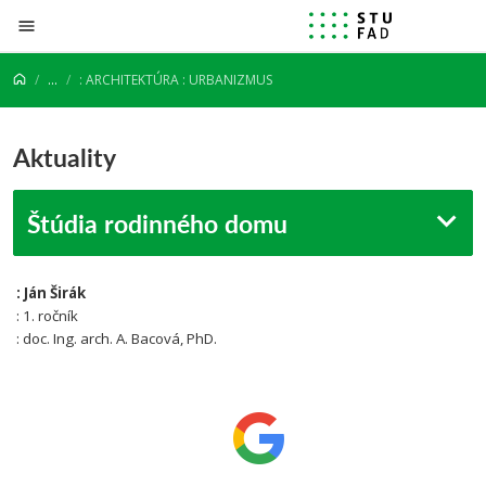
Prejsť na obsah
...
: ARCHITEKTÚRA : URBANIZMUS
Aktuality
Štúdia rodinného domu
: Ján Širák
: 1. ročník
: doc. Ing. arch. A. Bacová, PhD.