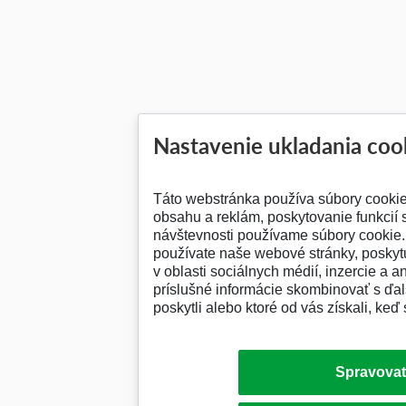
Nastavenie ukladania coo
Táto webstránka používa súbory cooki
obsahu a reklám, poskytovanie funkcií 
návštevnosti používame súbory cookie. 
používate naše webové stránky, posky
v oblasti sociálnych médií, inzercie a a
príslušné informácie skombinovať s ďalš
poskytli alebo ktoré od vás získali, keď 
Spravovať