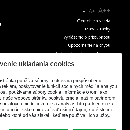
A++
A+
A
Čiernobiela verzia
U
Mapa stránky
Vyhlásenie o prístupnosti
Upozornenie na chybu
Podmienky ochrany súkromia
venie ukladania cookies
Využívanie cookies
stránka používa súbory cookies na prispôsobenie
 reklám, poskytovanie funkcií sociálnych médií a analýzu
osti používame súbory cookie. Informácie o tom, ako
e naše webové stránky, poskytujeme aj našim partnerom
 sociálnych médií, inzercie a analýzy. Títo partneri môžu
é informácie skombinovať s ďalšími údajmi, ktoré ste im
alebo ktoré od vás získali, keď ste používali ich služby.