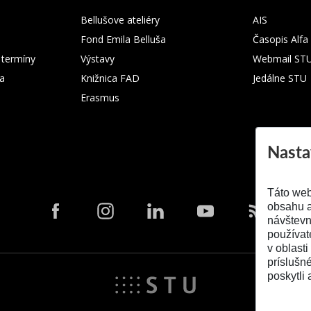
Bellušove ateliéry
AIS
Fond Emila Belluša
Časopis Alfa
 termíny
Výstavy
Webmail ST
ka
Knižnica FAD
Jedálne STU
Erasmus
Nasta
Táto web
obsahu a
návštevn
používat
v oblasti
príslušn
poskytli 