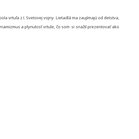
ola vrtuľa z I. Svetovej vojny. Lietadlá ma zaujímajú od detstva,
ynamizmus a plynulosť vrtule, čo som si snažil prezentovať ako