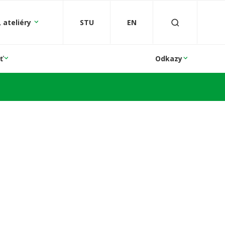
 ateliéry
STU
EN
ť
Odkazy