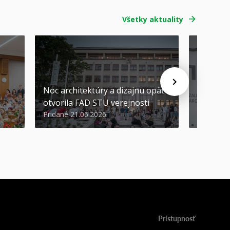
Všetky aktuality
Noc architektúry a dizajnu opäť
Cenu de
otvorila FAD STU verejnosti
Nikoleta
Pridané 21.06.2026
Pridané 2
Prístupnosť