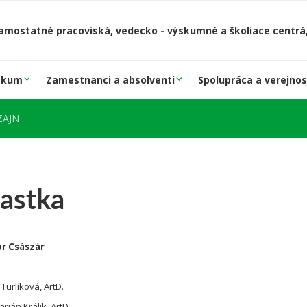
amostatné pracoviská, vedecko - výskumné a školiace centrá,
skum
Zamestnanci a absolventi
Spolupráca a verejnos
IZAJN
iastka
or Császár
. Turlíková, ArtD.
arián Králik, ArtD.