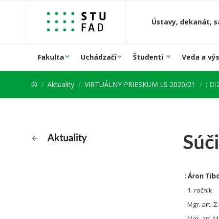
Prejsť na obsah
Ústavy, dekanát, s
Fakulta
Uchádzači
Študenti
Veda a vý
Aktuality
VIRTUÁLNY PRIESKUM LS 2020/21
: D
Súč
Aktuality
: Áron Tib
: 1. ročník
: Mgr. art. Z
: Mgr. art. M