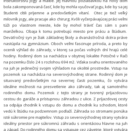
inštruktorstvu jogy a maľbe. Jej hlavnou požiadavkou na nový dom
bola zakomponovaná časť, kde by mohla vyučovať jogu, kde by sa jej
študenti cítili príjemne a predovšetkým vítaní. Otec je tiež veľký
milovník jogy, ale pracuje ako chirurg. Kvôli vyčerpávajúcej práci veľmi
túži po vlastnom mieste, kde by mohol tráviť čas sám s pani
manželkou. Obaja k tomu potrebujú miesto pre prácu a štúdium.
Deväťročný syn je žiak základnej školy a dvanásťročná dcéra práve
nastúpila na gymnázium. Oboch veľmi fascinuje príroda, a preto by
ocenili výhľad do záhrady, v ktorej sa počas voľných dní hrajú celé
hodiny.
Rodinný dom sa nachádza v obytnej lokalite Potočné v Rači
na pozemku číslo 24 s rozlohou 694 m
2
. Vďaka svahu orientovaného
na juh je jedinečný svojim výhľadom na okolité prostredie. Vstup na
pozemok sa nachádza na severovýchodnej strane. Rodinný dom je
situovaný predovšetkým na severnej časti pozemku, čo vytvára
ideálne možnosti na presvetlenie ako záhrady, tak aj samotného
rodinného domu. Pozemok z tejto strany je tvorený príjazdovou
cestou do garáže a prístupnou záhradou z ulice. Z príjazdovej cesty
sa odpája chodník k vstupu do domu a chodník ku schodom, ktoré
vedú k štúdiu na podzemnom podlaží. Záhrada so stromami ponúka
isté súkromie pre majiteľov. Vstup zo severovýchodnej strany vytvára
ideálny priestor pre súkromnú záhradu s orientáciou hlavne na juh
a západ.
Do rodinného domu sa vstupuje cez závetrie, ktoré vytvára