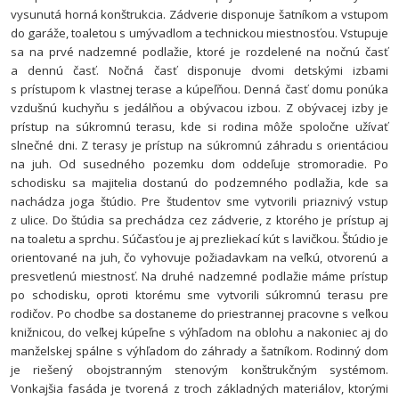
vysunutá horná konštrukcia. Zádverie disponuje šatníkom a vstupom
do garáže, toaletou s umývadlom a technickou miestnosťou. Vstupuje
sa na prvé nadzemné podlažie, ktoré je rozdelené na nočnú časť
a dennú časť. Nočná časť disponuje dvomi detskými izbami
s prístupom k vlastnej terase a kúpeľňou. Denná časť domu ponúka
vzdušnú kuchyňu s jedálňou a obývacou izbou. Z obývacej izby je
prístup na súkromnú terasu, kde si rodina môže spoločne užívať
slnečné dni. Z terasy je prístup na súkromnú záhradu s orientáciou
na juh. Od susedného pozemku dom oddeľuje stromoradie. Po
schodisku sa majitelia dostanú do podzemného podlažia, kde sa
nachádza joga štúdio. Pre študentov sme vytvorili priaznivý vstup
z ulice. Do štúdia sa prechádza cez zádverie, z ktorého je prístup aj
na toaletu a sprchu. Súčasťou je aj prezliekací kút s lavičkou. Štúdio je
orientované na juh, čo vyhovuje požiadavkam na veľkú, otvorenú a
presvetlenú miestnosť. Na druhé nadzemné podlažie máme prístup
po schodisku, oproti ktorému sme vytvorili súkromnú terasu pre
rodičov. Po chodbe sa dostaneme do priestrannej pracovne s veľkou
knižnicou, do veľkej kúpeľne s výhľadom na oblohu a nakoniec aj do
manželskej spálne s výhľadom do záhrady a šatníkom.
Rodinný dom
je riešený obojstranným stenovým konštrukčným systémom.
Vonkajšia fasáda je tvorená z troch základných materiálov, ktorými