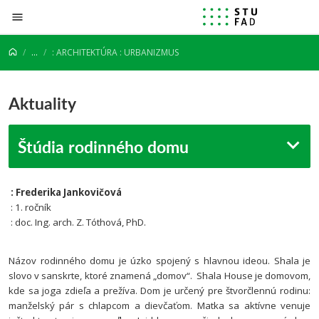
Prejsť na obsah
...
: ARCHITEKTÚRA : URBANIZMUS
Aktuality
Štúdia rodinného domu
: Frederika Jankovičová
: 1. ročník
: doc. Ing. arch. Z. Tóthová, PhD.
Názov rodinného domu je úzko spojený s hlavnou ideou. Shala je
slovo v sanskrte, ktoré znamená „domov“. Shala House je domovom,
kde sa joga zdieľa a prežíva.
Dom je určený pre štvorčlennú rodinu:
manželský pár s chlapcom a dievčaťom. Matka sa aktívne venuje