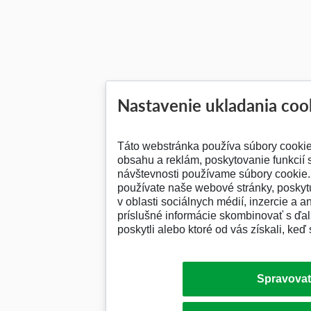
Nastavenie ukladania coo
Táto webstránka používa súbory cooki
obsahu a reklám, poskytovanie funkcií 
návštevnosti používame súbory cookie. 
používate naše webové stránky, posky
v oblasti sociálnych médií, inzercie a a
príslušné informácie skombinovať s ďalš
poskytli alebo ktoré od vás získali, keď 
Spravovať