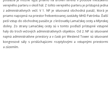
podlažia je možné vyjsť priamo na úroveň terénu v podobe mestského
verejného parteru v okolí hál. Z tohto verejného parteru je prístupná jedna
z administratívnych veží. V 1. NP je situovaná obchodná pasáž, ktorá je
priamo napojená na priestor frekventovanej zastávky MHD Patrónka. Ďalší
peší vstup do obchodnej pasáže je z križovatky Lamačskej cesty a Mlynskej
doliny. Zo strany Lamačskej cesty sú v tomto podlaží prístupné vstupné
haly do troch vežových administratívnych objektov. Od 2. NP sú situované
najmä administratívne priestory a v časti pri Westend Tower sú situované
kongresové sály s prislúchajúcimi rozptylovými a vstupnými priestormi
a zázemím.