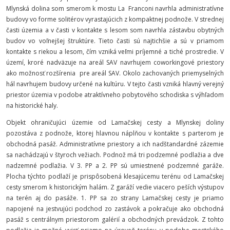
Mlynská dolina som smerom k mostu La Franconi navrhla administratívne
budovy vo forme solitérov vyrastajúcich z kompaktnej podnože. V strednej
časti územia a v časti v kontakte s lesom som navrhla zástavbu obytných
budov vo voľnejšej štruktúre. Tieto časti sú najtichšie a sú v priamom
kontakte s riekou a lesom, čím vzniká veľmi príjemné a tiché prostredie. V
území, kroré nadväzuje na areál SAV navrhujem coworkingové priestory
ako možnosť rozšírenia pre areál SAV. Okolo zachovaných priemyselných
hál navrhujem budovy určené na kultúru. V tejto časti vzniká hlavný verejný
priestor územia v podobe atraktívneho pobytového schodiska s výhľadom
na historické haly.
Objekt ohraničujúci územie od Lamačskej cesty a Mlynskej doliny
pozostáva z podnože, ktorej hlavnou náplňou v kontakte s parterom je
obchodná pasáž. Administratívne priestory a ich nadštandardné zázemie
sa nachádzajú v štyroch vežiach. Podnož má tri podzemné podlažia a dve
nadzemné podlažia. V 3. PP a 2. PP sú umiestnené podzemné garáže.
Plocha týchto podlaží je prispôsobená klesajúcemu terénu od Lamačskej
cesty smerom k historickým halám. Z garáží vedie viacero peších výstupov
na terén aj do pasáže. 1. PP sa zo strany Lamačskej cesty je priamo
napojené na jestvujúci podchod zo zastávok a pokračuje ako obchodná
pasáž s centrálnym priestorom galérií a obchodných prevádzok. Z tohto