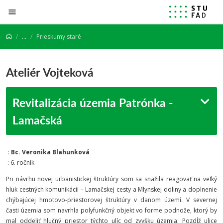
Prejsť na obsah
...
Prieskumy staré
Ateliér Vojteková
Revitalizácia územia Patrónka -
Lamačská
: Bc. Veronika Blahunková
: 6. ročník
Pri návrhu novej urbanistickej štruktúry som sa snažila reagovať na veľký
hluk cestných komunikácii – Lamačskej cesty a Mlynskej doliny a doplnenie
chýbajúcej hmotovo-priestorovej štruktúry v danom území. V severnej
časti územia som navrhla polyfunkčný objekt vo forme podnože, ktorý by
mal oddeliť hlučný priestor týchto ulíc od zvyšku územia. Pozdĺž ulice