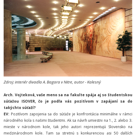
Zdroj: interiér divadla A. Bagara v Nitre, autor - Kalesný
Arch. Vojteková, vaše meno sa na fakulte spája aj so študentskou
súťažou ISOVER, čo je podľa vás pozitívom v zapájaní sa do
takýchto súťaží?
EV:
Pozitívom zapojenia sa do súťaže je konfrontácia minimálne v rámci
národného kola s našimi študentmi. Ak sa návrh umiestni na 1., 2. alebo 3.
mieste v národnom kole, tak jeho autori reprezentujú Slovensko na
medzinárodnom kole. Tam sa stretnú s konkurenciou asi 50 ďalších