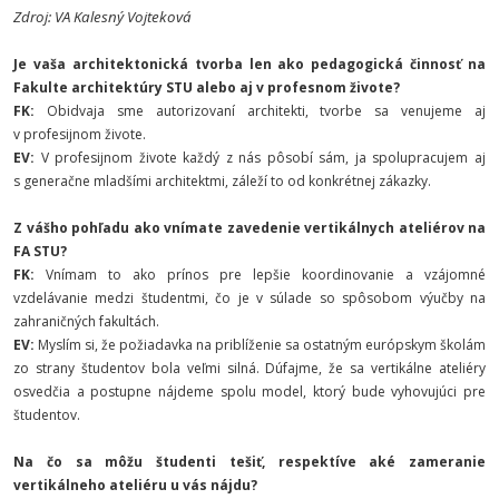
Zdroj: VA Kalesný Vojteková
Je vaša architektonická tvorba len ako pedagogická činnosť na
Fakulte architektúry STU alebo aj v profesnom živote?
FK:
Obidvaja sme autorizovaní architekti, tvorbe sa venujeme aj
v profesijnom živote.
EV:
V profesijnom živote každý z nás pôsobí sám, ja spolupracujem aj
s generačne mladšími architektmi, záleží to od konkrétnej zákazky.
Z vášho pohľadu ako vnímate zavedenie vertikálnych ateliérov na
FA STU?
FK:
Vnímam to ako prínos pre lepšie koordinovanie a vzájomné
vzdelávanie medzi študentmi, čo je v súlade so spôsobom výučby na
zahraničných fakultách.
EV:
Myslím si, že požiadavka na priblíženie sa ostatným európskym školám
zo strany študentov bola veľmi silná. Dúfajme, že sa vertikálne ateliéry
osvedčia a postupne nájdeme spolu model, ktorý bude vyhovujúci pre
študentov.
Na čo sa môžu študenti tešiť, respektíve aké zameranie
vertikálneho ateliéru u vás nájdu?