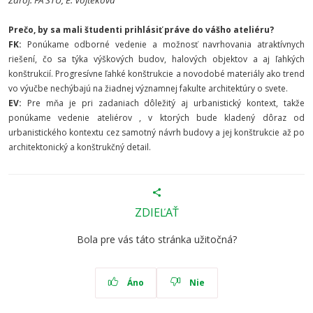
Zdroj: FA STU, E. Vojteková
Prečo, by sa mali študenti prihlásiť práve do vášho ateliéru?
FK:
Ponúkame odborné vedenie a možnosť navrhovania atraktívnych
riešení, čo sa týka výškových budov, halových objektov a aj ľahkých
konštrukcií. Progresívne ľahké konštrukcie a novodobé materiály ako trend
vo výučbe nechýbajú na žiadnej významnej fakulte architektúry o svete.
EV:
Pre mňa je pri zadaniach dôležitý aj urbanistický kontext, takže
ponúkame vedenie ateliérov , v ktorých bude kladený dôraz od
urbanistického kontextu cez samotný návrh budovy a jej konštrukcie až po
architektonický a konštrukčný detail.
ZDIEĽAŤ
Bola pre vás táto stránka užitočná?
Áno
Nie