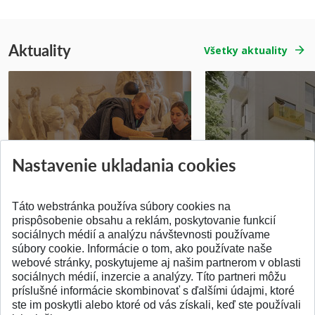
Aktuality
Všetky aktuality
Prípravné kurzy
Študentská súťa
Nastavenie ukladania cookies
Pridané 14.07.2026
Pridané 03.07.2026
Táto webstránka používa súbory cookies na
prispôsobenie obsahu a reklám, poskytovanie funkcií
sociálnych médií a analýzu návštevnosti používame
súbory cookie. Informácie o tom, ako používate naše
webové stránky, poskytujeme aj našim partnerom v oblasti
SPÄŤ NA VRCH
sociálnych médií, inzercie a analýzy. Títo partneri môžu
príslušné informácie skombinovať s ďalšími údajmi, ktoré
ste im poskytli alebo ktoré od vás získali, keď ste používali