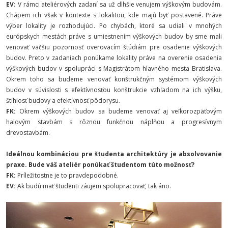
EV:
V rámci ateliérových zadaní sa už dlhšie venujem výškovým budovám.
Chápem ich však v kontexte s lokalitou, kde majú byť postavené. Práve
výber lokality je rozhodujúci. Po chybách, ktoré sa udiali v mnohých
európskych mestách práve s umiestnením výškových budov by sme mali
venovať väčšiu pozornosť overovacím štúdiám pre osadenie výškových
budov. Preto v zadaniach ponúkame lokality práve na overenie osadenia
výškových budov v spolupráci s Magistrátom hlavného mesta Bratislava.
Okrem toho sa budeme venovať konštrukčným systémom výškových
budov v súvislosti s efektívnosťou konštrukcie vzhľadom na ich výšku,
štíhlosť budovy a efektívnosť pôdorysu.
FK:
Okrem výškových budov sa budeme venovať aj veľkorozpäťovým
halovým stavbám s rôznou funkčnou náplňou a progresívnym
drevostavbám.
Ideálnou kombináciou pre študenta architektúry je absolvovanie
praxe. Bude váš ateliér ponúkať študentom túto možnosť?
FK:
Príležitostne je to pravdepodobné.
EV:
Ak budú mať študenti záujem spolupracovať, tak áno.