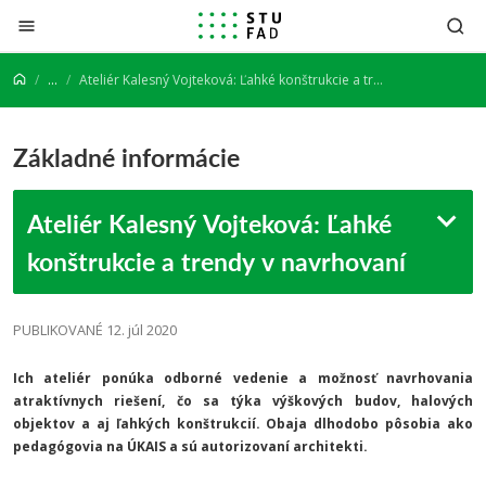
Prejsť na obsah
...
Ateliér Kalesný Vojteková: Ľahké konštrukcie a trendy v navrhovaní
Základné informácie
Ateliér Kalesný Vojteková: Ľahké
konštrukcie a trendy v navrhovaní
PUBLIKOVANÉ 12. júl 2020
Ich ateliér ponúka odborné vedenie a možnosť navrhovania
atraktívnych riešení, čo sa týka výškových budov, halových
objektov a aj ľahkých konštrukcií. Obaja dlhodobo pôsobia ako
pedagógovia na ÚKAIS a sú autorizovaní architekti.