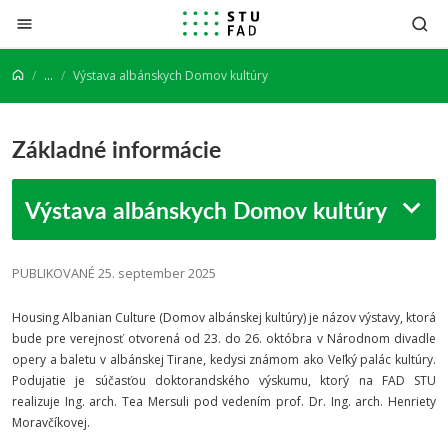
Prejsť na obsah
...
Výstava albánskych Domov kultúry
Základné informácie
Výstava albánskych Domov kultúry
PUBLIKOVANÉ 25. september 2025
Housing Albanian Culture (Domov albánskej kultúry) je názov výstavy, ktorá
bude pre verejnosť otvorená od 23. do 26. októbra v Národnom divadle
opery a baletu v albánskej Tirane, kedysi známom ako Veľký palác kultúry.
Podujatie je súčasťou doktorandského výskumu, ktorý na FAD STU
realizuje Ing. arch. Tea Mersuli pod vedením prof. Dr. Ing. arch. Henriety
Moravčíkovej.