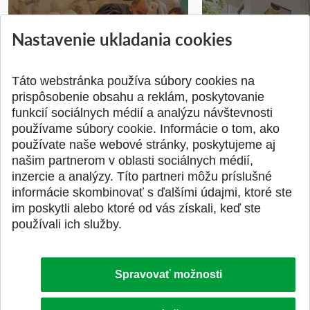
Nastavenie ukladania cookies
Prípravné kurzy
Študentská súťa
Pridané 14.07.2026
Pridané 03.07.2026
Táto webstránka používa súbory cookies na
prispôsobenie obsahu a reklám, poskytovanie
funkcií sociálnych médií a analýzu návštevnosti
používame súbory cookie. Informácie o tom, ako
používate naše webové stránky, poskytujeme aj
našim partnerom v oblasti sociálnych médií,
SPÄŤ NA VRCH
inzercie a analýzy. Títo partneri môžu príslušné
informácie skombinovať s ďalšími údajmi, ktoré ste
im poskytli alebo ktoré od vás získali, keď ste
používali ich služby.
Spravovať možnosti