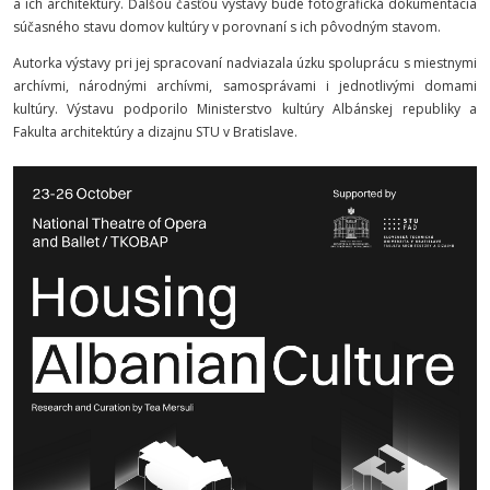
a ich architektúry. Ďalšou časťou výstavy bude fotografická dokumentácia
súčasného stavu domov kultúry v porovnaní s ich pôvodným stavom.
Autorka výstavy pri jej spracovaní nadviazala úzku spoluprácu s miestnymi
archívmi, národnými archívmi, samosprávami i jednotlivými domami
kultúry. Výstavu podporilo Ministerstvo kultúry Albánskej republiky a
Fakulta architektúry a dizajnu STU v Bratislave.