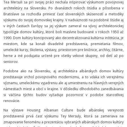
Tea Mersuli sa pri svojej práci nechala inšpirovať výskumom povojnovej
architektúry na Slovensku. Po dvanástich rokoch štúdia a pôsobenia v
Bratislave sa rozhodla priniesť časť slovenských skúseností a metodiky
výskumu do svojej domovskej krajiny. V nadväznosti na podobné štúdie aj
v iných častiach Európy sa jej výskum zameral na vývoj architektonickej
typológie domov kultúry, ktoré boli masívne budované v rokoch 1950 až
1990. Dom kultúry koncipovaný ako decentralizovaná kultúrna inštitúcia, je
miestom, kde sa konali divadelné predstavenia, premietania filmov,
umelecké kurzy, školenia, výstavy, priestorom pre knižnice, archívy, čitárne,
herne a iné podujatia určené pre všetky vekové skupiny, od detí až po
seniorov.
Podobne ako na Slovensku, aj architektúra albánskych domov kultúry
predstavuje vrchol povojnového modernizmu, a to vďaka ich verejnému
významu, umeleckému vyjadreniu ale aj umiestneniu na hlavných verejných
námestiach miest a obcí v krajine. V dôsledku dlhodobého zanedbávania
si väčšina týchto budov vyžaduje pozornosť v podobe starostlivej
renovácie.
Na výstave Housing Albanian Culture bude albánskej verejnosti
predstavená prvá časť výskumu Tey Mersuly, ktorá sa zameriava na
zmapovanie fenoménu a prezentáciu vybraných albánskych domov kultúry