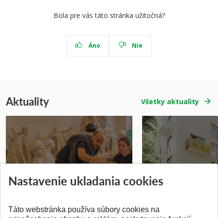
Bola pre vás táto stránka užitočná?
Áno
Nie
Aktuality
Všetky aktuality
Prípravné kurzy
Študentská súťa
Nastavenie ukladania cookies
Pridané 14.07.2026
Pridané 03.07.2026
Táto webstránka používa súbory cookies na