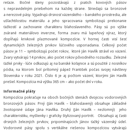
reťaze. Bočné steny pozostávajú z piatich kovových pásov
s nepravidelným priebehom na každej strane. Striedajú sa bronzové
a nerezové pásy. Vyjadrujú drsnosť väzenského – banského prostredia, ale
ušľachtilosťou materiálu a jeho spracovania symbolizujú prekonanie
ťažkostí a zachovanie charakteru blahoslaveného. Pásy sú po výške
zvárané materiálovo inverzne, forma zvaru má lupeňový výraz, ktorý
dopĺňajú krivkové plazmované kompozície. V hornej časti visí šesť
dynamických železných prvkov lúčového usporiadania. Celkový počet
pásov je 11 – symbolizujú počet rokov, ktoré Ján Havlík strávil vo väzení.
Zvary vytvárajú 14 prvkov, ako počet rokov pôvodného rozsudku. Źelezné
ťažké prvky - lúče odkazujú aj na banské koľajnice a sú použité z nosníkov
pódia, na ktorom bol prítomný pápež František počas svojej návštevy
Slovenska v roku 2021. Číslo 6 je aj počtom väzení, ktorými Ján Havlík
prešiel. Kompozícia má výšku 365 cm – ako počet dní v roku.
Informačné pláty
Kompozícia pokračuje na oboch bočných stenách dvojicou vodorovných
bronzových pásov. Prvý (Ján Havlík – blahoslavený) obsahuje základné
životopisné údaje Jána Havlíka. Druhý (Ján Havlík – nezlomný) jeho
charakteristiku, myšlienky i graficky štylizovaný portrét. Obsahujú aj časti
drsných železných prvkov, pripomínajúcich Jánov ťažký väzenský údel.
Vodorovné pásy spolu s vertikálne riešenou kompozíciou vytvárajú