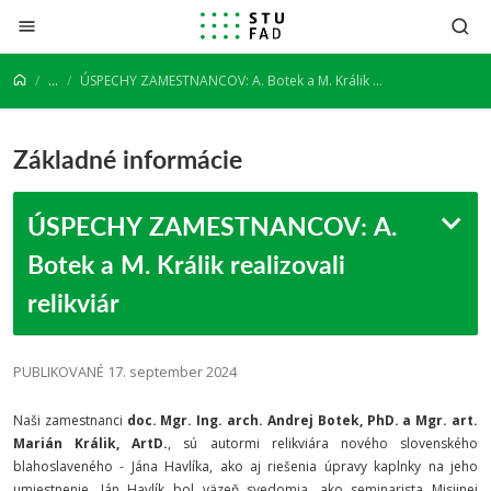
Prejsť na obsah
...
ÚSPECHY ZAMESTNANCOV: A. Botek a M. Králik realizovali relikviár
Základné informácie
ÚSPECHY ZAMESTNANCOV: A.
Botek a M. Králik realizovali
relikviár
PUBLIKOVANÉ 17. september 2024
Naši zamestnanci
doc. Mgr. Ing. arch. Andrej Botek, PhD. a Mgr. art.
Marián Králik, ArtD.
, sú autormi relikviára nového slovenského
blahoslaveného - Jána Havlíka, ako aj riešenia úpravy kaplnky na jeho
umiestnenie. Ján Havlík bol väzeň svedomia, ako seminarista Misijnej