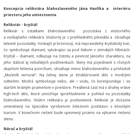
Koncepcia relikviára blahoslaveného Jána Havlíka a interiéru
priestoru jeho umiestnenia.
Relikviár - kryštál
Relikviár s ostatkami blahoslaveného pozostáva z vnútorného
a vonkajšieho relikviára. Vnútorný je z priehľadného plexiskla a obsahuje
telesné pozostatky. Vonkajší je bronzový, má nepravidelný kryštalický tvar,
čo symbolizuje diamant, vytvárajúci sa pod tlakom v zemských hlbinách.
Kryštál – diamant, odkazuje na čistotu a pevnosť Jánovho charakteru, na
jeho stálosť aj neľudských podmienkach. Steny má pojednané s rôznych
stupňom leštenia povrchum, obsahuje meno blahoslaveného a prívlastok
„Mučeník vernosti“. Na čelnej stene je štruktúrované sklo s modrými
odtieňmi. Modrá symbolizuje nebo, ale i vodu, čo korešponduje i so
starším krstným prameňom v priestore. Presklená časť má v druhej vrstve
high-tech sklo, ktoré umožňuje spriehľadnenie a pohľad na pozostatky
blahoslaveného. Vnútro relikviára je podsvietené. Relikviár je dočasne
umiestnený na špeciálne vyrobenom železnom podstavci s kónickým
tvarom. V konečnom riešení bude upevnený priamo na výtvarne riešenú
stenu.
Náruč a kryštál