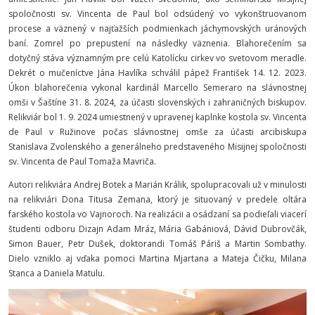
spoločnosti sv. Vincenta de Paul bol odsúdený vo vykonštruovanom
procese a väznený v najťažších podmienkach jáchymovských uránových
baní. Zomrel po prepustení na následky väznenia. Blahorečením sa
dotyčný stáva významným pre celú Katolícku cirkev vo svetovom meradle.
Dekrét o mučeníctve Jána Havlíka schválil pápež František 14. 12. 2023.
Úkon blahorečenia vykonal kardinál Marcello Semeraro na slávnostnej
omši v Šaštíne 31. 8. 2024, za účasti slovenských i zahraničných biskupov.
Relikviár bol 1. 9. 2024 umiestnený v upravenej kaplnke kostola sv. Vincenta
de Paul v Ružinove počas slávnostnej omše za účasti arcibiskupa
Stanislava Zvolenského a generálneho predstaveného Misijnej spoločnosti
sv. Vincenta de Paul Tomaža Mavriča.
Autori relikviára Andrej Botek a Marián Králik, spolupracovali už v minulosti
na relikviári Dona Titusa Zemana, ktorý je situovaný v predele oltára
farského kostola vo Vajnoroch. Na realizácii a osádzaní sa podieľali viacerí
študenti odboru Dizajn Adam Mráz, Mária Gabániová, Dávid Dubrovčák,
Simon Bauer, Petr Dušek, doktorandi Tomáš Páriš a Martin Sombathy.
Dielo vzniklo aj vďaka pomoci Martina Mjartana a Mateja Čičku, Milana
Stanca a Daniela Matulu.