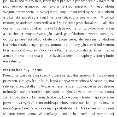
Ján Havlík bol mladý muž, ktorý trpel pre svoje presvedčenie v najťažších
podmienkach uránových baní ako aj na iných miestach. Priniesol obetu
svojmu presvedčeniu a svojej viere, prijal nespravodlivý súd ako obetu
a väzenské prostredie využil na evanjelizáciu a posilu iných. V tomto
tvrdom, nevľúdnom prostredí sa ukázala čistota jeho charakteru. Tak, ako
diamant vzniká v útrobách pri veľkých tlakoch, aj on tu vyformoval krásu
a ušľachtilosť svojho života. Ján Havlík je príkladom pevnosti postojov,
ochoty priniesť najvyššiu obetu za svoju vieru, ale súčasne príkladom
krásneho vzťahu k iným, posily, pomoci a podpory! Ján Havlík bol členom
Misijnej spoločnosti sv. Vincenta de Paul. Z týchto úvah vychádza i ídeová
a materiálová koncepcia jeho relikviára a priestoru kaplnky, v ktorej bude
umiestnený.
Piestor
kaplnky - náruč
Priestor je tvarovaný na koso a otvára sa vizuálne smerom k liturgickému
priestoru, čím vytvára „náruč“, ktorá pozýva veriaceho a súčasne objíma
relikviár s pozostatkami. Výtvarné riešenie stien poukazuje na prostredie
uránových baní, v ktorých trpel spolu s inými väzňami svedomia. Zadná
stena pozostáva z kamenných blokov, ktoré svojím hrubým spracovaním
povrchu s vírivými zárezmi približujú nehostinnosť banského priestoru. To
umocňuje aj železný rám s drsným priebehom hrán. Na kamennom pozadí
sú umiestnené bronzové artefakty – kríž a bronzové oká rozlomenej