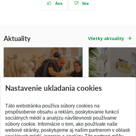
Áno
Nie
Aktuality
Všetky aktuality
Prípravné kurzy
Študentská súťa
Nastavenie ukladania cookies
Pridané 14.07.2026
Pridané 03.07.2026
Táto webstránka používa súbory cookies na
prispôsobenie obsahu a reklám, poskytovanie funkcií
sociálnych médií a analýzu návštevnosti používame
súbory cookie. Informácie o tom, ako používate naše
webové stránky, poskytujeme aj našim partnerom v oblasti
SPÄŤ NA VRCH