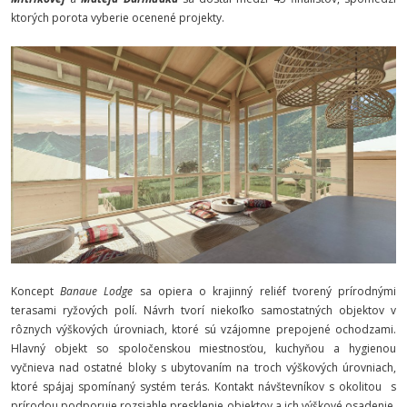
ktorých porota vyberie ocenené projekty.
Koncept
Banaue Lodge
sa opiera o krajinný reliéf tvorený prírodnými
terasami ryžových polí. Návrh tvorí niekoľko samostatných objektov v
rôznych výškových úrovniach, ktoré sú vzájomne prepojené ochodzami.
Hlavný objekt so spoločenskou miestnosťou, kuchyňou a hygienou
vyčnieva nad ostatné bloky s ubytovaním na troch výškových úrovniach,
ktoré spájaj spomínaný systém terás. Kontakt návštevníkov s okolitou s
prírodou podporuje rozsiahle presklenie objektov a ich výškové osadenie,