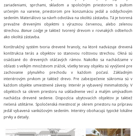
zariadeniami, sprchami, skladom a spoločným priestorom s pultom
určeným na varenie, priestorom pre konzumáciu jedál a oddychovým
sedením. Materiálovo sa návrh odvoláva na okolitú zástavbu. Tá je tvorená
prevažne drevenými objektmi s výraznou červenou, alebo zelenou
strechou.
Banue Lodge
je taktiež tvorený drevom v rovnakých odtieňoch
ako okolitá zástavba.
Konštrukčný systém tvoria drevené hranoly, na ktoré nadväzuje drevená
konštrukcia terás a objektov so stanovou roštovou strechou. Okná sú
osádzané do drevených otáčavých rámov. Nakoľko sa nachádzame v
oblasti s veľkým množstvom zrážok, všetky terasy objektu sú vyvýšené pre
zachovanie plynulého prechodu v každom počasí. Základným
interiérovým prvkom je taktiež drevo. Pre zabezpečenie súkromia sú v
každom objekte umiestnené závesy. Interiér je vybavený minimalisticky. V
objektoch sa okrem priestoru na uskladnenie vecí a malým umývadlom
nachádza drevené sedenie. Dispozícia ubytovacích objektov je taktiež
riešená utilitárne. Spoločenská miestnosť je okrem priestoru na prípravu
jedál vybavená vankúšovým sedením. Interiéry obohacujú typické lokálne
prvky a detaily.