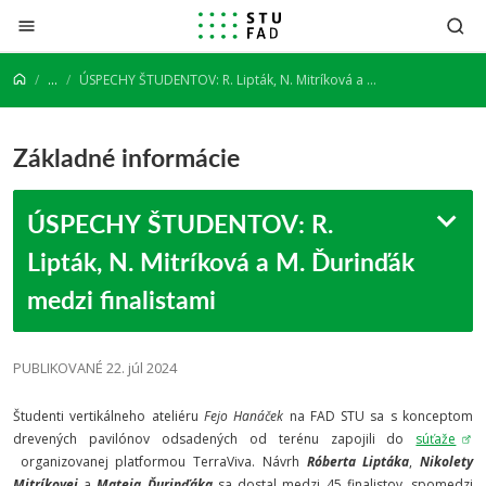
Prejsť na obsah
...
ÚSPECHY ŠTUDENTOV: R. Lipták, N. Mitríková a M. Ďurinďák medzi finalistami
Základné informácie
ÚSPECHY ŠTUDENTOV: R.
Lipták, N. Mitríková a M. Ďurinďák
medzi finalistami
PUBLIKOVANÉ 22. júl 2024
Študenti vertikálneho ateliéru
Fejo Hanáček
na FAD STU sa s konceptom
drevených pavilónov odsadených od terénu zapojili do
súťaže
organizovanej platformou TerraViva. Návrh
Róberta Liptáka
,
Nikolety
Mitríkovej
a
Mateja Ďurinďáka
sa dostal medzi 45 finalistov, spomedzi