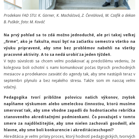
Prodekani FAD STU: K. Görner, K. Macháčová, Z. Čerešňová, M. Czafík a dekan
B. Puškár, foto: M. Kováč
Na prvý pohľad sa to zdá možno jednoduché, ale pri takej veľkej
„firme“, ako je fakulta, musí byť na začiatku semestra všetko na
výuku pripravené, aby sme bez problémov nabehli na všetky
pracovné aktivity. A to sa nedá urobiť za jeden týždeň.
V tejto súvislosti sa chcem veľmi poďakovať aj predošlému vedeniu, že
kolegovia boli ochotní s nami komunikovať počas štyroch prechodných
mesiacov a prodekanov zasvätiť do agendy tak, aby sme nastúpili teraz v
septembri plynulo a bez nejakého stresu. Takže som im naozaj veľmi
vďačný.
Pedagogika tvorí približne polovicu našich výkonov, zvyšok
napĺňame výskumom alebo umeleckou činnosťou, ktorú musíme
smerovať tak, aby sme vhodne zapadli do hodnotiaceho rebríčka
stanoveného akreditačnými podmienkami. Čo považuješ v tomto
smere za najdôležitejšie, aby sme nielen zachovali goodwill, ale
hlavne, aby sme boli konkurencie i akreditácieschopní?
Akreditácia je veľmi prísny proces, ktorý hodnotí pedagogických, tvorivých