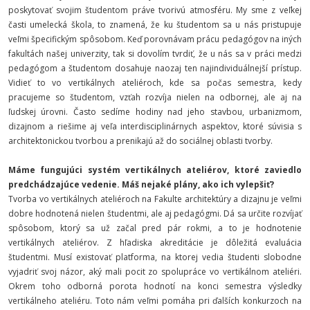
poskytovať svojim študentom práve tvorivú atmosféru. My sme z veľkej
časti umelecká škola, to znamená, že ku študentom sa u nás pristupuje
veľmi špecifickým spôsobom. Keď porovnávam prácu pedagógov na iných
fakultách našej univerzity, tak si dovolím tvrdiť, že u nás sa v práci medzi
pedagógom a študentom dosahuje naozaj ten najindividuálnejší prístup.
Vidieť to vo vertikálnych ateliéroch, kde sa počas semestra, kedy
pracujeme so študentom, vzťah rozvíja nielen na odbornej, ale aj na
ľudskej úrovni. Často sedíme hodiny nad jeho stavbou, urbanizmom,
dizajnom a riešime aj veľa interdisciplinárnych aspektov, ktoré súvisia s
architektonickou tvorbou a prenikajú až do sociálnej oblasti tvorby.
Máme fungujúci systém vertikálnych ateliérov, ktoré zaviedlo
predchádzajúce vedenie. Máš nejaké plány, ako ich vylepšiť?
Tvorba vo vertikálnych ateliéroch na Fakulte architektúry a dizajnu je veľmi
dobre hodnotená nielen študentmi, ale aj pedagógmi. Dá sa určite rozvíjať
spôsobom, ktorý sa už začal pred pár rokmi, a to je hodnotenie
vertikálnych ateliérov. Z hľadiska akreditácie je dôležitá evaluácia
študentmi. Musí existovať platforma, na ktorej vedia študenti slobodne
vyjadriť svoj názor, aký mali pocit zo spolupráce vo vertikálnom ateliéri.
Okrem toho odborná porota hodnotí na konci semestra výsledky
vertikálneho ateliéru. Toto nám veľmi pomáha pri ďalších konkurzoch na