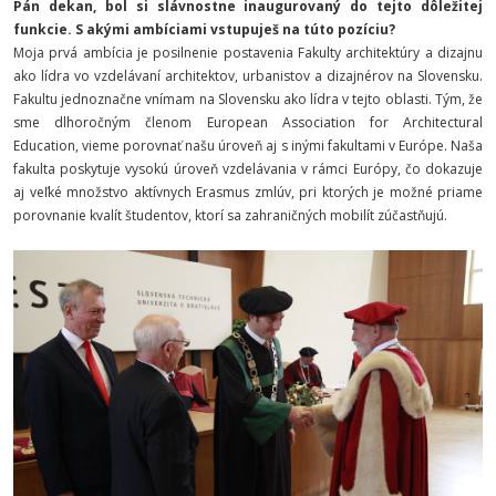
Pán dekan, bol si slávnostne inaugurovaný do tejto dôležitej
funkcie. S akými ambíciami vstupuješ na túto pozíciu?
Moja prvá ambícia je posilnenie postavenia Fakulty architektúry a dizajnu
ako lídra vo vzdelávaní architektov, urbanistov a dizajnérov na Slovensku.
Fakultu jednoznačne vnímam na Slovensku ako lídra v tejto oblasti. Tým, že
sme dlhoročným členom European Association for Architectural
Education, vieme porovnať našu úroveň aj s inými fakultami v Európe. Naša
fakulta poskytuje vysokú úroveň vzdelávania v rámci Európy, čo dokazuje
aj veľké množstvo aktívnych Erasmus zmlúv, pri ktorých je možné priame
porovnanie kvalít študentov, ktorí sa zahraničných mobilít zúčastňujú.