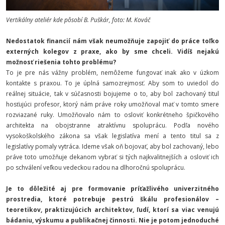
Vertikálny ateliér kde pôsobí B. Puškár, foto: M. Kováč
Nedostatok financií nám však neumožňuje zapojiť do práce toľko
externých kolegov z praxe, ako by sme chceli. Vidíš nejakú
možnosť riešenia tohto problému?
To je pre nás vážny problém, nemôžeme fungovať inak ako v úzkom
kontakte s praxou. To je úplná samozrejmosť. Aby som to uviedol do
reálnej situácie, tak v súčasnosti bojujeme o to, aby bol zachovaný titul
hosťujúci profesor, ktorý nám práve roky umožňoval mať v tomto smere
rozviazané ruky. Umožňovalo nám to osloviť konkrétneho špičkového
architekta na obojstranne atraktívnu spoluprácu. Podľa nového
vysokoškolského zákona sa však legislatíva mení a tento titul sa z
legislatívy pomaly vytráca. Ideme však oň bojovať, aby bol zachovaný, lebo
práve toto umožňuje dekanom vybrať si tých najkvalitnejších a osloviť ich
po schválení veľkou vedeckou radou na dlhoročnú spoluprácu.
Je to dôležité aj pre formovanie príťažlivého univerzitného
prostredia, ktoré potrebuje pestrú škálu profesionálov –
teoretikov, praktizujúcich architektov, ľudí, ktorí sa viac venujú
bádaniu, výskumu a publikačnej činnosti. Nie je potom jednoduché