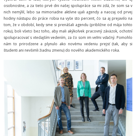
osobnostne, a za tieto prvé dni našej spolupráce sa mi zdá, že som sa v
nich nemýlil, lebo sa mimoriadne aktívne ujali agendy a naozaj od prvej
hodiny nástupu do práce robia na vyše sto percent, čo sa aj prejavilo na
tom, že v období, kedy sme si prenášali agendu (približne od mája tohto
roku), boli všetci bez toho, aby mali akýkoľvek pracovný záväzok, ochotní
spolupracovať s vtedajším vedením, za čo som im veľmi vďačný. Pomohlo
nám to prirodzene a plynulo ako novému vedeniu prejsť (tak, aby si
študenti ani nevšimli žiadnu zmenu) do nového akademického roka.