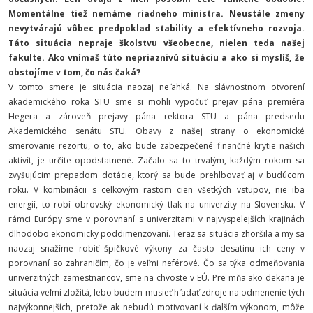
Momentálne tiež nemáme riadneho ministra. Neustále zmeny
nevytvárajú vôbec predpoklad stability a efektívneho rozvoja.
Táto situácia nepraje školstvu všeobecne, nielen teda našej
fakulte. Ako vnímaš túto nepriaznivú situáciu a ako si myslíš, že
obstojíme v tom, čo nás čaká?
V tomto smere je situácia naozaj neľahká. Na slávnostnom otvorení
akademického roka STU sme si mohli vypočuť prejav pána premiéra
Hegera a zároveň prejavy pána rektora STU a pána predsedu
Akademického senátu STU. Obavy z našej strany o ekonomické
smerovanie rezortu, o to, ako bude zabezpečené finančné krytie našich
aktivít, je určite opodstatnené. Začalo sa to trvalým, každým rokom sa
zvyšujúcim prepadom dotácie, ktorý sa bude prehlbovať aj v budúcom
roku. V kombinácii s celkovým rastom cien všetkých vstupov, nie iba
energií, to robí obrovský ekonomický tlak na univerzity na Slovensku. V
rámci Európy sme v porovnaní s univerzitami v najvyspelejších krajinách
dlhodobo ekonomicky poddimenzovaní. Teraz sa situácia zhoršila a my sa
naozaj snažíme robiť špičkové výkony za často desatinu ich ceny v
porovnaní so zahraničím, čo je veľmi neférové. Čo sa týka odmeňovania
univerzitných zamestnancov, sme na chvoste v EÚ. Pre mňa ako dekana je
situácia veľmi zložitá, lebo budem musieť hľadať zdroje na odmenenie tých
najvýkonnejších, pretože ak nebudú motivovaní k ďalším výkonom, môže