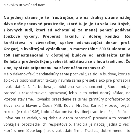
niekoľko úrovní nad nami.
Na jednej strane je to frustrujúce, ale na druhej strane nádej
dáva naše pracovné prostredie, ktoré tu je. Je tu veľa kvalitných,
šikovných ľudí, ktorí sú ochotní aj za menej peňazí podávať
špičkové výkony. Preberáš fakultu v dobrej kondícii (čo
konštatoval v záverečnej správe odchádzajúci dekan prof.
Gregor), s kvalitnými výsledkami, s momentálne 800 študentmi a
150 zamestnancami v dôstojnej budove od architekta Emila
Belluša a predovšetkým preberáš inštitúciu so silnou tradíciou. Čo
z nej by si rád pripomenul na záver nášho rozhovoru?
Málo dekanov fakúlt architektúry sa vie pochváliť, že sídli v budove, ktorú si
špičková osobnosť architektúry navrhla sama pre seba ako pre profesora
i zakladateľa. Naša budova je obľúbená zamestnancami aj študentmi. Je
radosť ju rekonštruovať, opravovať, lebo je to veľmi dobrý základ, na
ktorom staviame. Rovnako presadenie sa silnej garnitúry profesorov zo
Slovenska a hlavne z Čiech (Piffl, Koula, Hruška, Karfík ) v povojnových
rokoch (v roku 1946), bolo základom tvorby silnej tradície našej inštitúcie.
Práve oni sa vedeli, v tej dobe a v tom prostredí, presadiť a to ostatné
vonkajšie prostredie ich rešpektovalo. Tradícia je naozaj jedna z vecí,
ktorú si nemôžete kúpiť, ak si zakladáte firmu. Tradícia, dobré meno – to