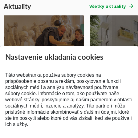
Aktuality
Všetky aktuality
Prípravné kurzy
Študentská súťa
Nastavenie ukladania cookies
Pridané 14.07.2026
Pridané 03.07.2026
Táto webstránka používa súbory cookies na
prispôsobenie obsahu a reklám, poskytovanie funkcií
sociálnych médií a analýzu návštevnosti používame
súbory cookie. Informácie o tom, ako používate naše
webové stránky, poskytujeme aj našim partnerom v oblasti
SPÄŤ NA VRCH
sociálnych médií, inzercie a analýzy. Títo partneri môžu
príslušné informácie skombinovať s ďalšími údajmi, ktoré
ste im poskytli alebo ktoré od vás získali, keď ste používali
ich služby.