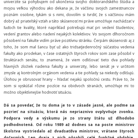
univerzite sa pohybujem od ukončenia svojho doktorandského štúdia a
mojou veľkou výhodou ako dekana je, že väčšinu svojich zamestnancov
poznám osobne, tykám si s nimi, dovolím si tvrdiť, že s väčšinou mám
dobrý až priateľský vzťah a táto skúsenosť mi práve umožňuje nachádzať v
ľuďoch tie kvality, ktoré napríklad potrebujú mať pri vedení študentov,
vedení grantov alebo riadení nejakých kolektívov. Vo svojom dlhoročnom
pôsobení na fakulte vidím práve pozitívnu stránku. Čerpám skúsenosti aj z
toho, že som mal šancu byť už ako tridsaťjedenročný súčasťou vedenia
fakulty ako prodekan, v čase ostatných štyroch rokov som zase pôsobil v
štruktúrach senátu, to znamená, že viem odlišovať tieto dva pohľady
hlavných zložiek riadenia fakulty a univerzity, lebo senát je v určitom
zmysle aj kontrolným orgánom vedenia a tie pohľady sa niekedy odlišujú.
Úlohou je obrusovať hrany – hľadať nejakú spoločnú cestu. Práve to, že
som si vyskúšal rôzne pozície na obidvoch stranách, umožňuje mi to
možno objektívnejšie hodnotiť situáciu.
Dá sa povedať, že tu doma je to v zásade jasné, ale poďme sa
pozrieť na situáciu, ktorá nás nepriaznivo ovplyvňuje zvonku.
Podpora vedy a výskumu je zo strany štátu už dlhodobo
podhodnotená. Od roku 1989 až dodnes sa na poste ministrov
školstva vystriedalo až dvadsaťdva ministrov, vrátane štyroch
dočasných. Len dvaja z nich pôsobili celé funkčné obdobie.