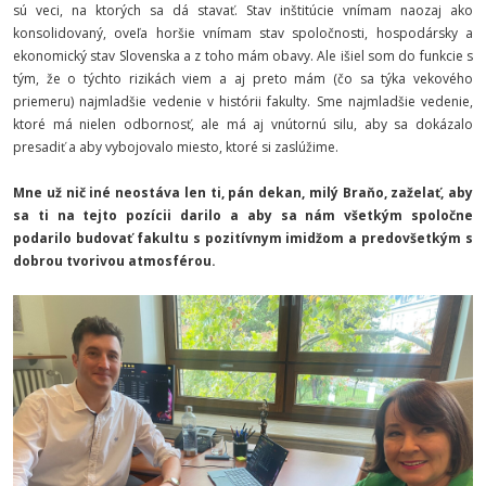
sú veci, na ktorých sa dá stavať. Stav inštitúcie vnímam naozaj ako
konsolidovaný, oveľa horšie vnímam stav spoločnosti, hospodársky a
ekonomický stav Slovenska a z toho mám obavy. Ale išiel som do funkcie s
tým, že o týchto rizikách viem a aj preto mám (čo sa týka vekového
priemeru) najmladšie vedenie v histórii fakulty. Sme najmladšie vedenie,
ktoré má nielen odbornosť, ale má aj vnútornú silu, aby sa dokázalo
presadiť a aby vybojovalo miesto, ktoré si zaslúžime.
Mne už nič iné neostáva len ti, pán dekan, milý Braňo, zaželať, aby
sa ti na tejto pozícii darilo a aby sa nám všetkým spoločne
podarilo budovať fakultu s pozitívnym imidžom a predovšetkým s
dobrou tvorivou atmosférou.