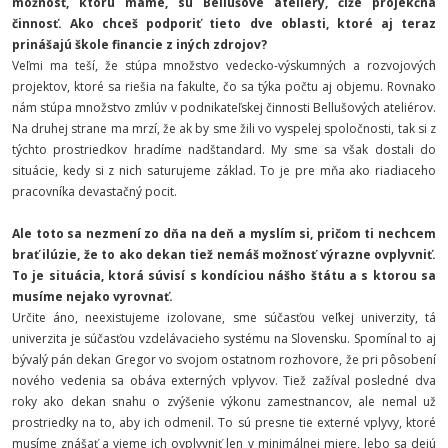
možnosť, ktorú máme, sú Bellušove ateliéry, čiže projekčná
činnosť. Ako chceš podporiť tieto dve oblasti, ktoré aj teraz
prinášajú škole financie z iných zdrojov?
Veľmi ma teší, že stúpa množstvo vedecko-výskumných a rozvojových
projektov, ktoré sa riešia na fakulte, čo sa týka počtu aj objemu. Rovnako
nám stúpa množstvo zmlúv v podnikateľskej činnosti Bellušových ateliérov.
Na druhej strane ma mrzí, že ak by sme žili vo vyspelej spoločnosti, tak si z
týchto prostriedkov hradíme nadštandard. My sme sa však dostali do
situácie, kedy si z nich saturujeme základ. To je pre mňa ako riadiaceho
pracovníka devastačný pocit.
Ale toto sa nezmení zo dňa na deň a myslím si, pričom ti nechcem
brať ilúzie, že to ako dekan tiež nemáš možnosť výrazne ovplyvniť.
To je situácia, ktorá súvisí s kondíciou nášho štátu a s ktorou sa
musíme nejako vyrovnať.
Určite áno, neexistujeme izolovane, sme súčasťou veľkej univerzity, tá
univerzita je súčasťou vzdelávacieho systému na Slovensku. Spomínal to aj
bývalý pán dekan Gregor vo svojom ostatnom rozhovore, že pri pôsobení
nového vedenia sa obáva externých vplyvov. Tiež zažíval posledné dva
roky ako dekan snahu o zvýšenie výkonu zamestnancov, ale nemal už
prostriedky na to, aby ich odmenil. To sú presne tie externé vplyvy, ktoré
musíme znášať a vieme ich ovplyvniť len v minimálnej miere, lebo sa dejú