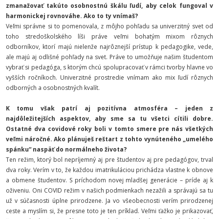
zmanažovať takúto osobnostnú škálu ľudí, aby celok fungoval v
harmonickej rovnováhe. Ako to ty vnímaš?
Veľmi správne si to pomenovala, z môjho pohľadu sa univerzitný svet od
toho stredoškolského líši práve veľmi bohatým mixom rôznych
odborníkov, ktorí majú nielenže najrôznejší prístup k pedagogike, vede,
ale majú aj odlišné pohľady na svet. Práve to umožňuje našim študentom
vybrať si pedagóga, s ktorým chcú spolupracovať v rámci tvorby hlavne vo
vyšších ročníkoch. Univerzitné prostredie vnímam ako mix ľudí rôznych
odborných a osobnostných kvalít.
K tomu však patrí aj pozitívna atmosféra – jeden z
najdôležitejších aspektov, aby sme sa tu všetci cítili dobre.
Ostatné dva covidové roky boli v tomto smere pre nás všetkých
veľmi náročné. Ako plánuješ reštart z tohto vynúteného „umelého
spánku“ naspäť do normálneho života?
Ten režim, ktorý bol nepríjemný aj pre študentov aj pre pedagógov, trval
dva roky. Verím v to, že každou imatrikuláciou prichádza vlastne k obnove
a obmene študentov. S príchodom novej mladšej generácie – príde aj k
oživeniu. Oni COVID režim v našich podmienkach nezažili a správajú sa tu
už v súčasnosti úplne prirodzene. Ja vo všeobecnosti verím prirodzenej
ceste a myslím si, že presne toto je ten príklad. Veľmi ťažko je prikazovať,