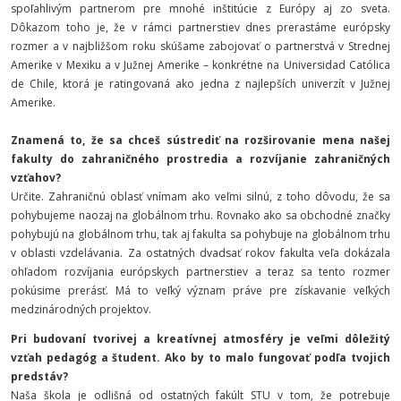
spoľahlivým partnerom pre mnohé inštitúcie z Európy aj zo sveta.
Dôkazom toho je, že v rámci partnerstiev dnes prerastáme európsky
rozmer a v najbližšom roku skúšame zabojovať o partnerstvá v Strednej
Amerike v Mexiku a v Južnej Amerike – konkrétne na Universidad Católica
de Chile, ktorá je ratingovaná ako jedna z najlepších univerzít v Južnej
Amerike.
Znamená to, že sa chceš sústrediť na rozširovanie mena našej
fakulty do zahraničného prostredia a rozvíjanie zahraničných
vzťahov?
Určite. Zahraničnú oblasť vnímam ako veľmi silnú, z toho dôvodu, že sa
pohybujeme naozaj na globálnom trhu. Rovnako ako sa obchodné značky
pohybujú na globálnom trhu, tak aj fakulta sa pohybuje na globálnom trhu
v oblasti vzdelávania. Za ostatných dvadsať rokov fakulta veľa dokázala
ohľadom rozvíjania európskych partnerstiev a teraz sa tento rozmer
pokúsime prerásť. Má to veľký význam práve pre získavanie veľkých
medzinárodných projektov.
Pri budovaní tvorivej a kreatívnej atmosféry je veľmi dôležitý
vzťah pedagóg a študent. Ako by to malo fungovať podľa tvojich
predstáv?
Naša škola je odlišná od ostatných fakúlt STU v tom, že potrebuje