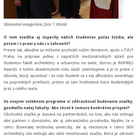
Slávnostná inaugurácia, foto: T. Rószár
O tom svedčia aj úspechy našich študentov počas štúdia, ale
potom i v praxi u nás i v zahraničí?
Presne tak, aktuálne sa môžeme pochváliť naším členstvom, spolu s ČVUT
Praha, na príprave jednej z najväčších medzinárodných súťaží pre
študentov fakúlt architektúry a urbanizmu na svete, ktorou je INSPIRELI
Awards. V tomto akademickom roku súťaž zastrešujeme a je to práve z
dôvodu, ktorý spomínaš – že naši študenti sa v nej dlhodobo umiestňujú
na popredných priečkach, pritom sú tam hodnotené tisíce študentských
prác z celého sveta.
Vo svojom volebnom programe si zdôrazňoval budovanie značky,
goodwillu našej fakulty. Ako chceš k tomuto konkrétne prispieť?
Obchodná značka je stavaná na partnerstvách, na tom, ako nás vnímajú
silní partneri z domáceho, ale aj zahraničného prostredia. Myslím, že v
rámci Slovenskej technickej univerzity, ale aj všeobecne v rámci škôl
architektúry nás vnímajú ako silnú renomovanú značku, ktorá je zároveň