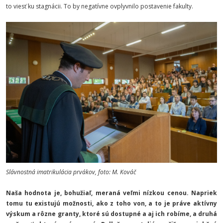
to viesť ku stagnácii. To by negatívne ovplyvnilo postavenie fakulty.
Slávnostná imatrikulácia prvákov, foto: M. Kováč
Naša hodnota je, bohužiaľ, meraná veľmi nízkou cenou. Napriek
tomu tu existujú možnosti, ako z toho von, a to je práve aktívny
výskum a rôzne granty, ktoré sú dostupné a aj ich robíme, a druhá