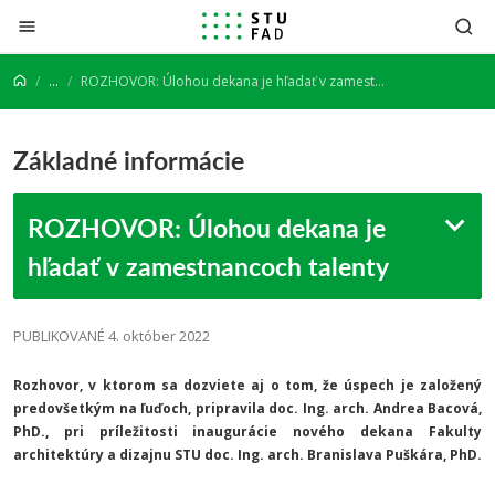
Prejsť na obsah
...
ROZHOVOR: Úlohou dekana je hľadať v zamestnancoch talenty
Základné informácie
ROZHOVOR: Úlohou dekana je
hľadať v zamestnancoch talenty
PUBLIKOVANÉ 4. október 2022
Rozhovor, v ktorom sa dozviete aj o tom, že úspech je založený
predovšetkým na ľuďoch, pripravila doc. Ing. arch. Andrea Bacová,
PhD., pri príležitosti inaugurácie nového dekana Fakulty
architektúry a dizajnu STU doc. Ing. arch. Branislava Puškára, PhD.