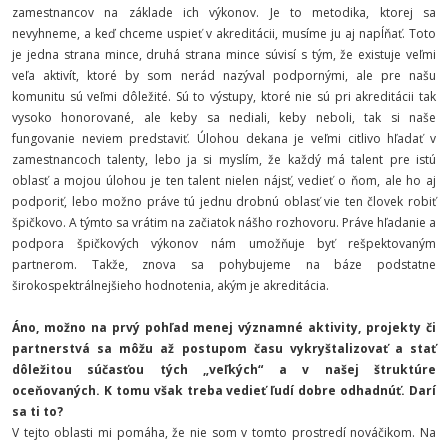
zamestnancov na základe ich výkonov. Je to metodika, ktorej sa
nevyhneme, a keď chceme uspieť v akreditácii, musíme ju aj napĺňať. Toto
je jedna strana mince, druhá strana mince súvisí s tým, že existuje veľmi
veľa aktivít, ktoré by som nerád nazýval podpornými, ale pre našu
komunitu sú veľmi dôležité. Sú to výstupy, ktoré nie sú pri akreditácii tak
vysoko honorované, ale keby sa nediali, keby neboli, tak si naše
fungovanie neviem predstaviť. Úlohou dekana je veľmi citlivo hľadať v
zamestnancoch talenty, lebo ja si myslím, že každý má talent pre istú
oblasť a mojou úlohou je ten talent nielen nájsť, vedieť o ňom, ale ho aj
podporiť, lebo možno práve tú jednu drobnú oblasť vie ten človek robiť
špičkovo. A týmto sa vrátim na začiatok nášho rozhovoru. Práve hľadanie a
podpora špičkových výkonov nám umožňuje byť rešpektovaným
partnerom. Takže, znova sa pohybujeme na báze podstatne
širokospektrálnejšieho hodnotenia, akým je akreditácia.
Áno, možno na prvý pohľad menej významné aktivity, projekty či
partnerstvá sa môžu až postupom času vykryštalizovať a stať
dôležitou súčasťou tých „veľkých“ a v našej štruktúre
oceňovaných. K tomu však treba vedieť ľudí dobre odhadnúť. Darí
sa ti to?
V tejto oblasti mi pomáha, že nie som v tomto prostredí nováčikom. Na