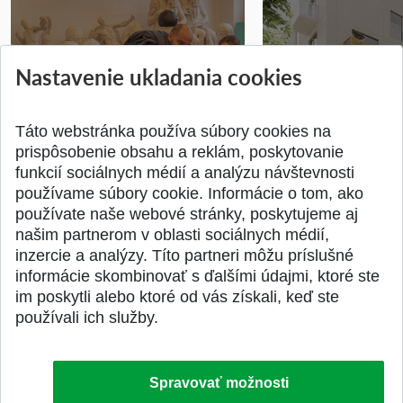
Nastavenie ukladania cookies
Prípravné kurzy
Študentská súťa
Pridané 14.07.2026
Pridané 03.07.2026
Táto webstránka používa súbory cookies na
prispôsobenie obsahu a reklám, poskytovanie
funkcií sociálnych médií a analýzu návštevnosti
používame súbory cookie. Informácie o tom, ako
používate naše webové stránky, poskytujeme aj
našim partnerom v oblasti sociálnych médií,
SPÄŤ NA VRCH
inzercie a analýzy. Títo partneri môžu príslušné
informácie skombinovať s ďalšími údajmi, ktoré ste
im poskytli alebo ktoré od vás získali, keď ste
používali ich služby.
Spravovať možnosti