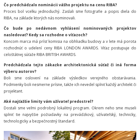
Čo predchádzalo nominácii vášho projektu na cenu RIBA?
Proces bol vcelku jednoduchý. Zaslali sme fotografie a popis diela do
RIBA, na základe ktorých nás nominovali.
Čo bude po nedávnom vyhlásení nominovaných projektov
nasledovať? Kedy sa rozhodne o víťazoch?
Koncom marca má prísť komisia na obhliadku budovy a v lete má porota
rozhodnúť o udelení ceny RIBA LONDON AWARDS. Víťaz postupuje do
celoštátnej súťaže RIBA BRITISH AWARDS.
Predchádzala tejto zákazke architektonická súťaž či iná forma
výberu autorov?
Boli sme oslovení na základe výsledkov verejného obstarávania.
Podmienky boli nesmerne prísne, takže ich nevedel splniť každý architekt či
projektant.
Aké najťažšie limity vám užívateľ predostrel?
Dostali sme veľmi podrobný lokalitný program. Okrem neho sme museli
splniť tie najvyššie požiadavky na prevádzkový, užívateľský, technicky,
technologicky a bezpečnostný štandard.