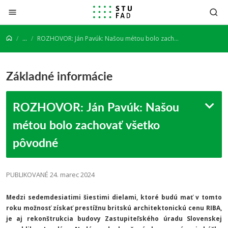
Prejsť na obsah
...
ROZHOVOR: Ján Pavúk: Našou métou bolo zachovať všetko pôvodné
Základné informácie
ROZHOVOR: Ján Pavúk: Našou
métou bolo zachovať všetko
pôvodné
PUBLIKOVANÉ 24. marec 2024
Medzi sedemdesiatimi šiestimi dielami, ktoré budú mať v tomto
roku možnosť získať prestížnu britskú architektonickú cenu RIBA,
je aj rekonštrukcia budovy Zastupiteľského úradu Slovenskej