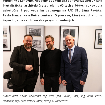
republiky v Londýne. Nedávno dookončená obnova vzácnej ukážky
brutalistickej architektúry z prelomu 60-tych a 70-tych rokov bola
uskutočnená pod vedením pedagóga na FAD STU Jána Pavúka,
Pavla Hanzalíka a Petra Luntera. O procese, ktorý viedol k tomu
úspechu, sme sa zhovárali s prvým z uvedených.
Autori diela počas otvorenia
Ing. arch. Ján Pavúk, PhD., Ing. arch. Pavol
Hanzalík, Dip. Arch Peter Lunter
, zdroj: K. Volnerová