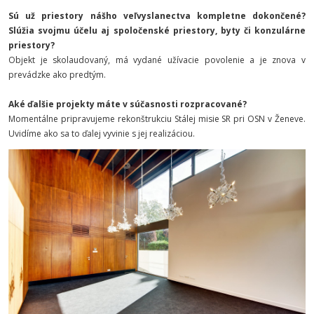
Sú už priestory nášho veľvyslanectva kompletne dokončené?
Slúžia svojmu účelu aj spoločenské priestory, byty či konzulárne
priestory?
Objekt je skolaudovaný, má vydané užívacie povolenie a je znova v
prevádzke ako predtým.
Aké ďalšie projekty máte v súčasnosti rozpracované?
Momentálne pripravujeme rekonštrukciu Stálej misie SR pri OSN v Ženeve.
Uvidíme ako sa to ďalej vyvinie s jej realizáciou.