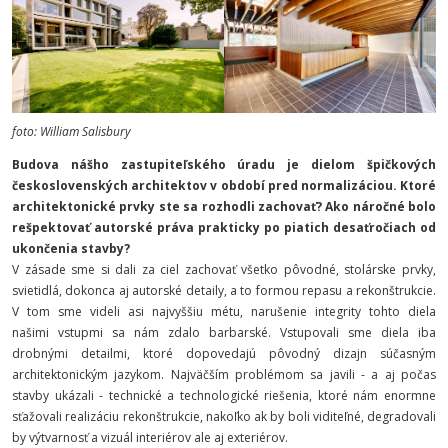
foto: William Salisbury
Budova nášho zastupiteľského úradu je dielom špičkových
československých architektov v období pred normalizáciou.
Ktoré
architektonické prvky ste sa rozhodli zachovať? Ako náročné bolo
rešpektovať autorské práva prakticky po piatich desaťročiach od
ukončenia stavby?
V zásade sme si dali za ciel zachovať všetko pôvodné,
stolárske prvky,
svietidlá, dokonca aj autorské detaily,
a to formou repasu a rekonštrukcie.
V tom sme
videli asi najvyššiu métu, n
arušenie integrity tohto diela
našimi vstupmi sa nám zdalo barbarské.
Vstupovali sme diela iba
drobnými detailmi, ktoré dopovedajú pôvodný dizajn súčasným
architektonickým jazykom. Najväčším problémom sa javili - a aj počas
stavby ukázali - technické a technologické riešenia, ktoré nám enormne
sťažovali realizáciu rekonštrukcie, nakoľko ak by boli viditeľné, degradovali
by výtvarnosť a vizuál interiérov ale aj exteriérov.