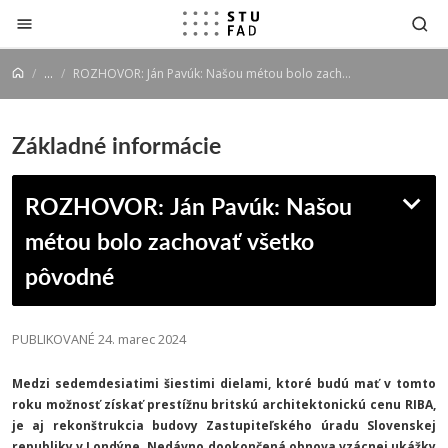
Prejsť na obsah
...
ROZHOVOR: Ján Pavúk: Našou métou bolo zachovať všetko pôvodné
Základné informácie
ROZHOVOR: Ján Pavúk: Našou
métou bolo zachovať všetko
pôvodné
PUBLIKOVANÉ 24. marec 2024
Medzi sedemdesiatimi šiestimi dielami, ktoré budú mať v tomto
roku možnosť získať prestížnu britskú architektonickú cenu RIBA,
je aj rekonštrukcia budovy Zastupiteľského úradu Slovenskej
republiky v Londýne. Nedávno dookončená obnova vzácnej ukážky