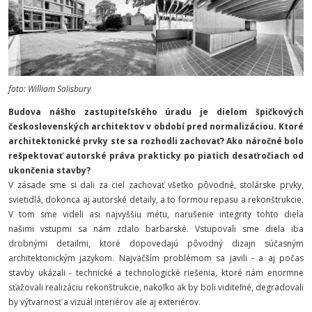
foto: William Salisbury
Budova nášho zastupiteľského úradu je dielom špičkových
československých architektov v období pred normalizáciou.
Ktoré
architektonické prvky ste sa rozhodli zachovať? Ako náročné bolo
rešpektovať autorské práva prakticky po piatich desaťročiach od
ukončenia stavby?
V zásade sme si dali za ciel zachovať všetko pôvodné,
stolárske prvky,
svietidlá, dokonca aj autorské detaily,
a to formou repasu a rekonštrukcie.
V tom sme
videli asi najvyššiu métu, n
arušenie integrity tohto diela
našimi vstupmi sa nám zdalo barbarské.
Vstupovali sme diela iba
drobnými detailmi, ktoré dopovedajú pôvodný dizajn súčasným
architektonickým jazykom. Najväčším problémom sa javili - a aj počas
stavby ukázali - technické a technologické riešenia, ktoré nám enormne
sťažovali realizáciu rekonštrukcie, nakoľko ak by boli viditeľné, degradovali
by výtvarnosť a vizuál interiérov ale aj exteriérov.