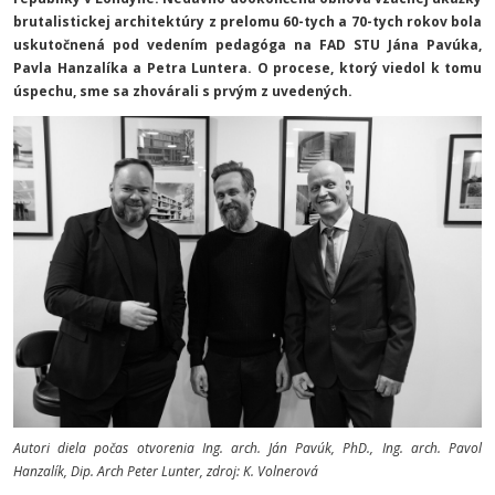
brutalistickej architektúry z prelomu 60-tych a 70-tych rokov bola
uskutočnená pod vedením pedagóga na FAD STU Jána Pavúka,
Pavla Hanzalíka a Petra Luntera. O procese, ktorý viedol k tomu
úspechu, sme sa zhovárali s prvým z uvedených.
Autori diela počas otvorenia
Ing. arch. Ján Pavúk, PhD., Ing. arch. Pavol
Hanzalík, Dip. Arch Peter Lunter
, zdroj: K. Volnerová