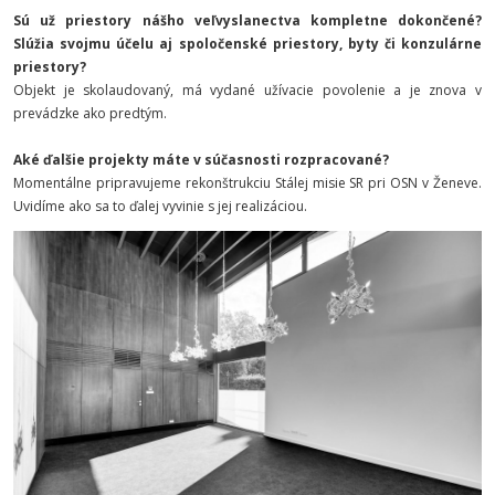
Sú už priestory nášho veľvyslanectva kompletne dokončené?
Slúžia svojmu účelu aj spoločenské priestory, byty či konzulárne
priestory?
Objekt je skolaudovaný, má vydané užívacie povolenie a je znova v
prevádzke ako predtým.
Aké ďalšie projekty máte v súčasnosti rozpracované?
Momentálne pripravujeme rekonštrukciu Stálej misie SR pri OSN v Ženeve.
Uvidíme ako sa to ďalej vyvinie s jej realizáciou.