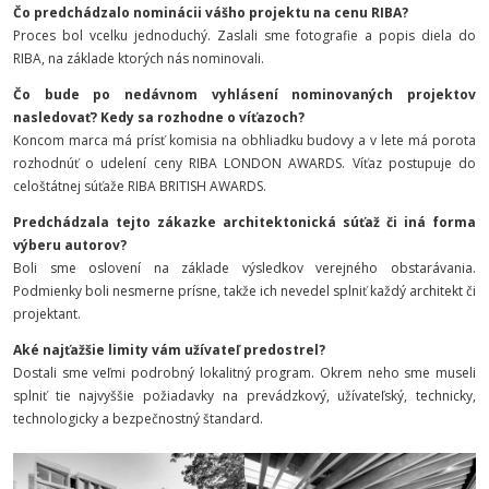
Čo predchádzalo nominácii vášho projektu na cenu RIBA?
Proces bol vcelku jednoduchý. Zaslali sme fotografie a popis diela do
RIBA, na základe ktorých nás nominovali.
Čo bude po nedávnom vyhlásení nominovaných projektov
nasledovať? Kedy sa rozhodne o víťazoch?
Koncom marca má prísť komisia na obhliadku budovy a v lete má porota
rozhodnúť o udelení ceny RIBA LONDON AWARDS. Víťaz postupuje do
celoštátnej súťaže RIBA BRITISH AWARDS.
Predchádzala tejto zákazke architektonická súťaž či iná forma
výberu autorov?
Boli sme oslovení na základe výsledkov verejného obstarávania.
Podmienky boli nesmerne prísne, takže ich nevedel splniť každý architekt či
projektant.
Aké najťažšie limity vám užívateľ predostrel?
Dostali sme veľmi podrobný lokalitný program. Okrem neho sme museli
splniť tie najvyššie požiadavky na prevádzkový, užívateľský, technicky,
technologicky a bezpečnostný štandard.