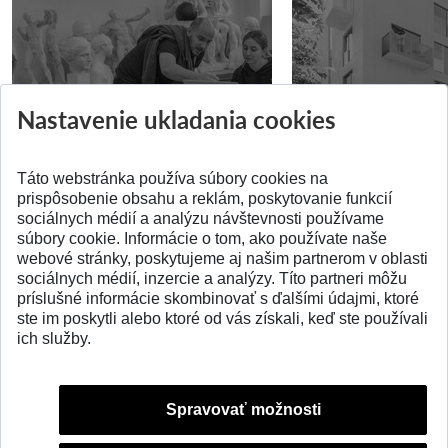
Prípravné kurzy
Študentská súťa
Nastavenie ukladania cookies
Pridané 14.07.2026
Pridané 03.07.2026
Táto webstránka používa súbory cookies na
prispôsobenie obsahu a reklám, poskytovanie funkcií
sociálnych médií a analýzu návštevnosti používame
súbory cookie. Informácie o tom, ako používate naše
webové stránky, poskytujeme aj našim partnerom v oblasti
SPÄŤ NA VRCH
sociálnych médií, inzercie a analýzy. Títo partneri môžu
príslušné informácie skombinovať s ďalšími údajmi, ktoré
ste im poskytli alebo ktoré od vás získali, keď ste používali
ich služby.
Spravovať možnosti