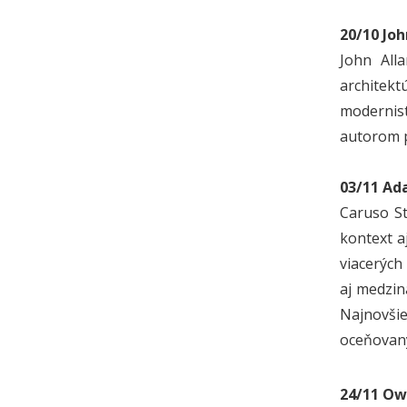
20/10 Joh
John All
architek
modernist
autorom p
03/11 Ad
Caruso St
kontext a
viacerých
aj medzi
Najnovšie
oceňovan
24/11 Ow