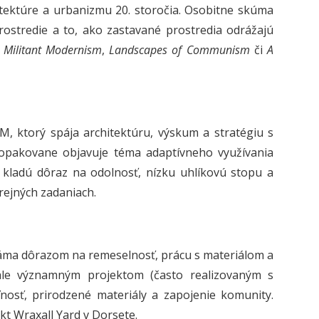
chitektúre a urbanizmu 20. storočia. Osobitne skúma
rostredie a to, ako zastavané prostredia odrážajú
d
Militant Modernism
,
Landscapes of Communism
či
A
M, ktorý spája architektúru, výskum a stratégiu s
 opakovane objavuje téma adaptívneho využívania
é kladú dôraz na odolnosť, nízku uhlíkovú stopu a
rejných zadaniach.
náma dôrazom na remeselnosť, prácu s materiálom a
 ale významným projektom (často realizovaným s
ľnosť, prirodzené materiály a zapojenie komunity.
kt Wraxall Yard v Dorsete.