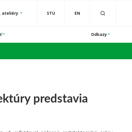
 ateliéry
STU
EN
ť
Odkazy
ktúry predstavia