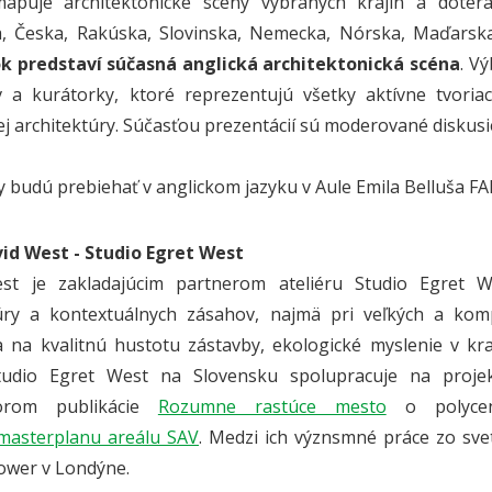
mapuje architektonické scény vybraných krajín a dotera
a, Česka, Rakúska, Slovinska, Nemecka, Nórska, Maďarsk
k predstaví súčasná anglická architektonická scéna
. V
 a kurátorky, ktoré reprezentujú všetky aktívne tvoriac
ej architektúry. Súčasťou prezentácií sú moderované diskus
 budú prebiehať v anglickom jazyku v Aule Emila Belluša FA
vid West -
Studio Egret West
st je zakladajúcim partnerom ateliéru Studio Egret Wes
túry a kontextuálnych zásahov, najmä pri veľkých a komp
 na kvalitnú hustotu zástavby, ekologické myslenie v kr
 Studio Egret West na Slovensku spolupracuje na proj
torom publikácie
Rozumne rastúce mesto
o polycent
masterplanu areálu SAV
. Medzi ich význsmné práce zo sveta
Tower v Londýne.