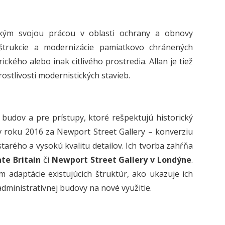
etkým svojou prácou v oblasti ochrany a obnovy
nštrukcie a modernizácie pamiatkovo chránených
kého alebo inak citlivého prostredia. Allan je tiež
stlivosti modernistických stavieb.
h budov a pre prístupy, ktoré rešpektujú historický
 roku 2016 za Newport Street Gallery – konverziu
tarého a vysokú kvalitu detailov. Ich tvorba zahŕňa
te Britain
či
Newport Street Gallery v Londýne
.
 adaptácie existujúcich štruktúr, ako ukazuje ich
administratívnej budovy na nové využitie.