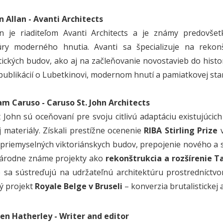
n Allan -
Avanti Architects
an je riaditeľom Avanti Architects a je známy predovš
túry moderného hnutia. Avanti sa špecializuje na reko
ických budov, ako aj na začleňovanie novostavieb do historic
ublikácií o Lubetkinovi, modernom hnutí a pamiatkovej staro
am Caruso -
Caruso St. John Architects
 John sú oceňovaní pre svoju citlivú adaptáciu existujúcic
j materiály. Získali prestížne ocenenie
RIBA Stirling Prize
v
 priemyselných viktoriánskych budov, prepojenie nového a s
národne známe projekty ako
rekonštrukcia a rozšírenie Ta
 sa sústreďujú na udržateľnú architektúru prostredníctvom
ý projekt
Royale Belge v Bruseli
– konverzia brutalistickej 
en Hatherley -
Writer and editor