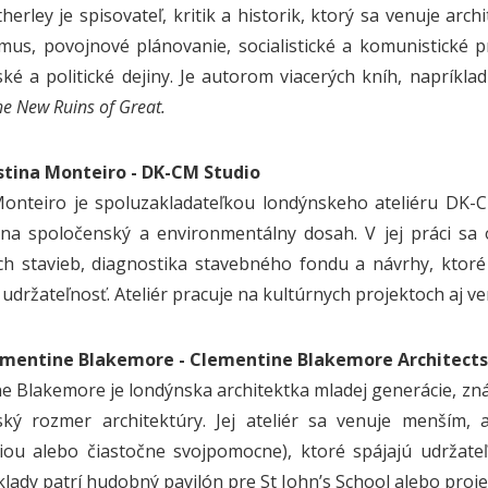
erley je spisovateľ, kritik a historik, ktorý sa venuje ar
us, povojnové plánovanie, socialistické a komunistické p
ké a politické dejiny. Je autorom viacerých kníh, napríkla
he New Ruins of Great.
stina Monteiro -
DK-CM Studio
Monteiro je spoluzakladateľkou londýnskeho ateliéru DK-C
na spoločenský a environmentálny dosah. V jej práci sa
ich stavieb, diagnostika stavebného fondu a návrhy, ktor
udržateľnosť. Ateliér pracuje na kultúrnych projektoch aj ve
ementine Blakemore -
Clementine Blakemore Architects
e Blakemore je londýnska architektka mladej generácie, z
ský rozmer architektúry. Jej ateliér sa venuje menším,
ciou alebo čiastočne svojpomocne), ktoré spájajú udržate
klady patrí hudobný pavilón pre St John’s School alebo proje