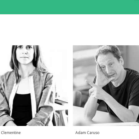
 Clementine
Adam Caruso