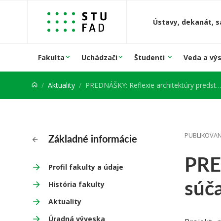
Prejsť na obsah
Ústavy, dekanát, s
Fakulta
Uchádzači
Študenti
Veda a vý
Aktuality
PREDNÁŠKY: Reflexie architektúry predstavia súčasnú anglickú scénu
PUBLIKOVAN
Základné informácie
PRE
Profil fakulty a údaje
súč
História fakulty
Aktuality
Úradná výveska