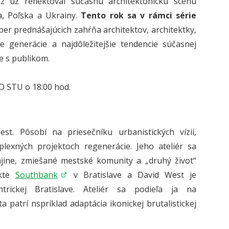
z už reflektoval súčasnú architektonickú scénu
a, Poľska a Ukrainy.
Tento rok sa v rámci série
ýber prednášajúcich zahŕňa architektov, architektky,
e generácie a najdôležitejšie tendencie súčasnej
ie s publikom.
D STU o 18:00 hod.
t. Pôsobí na priesečníku urbanistických vízií,
lexných projektoch regenerácie. Jeho ateliér sa
ajine, zmiešané mestské komunity a „druhý život“
ekte
Southbank
v Bratislave a David West je
rickej Bratislave. Ateliér sa podieľa ja na
 patrí nspríklad adaptácia ikonickej brutalistickej