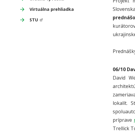
Projekt 
Slovensk
Virtuálna prehliadka
prednášo
STU
kurátorov
ukrajinsk
Prednášky
06/10 Da
David We
architek
zameriava
lokalít.
spoluau
príprave
Trellick 