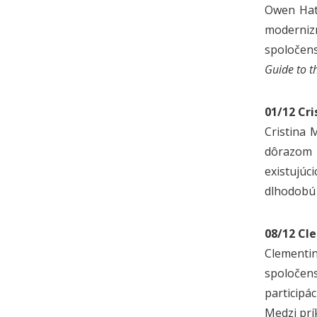
Owen Hath
modernizm
spoločens
Guide to t
01/12 Cri
Cristina 
dôrazom 
existujúc
dlhodobú 
08/12 Cl
Clementin
spoločen
participá
Medzi prí