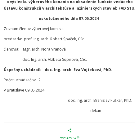
o výsledku výberového konania na obsadenie funkcie vedúceho
Ústavu konštrukcií v architektúre a inžinierskych stavieb FAD STU,
uskutočneného dňa 07.05.2024
Zoznam členov výberovej komisie:
predseda: prof. Ing. arch. Robert Špaček, CSc.
členovia: Mgr. arch. Nora Vranová
doc. Ing. arch. Alžbeta Sopirová, CSc.
Úspešný uchádzač: doc. Ing. arch. Eva Vojteková, PhD.
Počet uchádzačov: 2
V Bratislave 09.05.2024
doc. Ing. arch. Branislav Puškár, PhD.
dekan