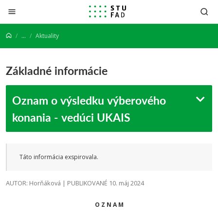
Prejsť na obsah
...
Aktuality
Základné informácie
Oznam o výsledku výberového
konania - vedúci UKAIS
Táto informácia exspirovala.
AUTOR: Horňáková | PUBLIKOVANÉ 10. máj 2024
O Z N A M