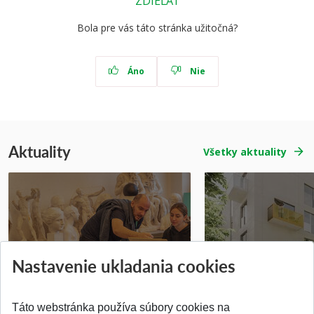
ZDIEĽAŤ
Bola pre vás táto stránka užitočná?
Áno
Nie
Aktuality
Všetky aktuality
Prípravné kurzy
Študentská súťa
Nastavenie ukladania cookies
Pridané 14.07.2026
Pridané 03.07.2026
Táto webstránka používa súbory cookies na